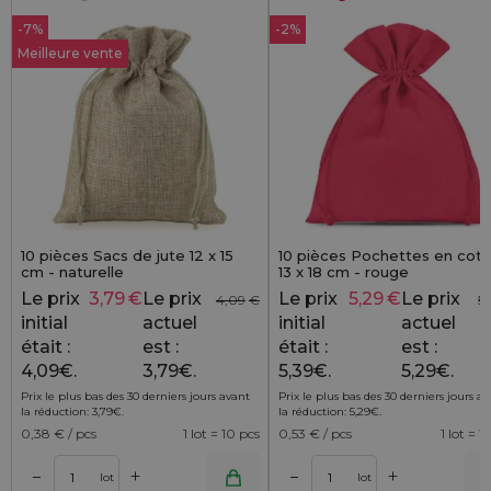
-7%
-2%
Meilleure vente
10 pièces Sacs de jute 12 x 15
10 pièces Pochettes en cot
cm - naturelle
13 x 18 cm - rouge
Le prix
3,79
€
Le prix
Le prix
5,29
€
Le prix
4,09
€
5,
initial
actuel
initial
actuel
était :
est :
était :
est :
4,09€.
3,79€.
5,39€.
5,29€.
Prix le plus bas des 30 derniers jours avant
Prix le plus bas des 30 derniers jours a
la réduction:
3,79
€
.
la réduction:
5,29
€
.
0,38
€ / pcs
1 lot = 10 pcs
0,53
€ / pcs
1 lot = 1
+
+
–
–
r
Ajouter au panier
Ajouter au pa
lot
lot