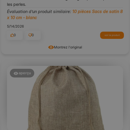
les perles.
Évaluation d’un produit similaire:
10 pièces Sacs de satin 8
x 10 cm - blanc
5/14/2026
0
0
voir le produit
Montrez l'original
aperçu