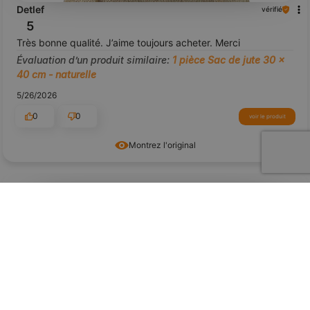
Detlef
vérifié
5
Très bonne qualité. J’aime toujours acheter. Merci
Évaluation d’un produit similaire:
1 pièce Sac de jute 30 x
40 cm - naturelle
5/26/2026
0
0
voir le produit
Montrez l'original
aperçu