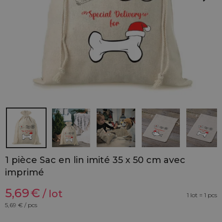
1 pièce Sac en lin imité 35 x 50 cm avec
imprimé
5,69
€
/ lot
1 lot = 1 pcs
5,69
€ / pcs