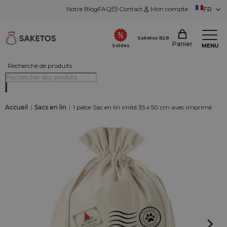
Notre Blog
FAQ
Contact
Mon compte
FR
Saketos B2B
Panier
MENU
Soldes
Recherche de produits
Accueil
|
Sacs en lin
|
1 pièce Sac en lin imité 35 x 50 cm avec imprimé