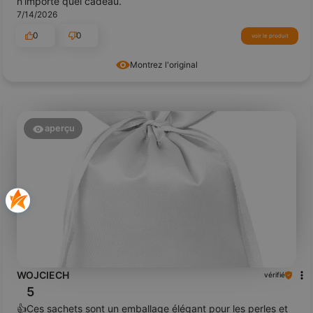
n’importe quel cadeau.
7/14/2026
0
0
voir le produit
Montrez l'original
aperçu
WOJCIECH
vérifié
5
👍️Ces sachets sont un emballage élégant pour les perles et