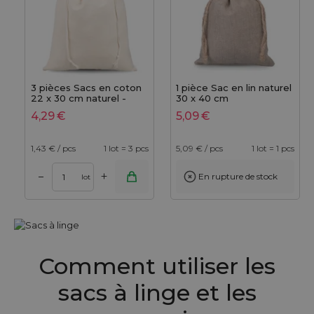
3 pièces Sacs en coton
1 pièce Sac en lin naturel
22 x 30 cm naturel -
30 x 40 cm
100% coton
4,29
€
5,09
€
1,43
€ / pcs
1 lot = 3 pcs
5,09
€ / pcs
1 lot = 1 pcs
+
–
En rupture de stock
lot
Comment utiliser les
sacs à linge et les