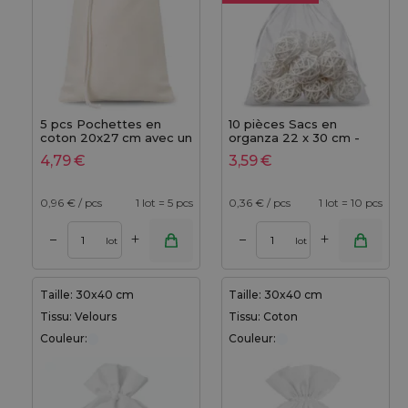
5 pcs Pochettes en
10 pièces Sacs en
coton 20x27 cm avec un
organza 22 x 30 cm -
cordon simple - naturel,
blanc
4,79
€
3,59
€
pour cadeaux
0,96
€ / pcs
1 lot = 5 pcs
0,36
€ / pcs
1 lot = 10 pcs
+
+
–
–
lot
lot
Taille: 30x40 cm
Taille: 30x40 cm
Tissu: Velours
Tissu: Coton
Couleur:
Couleur: