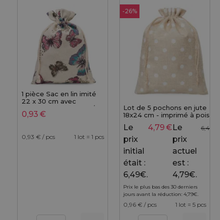
-26%
1 pièce Sac en lin imité
22 x 30 cm avec
Lot de 5 pochons en jute
l'impression - naturel /
0,93
€
18x24 cm - imprimé à pois
papillon
blancs et finition décorative
Le
4,79
€
Le
6,49
€
0,93
€ / pcs
1 lot = 1 pcs
prix
prix
initial
actuel
était :
est :
6,49€.
4,79€.
Prix le plus bas des 30 derniers
jours avant la réduction:
4,79
€
.
0,96
€ / pcs
1 lot = 5 pcs