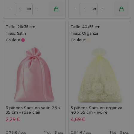
+
+
–
–
lot
lot
Taille: 26x35 cm
Taille: 40x55 cm
Tissu: Satin
Tissu: Organza
Couleur:
Couleur:
3 pièces Sacs en satin 26 x
5 pièces Sacs en organza
35 cm - rose clair
40 x 55 cm - ivoire
2,29
€
4,69
€
0,76
€ / pcs
1 lot = 3 pcs
0,94
€ / pcs
1 lot = 5 pcs