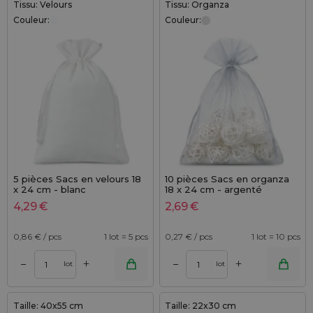
Tissu: Velours
Tissu: Organza
Couleur:
Couleur:
5 pièces Sacs en velours 18
10 pièces Sacs en organza
x 24 cm - blanc
18 x 24 cm - argenté
4,29
€
2,69
€
0,86
€ / pcs
1 lot = 5 pcs
0,27
€ / pcs
1 lot = 10 pcs
+
+
–
–
lot
lot
Taille: 40x55 cm
Taille: 22x30 cm