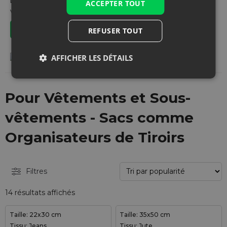
besoins. Avec nos produits, ranger et organiser vos
ACCEPTER TOUT
vêtements deviendra plus facile que jamais.
Acheter des pochettes à vêtements fonctionnelles
REFUSER TOUT
AFFICHER LES DÉTAILS
Pour Vêtements et Sous-
vêtements - Sacs comme
Organisateurs de Tiroirs
Filtres
14 résultats affichés
Taille: 22x30 cm
Taille: 35x50 cm
Tissu: Jeans
Tissu: Jute