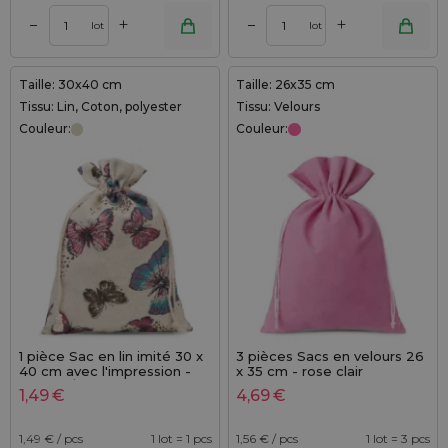
+
+
–
–
lot
lot
Taille: 30x40 cm
Taille: 26x35 cm
Tissu: Lin, Coton, polyester
Tissu: Velours
Couleur:
Couleur:
1 pièce Sac en lin imité 30 x
3 pièces Sacs en velours 26
40 cm avec l'impression -
x 35 cm - rose clair
naturel / papillon
1,49
€
4,69
€
1,49
€ / pcs
1 lot = 1 pcs
1,56
€ / pcs
1 lot = 3 pcs