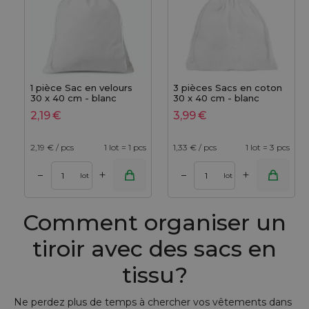
1 pièce Sac en velours
3 pièces Sacs en coton
30 x 40 cm - blanc
30 x 40 cm - blanc
2,19
€
3,99
€
2,19
€ / pcs
1 lot = 1 pcs
1,33
€ / pcs
1 lot = 3 pcs
+
+
–
–
lot
lot
Comment organiser un
tiroir avec des sacs en
tissu?
Ne perdez plus de temps à chercher vos vêtements dans