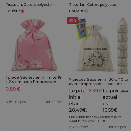
Tissu: Lin, Coton, polyester
Tissu: Lin, Coton, polyester
Couleur:
Couleur:
-19%
1 pièce Sachet en lin imité 18
7 pièces Sacs en lin 30 x 40 cm
x 24 cm avec l'impression -
avec l'impression - sacs de
naturel / fleurs roses
coloriage avec feutres
0,89
€
Le prix
16,59
€
Le prix
20,49
initial
actuel
0,89
€ / pcs
1 lot = 1 pcs
était :
est :
20,49€.
16,59€.
Prix le plus bas des 30 derniers jours
avant la réduction:
16,59
€
.
2,37
€ / pcs
1 lot = 7 pcs