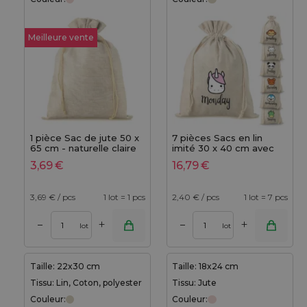
Meilleure vente
1 pièce Sac de jute 50 x
7 pièces Sacs en lin
65 cm - naturelle claire
imité 30 x 40 cm avec
l'impression - 7 jours de
3,69
€
16,79
€
la semaine
3,69
€ / pcs
1 lot = 1 pcs
2,40
€ / pcs
1 lot = 7 pcs
+
+
–
–
lot
lot
Taille: 22x30 cm
Taille: 18x24 cm
Tissu: Lin, Coton, polyester
Tissu: Jute
Couleur:
Couleur: