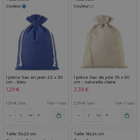
Couleur:
Couleur:
1 pièce Sac en jean 22 x 30
1 pièce Sac de jute 35 x 50
cm - bleu
cm - naturelle claire
1,29
€
2,39
€
1,29
€ / pcs
1 lot = 1 pcs
2,39
€ / pcs
1 lot = 1 pcs
+
+
–
–
lot
lot
Taille: 15x20 cm
Taille: 18x24 cm