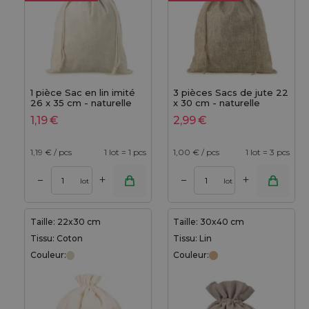
1 pièce Sac en lin imité
3 pièces Sacs de jute 22
26 x 35 cm - naturelle
x 30 cm - naturelle
1,19
€
2,99
€
1,19
€ / pcs
1 lot = 1 pcs
1,00
€ / pcs
1 lot = 3 pcs
+
+
–
–
lot
lot
Taille: 22x30 cm
Taille: 30x40 cm
Tissu: Coton
Tissu: Lin
Couleur:
Couleur: