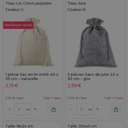
Tissu: Lin, Coton, polyester
Tissu: Jute
Couleur:
Couleur:
Meilleure vente
1 pièce Sac en lin imité 40 x
3 pièces Sacs de jute 22 x
55 cm - naturelle
30 cm - gris
2,19
€
2,99
€
2,19
€ / pcs
1 lot = 1 pcs
1,00
€ / pcs
1 lot = 3 pcs
+
+
–
–
lot
lot
Taille: 18x24 cm
Taille: 30x40 cm