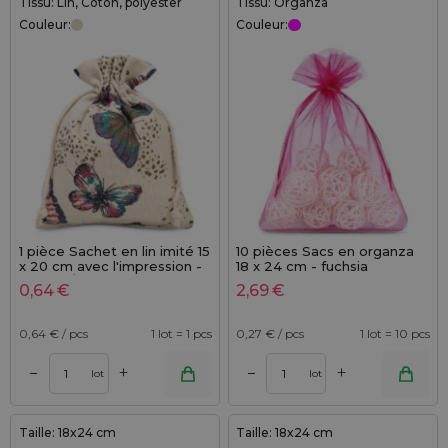
Tissu: Lin, Coton, polyester
Tissu: Organza
Couleur:
Couleur:
1 pièce Sachet en lin imité 15
10 pièces Sacs en organza
x 20 cm avec l'impression -
18 x 24 cm - fuchsia
naturel / papillon
0,64
€
2,69
€
0,64
€ / pcs
1 lot = 1 pcs
0,27
€ / pcs
1 lot = 10 pcs
+
+
–
–
lot
lot
Taille: 18x24 cm
Taille: 18x24 cm