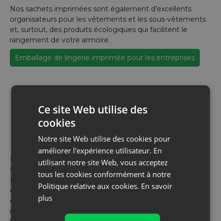
Nos sachets imprimées sont également d’excellents
organisateurs pour les vêtements et les sous-vêtements
et, surtout, des produits écologiques qui facilitent le
rangement de votre armoire.
Emballage de lingerie imprimée pour les entreprises
Où acheter des sacs
Ce site Web utilise des
fonctionnels pour
cookies
vêtements?
Notre site Web utilise des cookies pour
améliorer l'expérience utilisateur. En
Bienvenue dans notre magasin de gros, où vous
utilisant notre site Web, vous acceptez
trouverez des pochettes à vêtements fonctionnelles !
tous les cookies conformément à notre
Nous offrons une large sélection de sachets
pratiques
Politique relative aux cookies.
En savoir
qui vous aideront à garder votre garde-robe en
plus
ordre
. Choisissez parmi une variété de tailles et de
matériaux pour adapter parfaitement les sachets à vos