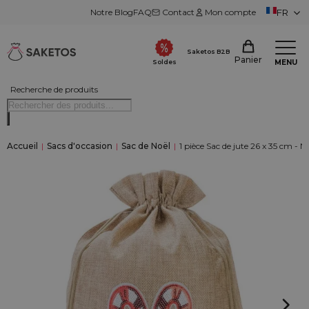
Notre Blog
FAQ
Contact
Mon compte
FR
Saketos B2B
Panier
MENU
Soldes
Recherche de produits
Accueil
|
Sacs d'occasion
|
Sac de Noël
|
1 pièce Sac de jute 26 x 35 cm - N