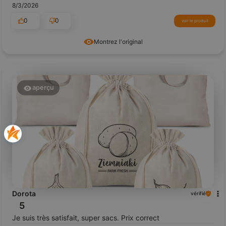
8/3/2026
0
0
voir le produit
Montrez l'original
aperçu
Dorota
vérifié
5
Je suis très satisfait, super sacs. Prix correct