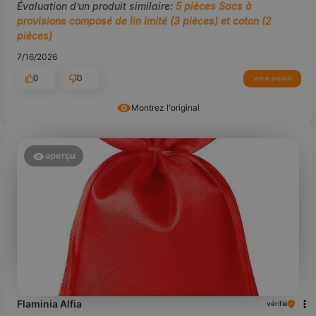
Évaluation d’un produit similaire:
5 pièces Sacs à
provisions composé de lin imité (3 pièces) et coton (2
pièces)
7/16/2026
0
0
voir le produit
Montrez l'original
aperçu
Flaminia Alfia
vérifié