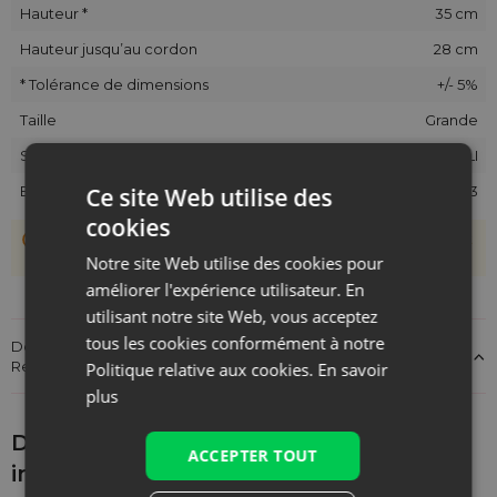
Hauteur *
35 cm
Hauteur jusqu’au cordon
28 cm
* Tolérance de dimensions
+/- 5%
Taille
Grande
SKU
CJB-2635-NAT-LI
Ce site Web utilise des
EAN
5903003410683
cookies
Les sachets étant cousus main, une tolérance de +/- 1 cm est
possible.
Notre site Web utilise des cookies pour
améliorer l'expérience utilisateur. En
utilisant notre site Web, vous acceptez
tous les cookies conformément à notre
Détails sur la conformité du produit aux réglementations :
Responsabilité du produit
Politique relative aux cookies.
En savoir
plus
Découvrez ce qui pourrait vous
ACCEPTER TOUT
intéresser d'autre