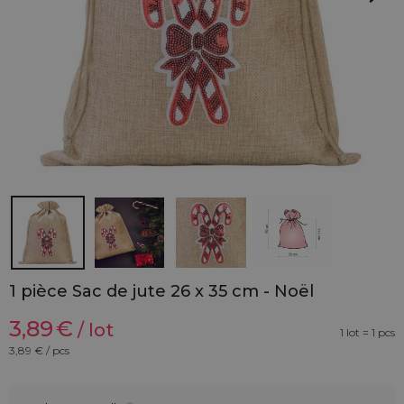
1 pièce Sac de jute 26 x 35 cm - Noël
3,89
€
/ lot
1 lot = 1 pcs
3,89
€ / pcs