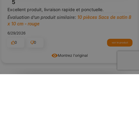
5
Excellent produit, livraison rapide et ponctuelle.
Évaluation d’un produit similaire:
10 pièces Sacs de satin 8
x 10 cm - rouge
6/29/2026
0
0
voir le produit
Montrez l'original
aperçu