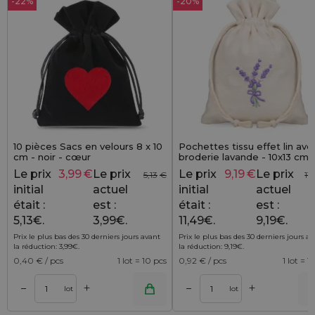
-22%
-20%
10 pièces Sacs en velours 8 x 10
Pochettes tissu effet lin ave
cm - noir - cœur
broderie lavande - 10x13 cm, 
de 10 - charme naturel à la
Le prix
3,99
€
Le prix
Le prix
9,19
€
Le prix
5,13
€
11
provençale
initial
actuel
initial
actuel
était :
est :
était :
est :
5,13€.
3,99€.
11,49€.
9,19€.
Prix le plus bas des 30 derniers jours avant
Prix le plus bas des 30 derniers jours a
la réduction:
3,99
€
.
la réduction:
9,19
€
.
0,40
€ / pcs
1 lot = 10 pcs
0,92
€ / pcs
1 lot = 1
+
+
–
–
r
Ajouter au panier
Ajouter au pa
lot
lot