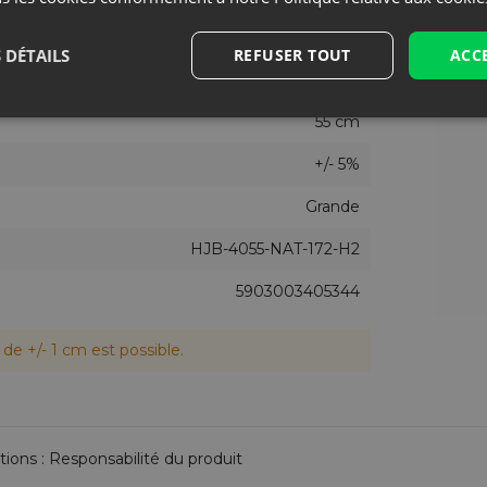
1
 DÉTAILS
REFUSER TOUT
ACC
40 cm
55 cm
+/- 5%
Grande
HJB-4055-NAT-172-H2
5903003405344
de +/- 1 cm est possible.
tions : Responsabilité du produit