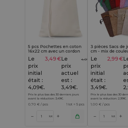
5 pcs Pochettes en coton
3 pièces Sacs de j
16x22 cm avec un cordon
cm - mix de coule
simple - naturel, pour cadeaux
Le
3,49
€
Le
Le
2,99
€
L
4,09
€
prix
prix
prix
p
initial
actuel
initial
a
était :
est :
était :
es
4,09€.
3,49€.
3,49€.
2
Prix le plus bas des 30 derniers jours
Prix le plus bas des 30 der
avant la réduction:
3,49
€
.
avant la réduction:
2,99
€
.
0,70
€ / pcs
1 lot = 5 pcs
1,00
€ / pcs
+
+
–
–
 panier
Ajouter au panier
Ajouter au 
lot
lot