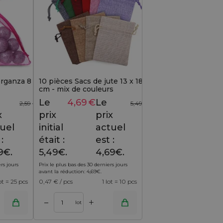
organza 8 x
10 pièces Sacs de jute 13 x 18
cm - mix de couleurs
Le
4,69
€
Le
2,59
€
5,49
€
x
prix
prix
uel
initial
actuel
:
était :
est :
9€.
5,49€.
4,69€.
rs jours
Prix le plus bas des 30 derniers jours
avant la réduction:
4,69
€
.
lot = 25 pcs
0,47
€ / pcs
1 lot = 10 pcs
+
–
lot