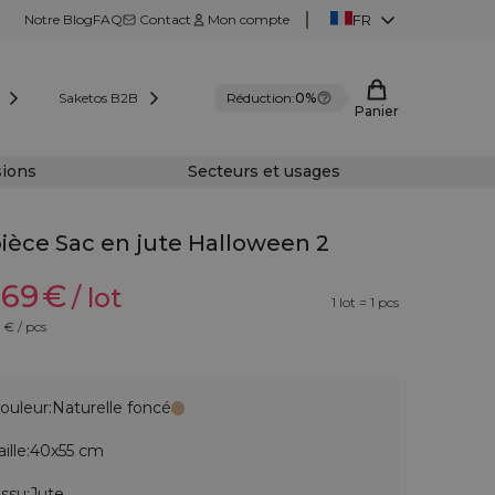
Notre Blog
FAQ
Contact
Mon compte
FR
Saketos B2B
Réduction:
0%
Panier
sions
Secteurs et usages
pièce Sac en jute Halloween 2
,69
€
/ lot
1 lot = 1 pcs
€ / pcs
ouleur:
Naturelle foncé
aille:
40x55 cm
issu:
Jute