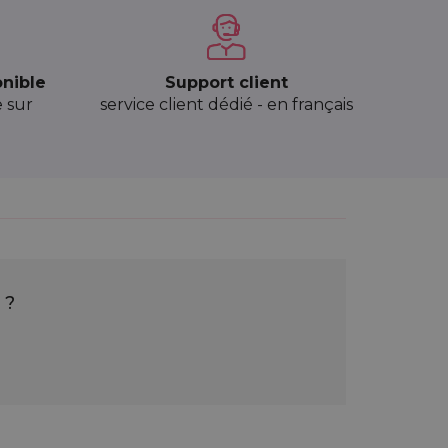
onible
Support client
e sur
service client dédié - en français
 ?