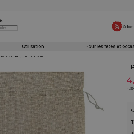
ts
Soldes
Utilisation
Pour les fêtes et occa
 pièce Sac en jute Halloween 2
1 
4
4,69
C
T
T