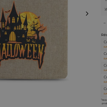
V
–
Réd
C
RA
C
RA
C
RA
C
RA
C
RA
*
Rédu
prod