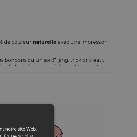
st de couleur
naturelle
avec une impression
bonbons ou un sort!" (ang. trick or treat).
ir de friandises, on lui fait une blague. Vous
de Halloween. Nos sachets exceptionnels,
 fera une grande impression à tout le monde!
ur les sachets peut différer légèrement de
ant notre site Web,
s.
En savoir plus