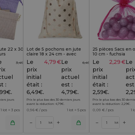
ute 22 x 30
Lot de 5 pochons en jute
25 pièces Sacs en 
urs
claire 18 x 24 cm - avec
10 cm - fuchsia
collerette et motif à pois
e
Le
4,79
€
Le
Le
2,29
€
Le
3,49
€
6,49
€
rix
prix
prix
prix
pri
ctuel
initial
actuel
initial
act
t :
était :
est :
était :
est 
,99€.
6,49€.
4,79€.
2,59€.
2,2
niers jours
Prix le plus bas des 30 derniers jours
Prix le plus bas des 30 dernie
avant la réduction:
4,79
€
.
avant la réduction:
2,29
€
.
1 lot = 3 pcs
0,96
€ / pcs
1 lot = 5 pcs
0,09
€ / pcs
1 
+
+
–
–
panier
Ajouter au panier
lot
lot