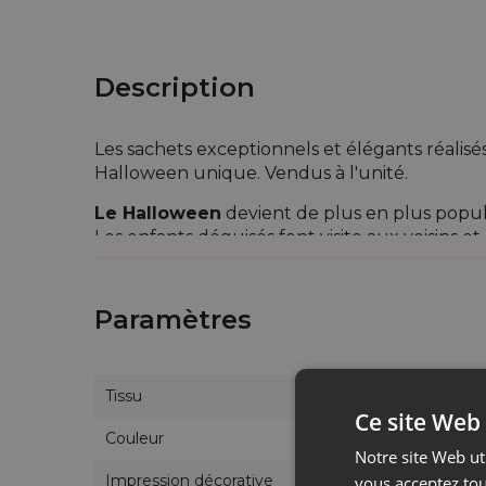
Description
Les sachets exceptionnels et élégants réalisé
Halloween unique. Vendus à l'unité.
Le Halloween
devient de plus en plus popula
Les enfants déguisés font visite aux voisins e
vous demandez où mettre toutes ces friandise
Fêtez - Vous avec un nombre restreint des p
Paramètres
Vous permettent d'offrir aux enfants des bo
Tous nos sachets sont faits à la main. L'empl
celui indiqué sur les photos.
Tissu
Ce site Web 
Couleur
Notre site Web uti
Impression décorative
vous acceptez tou