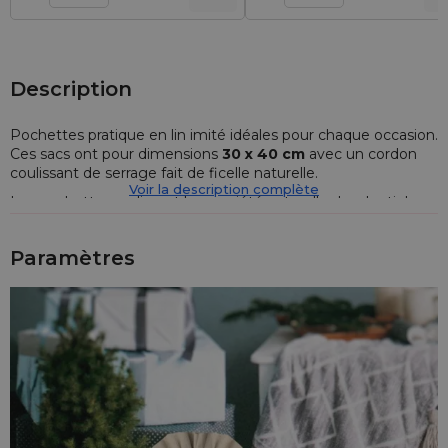
Description
Pochettes pratique en lin imité idéales pour chaque occasion.
Ces sacs ont pour dimensions
30 x 40 cm
avec un cordon
coulissant de serrage fait de ficelle naturelle.
Voir la description complète
Les pochettes en lin ont la propriété naturelle de ralentir le
processus de séchage et protègent contre la moisissure.
Le séchage lent fait que ces sacs sont utilisés comme sacs
Paramètres
de parfum. Les pétales aromatiques de fleurs ou des herbes
fraîches vont ressortir progressivement l'arôme dans un tel
sac de lin imité pendant une longue période en rafraîchissant
l'atmosphère n'importe où.
Les emballages disponibles dans notre offre sont fabriqués
en tissu de coton et de polyester de haute qualité. Ce
mélange des fibres naturelles et synthétiques garantit la
durabilité, la solidité ainsi qu'une grande résistance à
l'étirement et à l'usure du tissu.