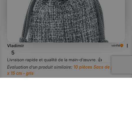
Vladimír
vérifié
5
Livraison rapide et qualité de la main-d’œuvre. 👍️
Évaluation d’un produit similaire:
10 pièces Sacs de jute 12
x 15 cm - gris
7/6/2026
0
0
voir le produit
Montrez l'original
aperçu