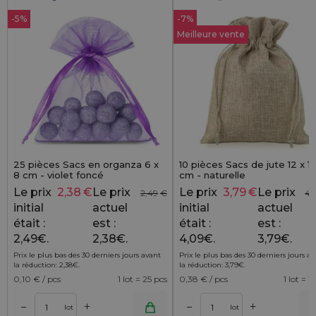
-5%
-7%
Meilleure vente
25 pièces Sacs en organza 6 x
10 pièces Sacs de jute 12 x 15
8 cm - violet foncé
cm - naturelle
Le prix
2,38
€
Le prix
Le prix
3,79
€
Le prix
2,49
€
4,
initial
actuel
initial
actuel
était :
est :
était :
est :
2,49€.
2,38€.
4,09€.
3,79€.
Prix le plus bas des 30 derniers jours avant
Prix le plus bas des 30 derniers jours a
la réduction:
2,38
€
.
la réduction:
3,79
€
.
0,10
€ / pcs
1 lot = 25 pcs
0,38
€ / pcs
1 lot = 1
+
+
–
–
r
Ajouter au panier
Ajouter au pa
lot
lot