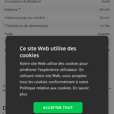
Occasions d’utilisation
Noël
Hauteur *
40 cm
Hauteur jusqu’au cordon
34 cm
* Tolérance de dimensions
+/- 5%
Taille
Grande
SKU
CLB-3040-NAT-JEL
Ce site Web utilise des
EAN
5903003405689
cookies
Les sachets étant cousus main, une tolérance de +/- 1 cm est
Notre site Web utilise des cookies pour
possible.
améliorer l'expérience utilisateur. En
utilisant notre site Web, vous acceptez
tous les cookies conformément à notre
Détails sur la conformité du produit aux réglementations :
Politique relative aux cookies.
En savoir
Responsabilité du produit
plus
Découvrez ce qui pourrait vous
ACCEPTER TOUT