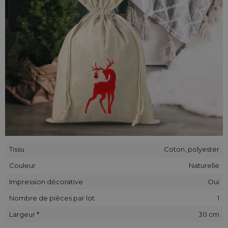
Tous nos sachets sont faits à la main. L'emplacement de
l'appliqué décoratif ou l'impression cousus sur les sachets
peut différer légèrement de celui indiqué sur les photos.
Tissu
Coton, polyester
Couleur
Naturelle
Impression décorative
Oui
Nombre de pièces par lot
1
Largeur *
30 cm