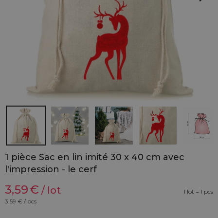
1 pièce Sac en lin imité 30 x 40 cm avec
l'impression - le cerf
3,59
€
/ lot
1 lot = 1 pcs
3,59
€ / pcs