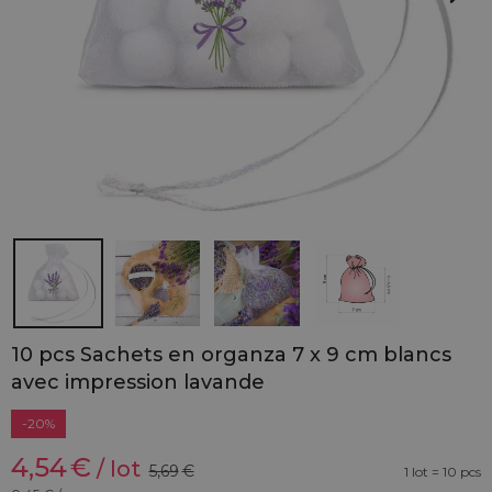
10 pcs Sachets en organza 7 x 9 cm blancs
avec impression lavande
-20%
4,54
€
/ lot
5,69
€
1 lot = 10 pcs