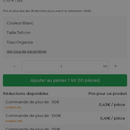
0,45
€ / pcs
Prix le plus bas des 30 derniers jours avant la réduction:
4,54
€
.
Couleur:
Blanc
Taille:
7x9 cm
Tissu:
Organza
Voir tous les paramètres
+
–
lot
Ajouter au panier
1
lot
(
10
pièces)
Réductions disponibles
Prix pour ce produit
Commande de plus de : 50€
0,43€ / pièce
RABAIS 5%
Commande de plus de : 100€
0,41€ / pièce
RABAIS 10%
Commande de plus de : 150€