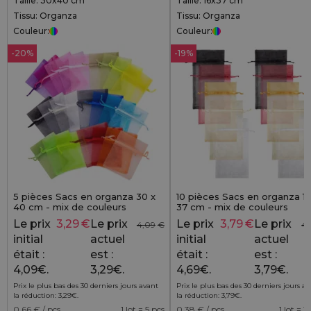
Taille: 30x40 cm
Taille: 16x37 cm
Tissu: Organza
Tissu: Organza
Couleur:
Couleur:
-20%
-19%
5 pièces Sacs en organza 30 x
10 pièces Sacs en organza 16
40 cm - mix de couleurs
37 cm - mix de couleurs
Le prix
3,29
€
Le prix
Le prix
3,79
€
Le prix
4,09
€
4,
initial
actuel
initial
actuel
était :
est :
était :
est :
4,09€.
3,29€.
4,69€.
3,79€.
Prix le plus bas des 30 derniers jours avant
Prix le plus bas des 30 derniers jours a
la réduction:
3,29
€
.
la réduction:
3,79
€
.
0,66
€ / pcs
1 lot = 5 pcs
0,38
€ / pcs
1 lot = 1