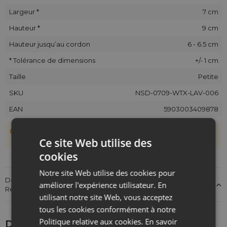
séchée peuvent tenir dans un sac de 7 x
Largeur *
7 cm
9 cm ?
Hauteur *
9 cm
Cela dépend de plusieurs facteurs :
Hauteur jusqu’au cordon
6 - 6.5 cm
La taille du sac
(avec une tolérance de ±1 cm),
* Tolérance de dimensions
+/- 1 cm
Le type de lavande séchée
(seulement des
Taille
Petite
fleurs ou avec des tiges) et à quel point vous
SKU
NSD-0709-WTX-LAV-006
voulez qu'il soit plein.
EAN
5903003409878
Par exemple :
un sac de 7 x 9 cm contient environ
Les sachets étant cousus main, une tolérance de +/- 1 cm est
5 g de lavande séchée.
possible.
Ce site Web utilise des
cookies
Notre site Web utilise des cookies pour
Détails sur la conformité du produit aux réglementations :
améliorer l'expérience utilisateur. En
Responsabilité du produit
utilisant notre site Web, vous acceptez
tous les cookies conformément à notre
Politique relative aux cookies.
En savoir
Découvrez ce qui pourrait vous