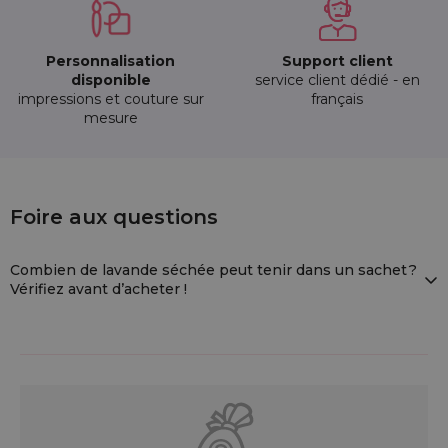
Personnalisation
Support client
disponible
service client dédié - en
impressions et couture sur
français
mesure
10 pcs Sachets en organza 7 x 9 cm blan
Foire aux questions
NSD-0709-WTX-LAV-006
Combien de lavande séchée peut tenir dans un sachet ?
Vérifiez avant d’acheter !
Chez
Saketos
, nous proposons des
sachets vides pour
lavande
à remplir vous-même – parfaits pour des sachets
parfumés pour
armoires
,
tiroirs
ou comme
cadeau original
.
Vous vous demandez combien de lavande séchée peut
tenir dans un sachet ?
La réponse dépend de plusieurs facteurs essentiels :
Taille du sachet (tolérance dimensionnelle de +/- 1 cm)