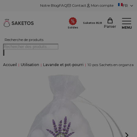
Notre Blog
FAQ
Contact
Mon compte
FR
Saketos B2B
Panier
MENU
Soldes
Recherche de produits
Accueil
|
Utilisation
|
Lavande et pot-pourri
|
10 pcs Sachets en organza 7