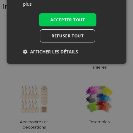
plus
intéresser d'autre
ACCEPTER TOUT
REFUSER TOUT
AFFICHER LES DÉTAILS
Calendriers de l'Avent
Sacs de courses avec
lanières
Accessoires et
Ensembles
décorations