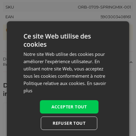
SKU
ORB-0709-SPRINGMIX-001
EAN
5903003408161
Les sachets étant cousus main, une tolérance de +/- 1 cm est
Ce site Web utilise des
possible.
cookies
Notre site Web utilise des cookies pour
Détails sur la conformité du produit aux réglementations :
améliorer l'expérience utilisateur. En
Responsabilité du produit
utilisant notre site Web, vous acceptez
tous les cookies conformément à notre
Politique relative aux cookies.
En savoir
Découvrez ce qui pourrait vous
plus
intéresser d'autre
ACCEPTER TOUT
REFUSER TOUT