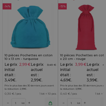
-14%
-15%
10 pièces Pochettes en coton
10 pièces Pochettes en coto
10 x 13 cm - turquoise
x 20 cm - rouge
Le prix
2,99
€
Le prix
Le prix
3,99
€
Le prix
3,49
€
4,
initial
actuel
initial
actuel
était :
est :
était :
est :
3,49€.
2,99€.
4,69€.
3,99€.
Prix le plus bas des 30 derniers jours avant
Prix le plus bas des 30 derniers jours a
la réduction:
2,99
€
.
la réduction:
3,99
€
.
0,30
€ / pcs
1 lot = 10 pcs
0,40
€ / pcs
1 lot = 1
+
+
–
–
r
Ajouter au panier
Ajouter au pa
lot
lot