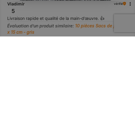
Vladimír
vérifié
5
Livraison rapide et qualité de la main-d’œuvre. 👍️
Évaluation d’un produit similaire:
10 pièces Sacs de jute 12
x 15 cm - gris
7/6/2026
0
0
voir le produit
Montrez l'original
aperçu