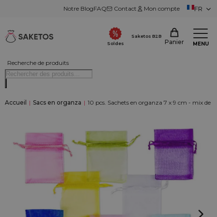
Notre Blog
FAQ
Contact
Mon compte
FR
Saketos B2B
Panier
MENU
Soldes
Recherche de produits
Accueil
|
Sacs en organza
|
10 pcs. Sachets en organza 7 x 9 cm - mix de 