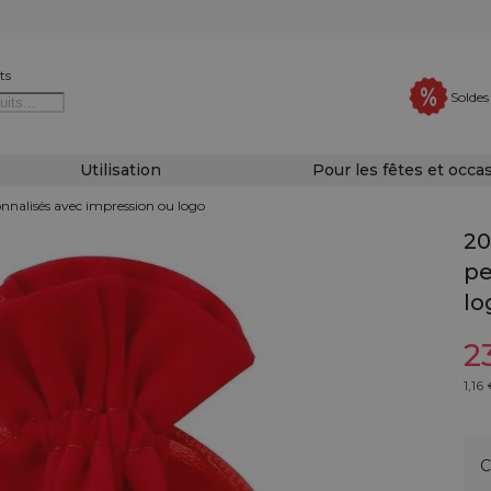
ts
Soldes
Utilisation
Pour les fêtes et occa
onnalisés avec impression ou logo
20
pe
lo
2
1,16
€
C