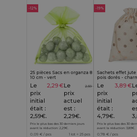
-12%
-19%
25 pièces Sacs en organza 8 x
Sachets effet jute
10 cm - vert
pois dorés - char
pour emballages 
Le
2,29
€
Le
Le
3,89
€
L
2,59
€
prix
prix
prix
p
initial
actuel
initial
a
était :
est :
était :
es
2,59€.
2,29€.
4,79€.
3
Prix le plus bas des 30 derniers jours
Prix le plus bas des 30 der
avant la réduction:
2,29
€
.
avant la réduction:
3,89
€
.
0,09
€ / pcs
1 lot = 25 pcs
0,78
€ / pcs