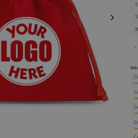
T
T
V
–
Réd
C
RA
C
RA
C
RA
C
RA
C