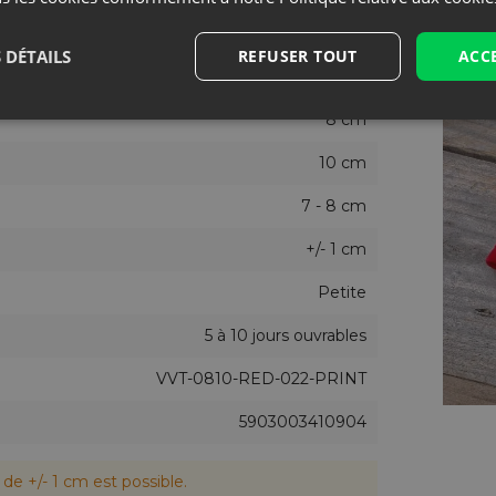
nde de manière exhaustive ! Vous recevrez rapidement 
Rouge
 DÉTAILS
REFUSER TOUT
ACC
xpédition des sacs imprimés.
200
8 cm
Accédez au formulaire - créez votre propre sac
10 cm
7 - 8 cm
+/- 1 cm
Petite
5 à 10 jours ouvrables
VVT-0810-RED-022-PRINT
5903003410904
de +/- 1 cm est possible.