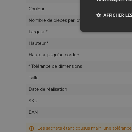
Chez Saketos, vous pouvez gérer votre comma
de notre part !
Couleur
AFFICHER LES
Tout en un seul endroit - du design à l'e
Nombre de pièces par lot
Largeur *
Hauteur *
Hauteur jusqu’au cordon
* Tolérance de dimensions
Taille
Date de réalisation
SKU
EAN
Les sachets étant cousus main, une tolérance 