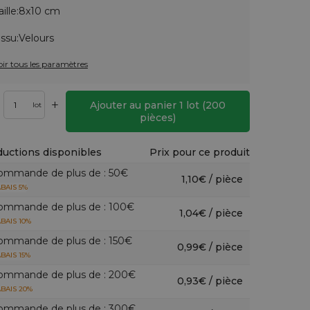
aille:
8x10 cm
issu:
Velours
oir tous les paramètres
+
Ajouter au panier
1
lot
(
200
lot
pièces)
uctions disponibles
Prix pour ce produit
ommande de plus de : 50€
1,10€ / pièce
BAIS 5%
ommande de plus de : 100€
1,04€ / pièce
BAIS 10%
ommande de plus de : 150€
0,99€ / pièce
BAIS 15%
ommande de plus de : 200€
0,93€ / pièce
BAIS 20%
ommande de plus de : 300€