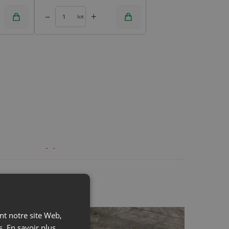
+
–
lot
rs ouvrables.
livraisons, donc nous pouvons traiter votre
s et de l'argent ! Évitez les problèmes liés
ant notre site Web,
s.
En savoir plus