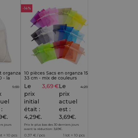
-14%
t organza
10 pièces Sacs en organza 15 x
 - la
33 cm - mix de couleurs
 le regard
Le
3,69
€
Le
9,59
€
4,29
€
x
prix
prix
uel
initial
actuel
 :
était :
est :
9€.
4,29€.
3,69€.
rs jours
Prix le plus bas des 30 derniers jours
avant la réduction:
3,69
€
.
lot = 10 pcs
0,37
€ / pcs
1 lot = 10 pcs