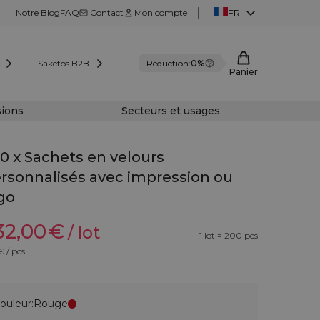
Notre Blog
FAQ
Contact
Mon compte
FR
Saketos B2B
Réduction:
0%
Panier
sions
Secteurs et usages
0 x Sachets en velours
rsonnalisés avec impression ou
go
32,00
€
/ lot
1 lot = 200 pcs
 / pcs
ouleur:
Rouge