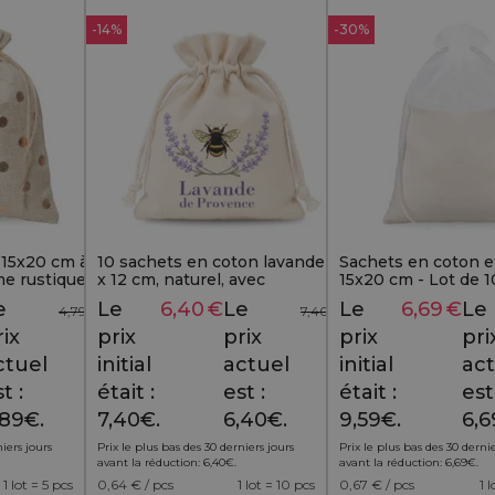
-14%
-30%
 15x20 cm à
10 sachets en coton lavande 9
Sachets en coton e
me rustique
x 12 cm, naturel, avec
15x20 cm - Lot de 10
cadeaux
l'inscription "Lavande de
simplicité qui attire
e
Le
6,40
€
Le
Le
6,69
€
Le
4,79
€
7,40
€
Provence"
rix
prix
prix
prix
pri
ctuel
initial
actuel
initial
act
t :
était :
est :
était :
est
,89€.
7,40€.
6,40€.
9,59€.
6,6
niers jours
Prix le plus bas des 30 derniers jours
Prix le plus bas des 30 dernie
avant la réduction:
6,40
€
.
avant la réduction:
6,69
€
.
1 lot = 5 pcs
0,64
€ / pcs
1 lot = 10 pcs
0,67
€ / pcs
1 