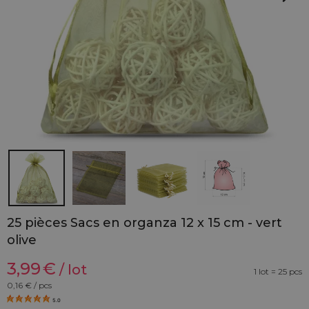
25 pièces Sacs en organza 12 x 15 cm - vert
olive
3,99
€
/ lot
1 lot = 25 pcs
0,16
€ / pcs
5.0