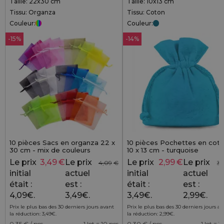
Taille: 22x30 cm
Taille: 10x13 cm
Tissu: Organza
Tissu: Coton
Couleur:
Couleur:
-15%
-14%
10 pièces Sacs en organza 22 x
10 pièces Pochettes en cot
30 cm - mix de couleurs
10 x 13 cm - turquoise
Le prix
3,49
€
Le prix
Le prix
2,99
€
Le prix
4,09
€
3,
initial
actuel
initial
actuel
était :
est :
était :
est :
4,09€.
3,49€.
3,49€.
2,99€.
Prix le plus bas des 30 derniers jours avant
Prix le plus bas des 30 derniers jours a
la réduction:
3,49
€
.
la réduction:
2,99
€
.
0,35
€ / pcs
1 lot = 10 pcs
0,30
€ / pcs
1 lot = 1