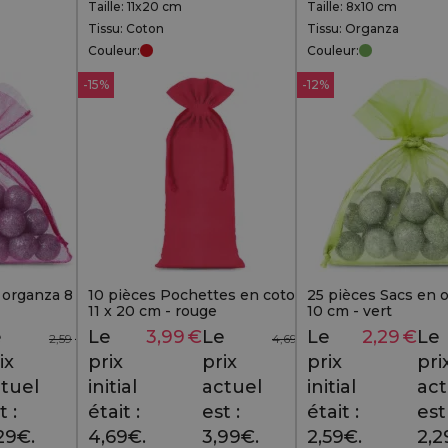
Taille: 11x20 cm
Taille: 8x10 cm
Tissu: Coton
Tissu: Organza
Couleur:
Couleur:
-15%
-12%
 organza 8 x
10 pièces Pochettes en coton
25 pièces Sacs en 
11 x 20 cm - rouge
10 cm - vert
e
Le
3,99
€
Le
Le
2,29
€
Le
2,59
€
4,69
€
ix
prix
prix
prix
pri
tuel
initial
actuel
initial
act
t :
était :
est :
était :
est 
29€.
4,69€.
3,99€.
2,59€.
2,2