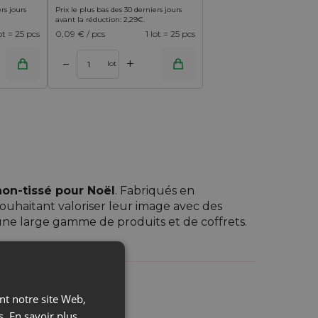
rs jours
Prix le plus bas des 30 derniers jours
avant la réduction:
2,29
€
.
lot = 25 pcs
0,09
€ / pcs
1 lot = 25 pcs
+
–
lot
on-tissé pour Noël
. Fabriqués en
 souhaitant valoriser leur image avec des
ne large gamme de produits et de coffrets.
ant notre site Web,
s.
En savoir plus