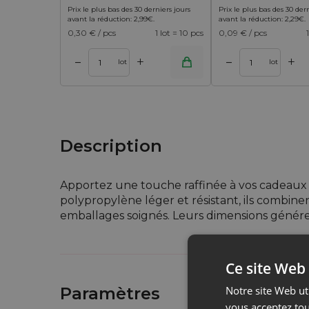
Prix le plus bas des 30 derniers jours
Prix le plus bas des 30 der
avant la réduction:
2,99
€
.
avant la réduction:
2,29
€
.
0,30
€ / pcs
1 lot = 10 pcs
0,09
€ / pcs
+
+
–
–
 panier
Ajouter au panier
Ajouter au 
lot
lot
Description
Apportez une touche raffinée à vos cadeaux d
polypropylène léger et résistant, ils combinen
emballages soignés. Leurs dimensions génére
Ce que vous gagnez en choisi
Ce site Web 
Emballage prêt à l'emploi, élégant et sa
Notre site Web uti
Paramètres
Valorisation immédiate de vos cadeaux, pou
vous acceptez tou