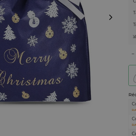
C
T
T
V
–
Réd
C
RA
C
RA
C