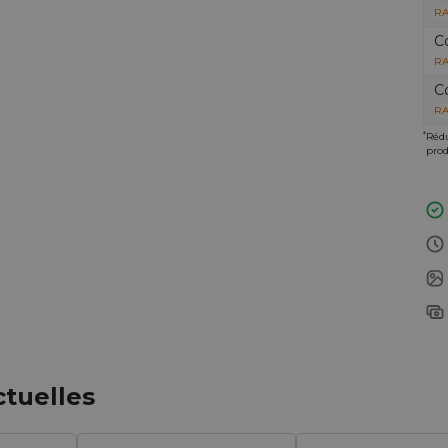
RA
C
RA
C
RA
*
Rédu
prod
ctuelles