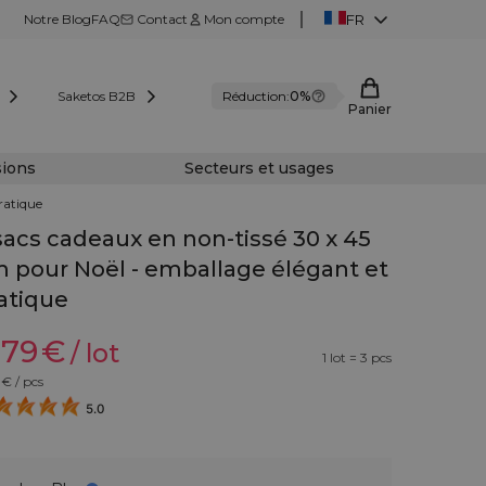
Notre Blog
FAQ
Contact
Mon compte
FR
Saketos B2B
Réduction:
0%
Panier
sions
Secteurs et usages
ratique
sacs cadeaux en non-tissé 30 x 45
 pour Noël - emballage élégant et
atique
,79
€
/ lot
1 lot = 3 pcs
€ / pcs
5.0