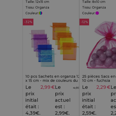
Taille: 12x15 cm
Taille: 8x10 cm
Tissu: Organza
Tissu: Organza
Couleur:
Couleur:
-32%
-12%
10 pcs Sachets en organza 12
25 pièces Sacs en
x 15 cm - mix de couleurs du
10 cm - fuchsia
printemps
Le
2,99
€
Le
Le
2,29
€
L
4,39
€
prix
prix
prix
pr
initial
actuel
initial
ac
était :
est :
était :
es
4,39€.
2,99€.
2,59€.
2,