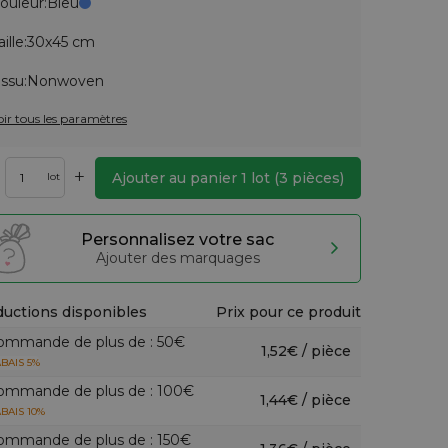
ouleur:
Bleu
aille:
30x45 cm
issu:
Nonwoven
oir tous les paramètres
+
Ajouter au panier
1
lot
(
3
pièces)
lot
Personnalisez votre sac
Ajouter des marquages
uctions disponibles
Prix pour ce produit
ommande de plus de : 50€
1,52€ / pièce
BAIS 5%
ommande de plus de : 100€
1,44€ / pièce
BAIS 10%
ommande de plus de : 150€