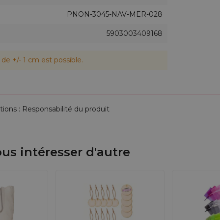
PNON-3045-NAV-MER-028
5903003409168
c mon logo ?
nalisées sur commande en gros, idéales pour renforcer
de +/- 1 cm est possible.
tions : Responsabilité du produit
us intéresser d'autre