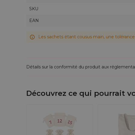
marque.
SKU
EAN
Puis-je personnaliser ces sacs ave
Oui, Saketos propose des impressions person
Les sachets étant cousus main, une tolérance 
Détails sur la conformité du produit aux réglementa
Découvrez ce qui pourrait vo