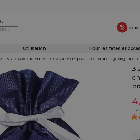
ts
Soldes
Utilisation
Pour les fêtes et occa
ël
|
3 sacs cadeaux en non-tissé 30 x 45 cm pour Noël - emballage élégant et p
3 
cm
pr
4
1,60