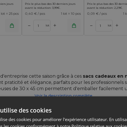
niers jours
Prix le plus bas des 30 derniers jours
Prix le plus bas des 30 dernie
avant la réduction:
3,99
€
.
avant la réduction:
2,29
€
.
1 lot = 25 pcs
0,40
€ / pcs
1 lot = 10 pcs
0,09
€ / pcs
1 
+
+
–
–
panier
Ajouter au panier
lot
lot
'entreprise cette saison grâce à ces
sacs cadeaux en n
t praticité et élégance, parfaits pour les professionnels
uses de 30 x 45 cm permettent d'emballer facilement u
Voir la description complète
ssant ces sacs cadeaux?
utilise des cookies
ns besoin de papier ou de ruban supplémentaire
lise des cookies pour améliorer l'expérience utilisateur. En utilis
r un effet professionnel dès la remise ou l'expédition
s les cookies conformément à notre Politique relative aux cookie