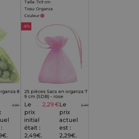
Taille: 7x9 cm
Tissu: Organza
Couleur:
-8%
organza 8 x
25 pièces Sacs en organza 7 x
9 cm (SDB) - rose
Le
2,29
€
Le
2,59
€
2,49
€
x
prix
prix
uel
initial
actuel
:
était :
est :
9€.
2,49€.
2,29€.