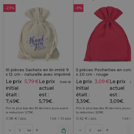
-23%
-9%
10 pièces Sachets en lin imité 9
5 pièces Pochettes en coton
x 12 cm - naturelle avec imprimé
x 20 cm - rouge
thank you
Le prix
5,79
€
Le prix
Le prix
3,09
€
Le prix
7,49
€
3,
initial
actuel
initial
actuel
était :
est :
était :
est :
7,49€.
5,79€.
3,39€.
3,09€.
Prix le plus bas des 30 derniers jours avant
Prix le plus bas des 30 derniers jours a
la réduction:
5,79
€
.
la réduction:
3,09
€
.
0,58
€ / pcs
1 lot = 10 pcs
0,62
€ / pcs
1 lot =
+
+
–
–
r
Ajouter au panier
Ajouter au pa
lot
lot