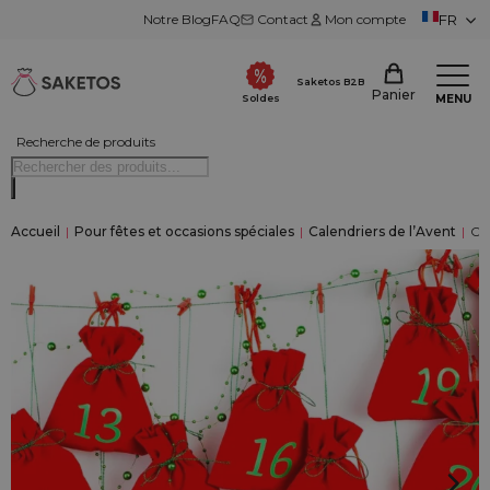
Notre Blog
FAQ
Contact
Mon compte
FR
Saketos B2B
Panier
MENU
Soldes
Recherche de produits
Accueil
|
Pour fêtes et occasions spéciales
|
Calendriers de l’Avent
|
Cal