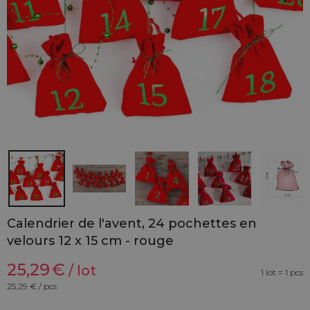
Calendrier de l'avent, 24 pochettes en
velours 12 x 15 cm - rouge
25,29
€
/ lot
1 lot = 1 pcs
25,29
€ / pcs