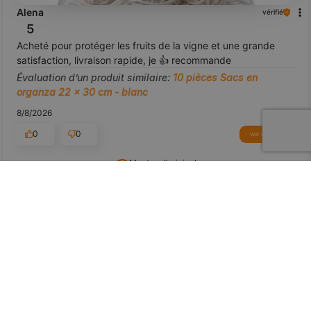
Alena
vérifié
5
Acheté pour protéger les fruits de la vigne et une grande
satisfaction, livraison rapide, je 👍️ recommande
Évaluation d’un produit similaire:
10 pièces Sacs en
organza 22 x 30 cm - blanc
8/8/2026
0
0
voir le produit
Montrez l'original
aperçu