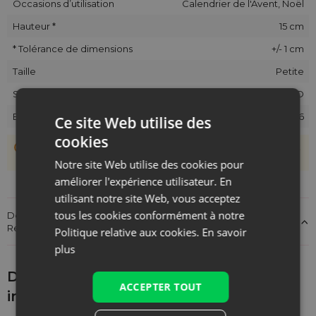
Occasions d’utilisation
Calendrier de l'Avent, Noël
Hauteur *
15 cm
* Tolérance de dimensions
+/- 1 cm
Taille
Petite
SKU
CA-01-VVT-1215-RED
EAN
5903003410096
Ce site Web utilise des
cookies
Les sachets étant cousus main, une tolérance de +/- 1 cm est
possible.
Notre site Web utilise des cookies pour
améliorer l'expérience utilisateur. En
utilisant notre site Web, vous acceptez
tous les cookies conformément à notre
Détails sur la conformité du produit aux réglementations :
Responsabilité du produit
Politique relative aux cookies.
En savoir
plus
Découvrez ce qui pourrait vous
ACCEPTER TOUT
intéresser d'autre