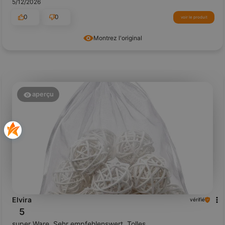
5/12/2026
0
0
voir le produit
Montrez l'original
aperçu
Elvira
vérifié
5
super Ware. Sehr empfehlenswert. Tolles