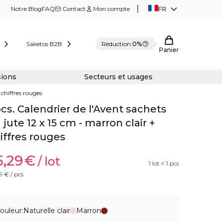
Notre Blog
FAQ
Contact
Mon compte
FR
Saketos B2B
Réduction:
0%
Panier
sions
Secteurs et usages
 chiffres rouges
pcs. Calendrier de l'Avent sachets
 jute 12 x 15 cm - marron clair +
iffres rouges
5,29
€
/ lot
1 lot = 1 pcs
9
€ / pcs
ouleur:
Naturelle clair
Marron