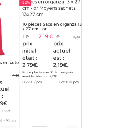
-22%
10 pièces Sacs en organza 13
x 27 cm - or
Le
2,19
€
Le
2,79
€
prix
prix
initial
actuel
était :
est :
s en coton
2,79€.
2,19€.
Prix le plus bas des 30 derniers jours
4,69
€
avant la réduction:
2,19
€
.
x
0,22
€ / pcs
1 lot = 10 pcs
tuel
 :
99€.
rs jours
lot = 10 pcs