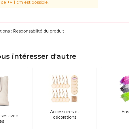
 de l'environnement que celle de la jute naturelle, tout 
de +/- 1 cm est possible.
tions : Responsabilité du produit
us intéresser d'autre
Accessoires et
Ens
rses avec
décorations
res