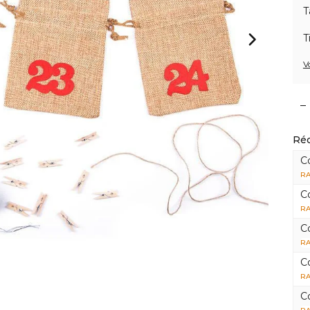
T
T
V
–
Réd
C
RA
C
RA
C
RA
C
RA
C