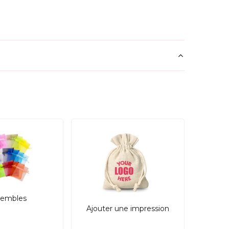
en restant facile à entretenir et adaptée à un
embles
Ajouter une impression