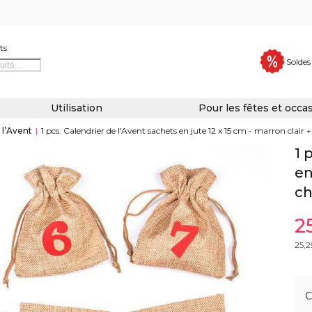
ts
Soldes
Utilisation
Pour les fêtes et occa
 l’Avent
|
1 pcs. Calendrier de l'Avent sachets en jute 12 x 15 cm - marron clair +
1 
en
ch
2
25,2
C