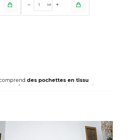
+
–
lot
it comprend
des pochettes en tissu
lants en feutrine rouge et des accessoires
ues) et profitez pleinement de l'ambiance de