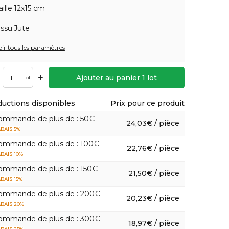
aille:
12x15 cm
issu:
Jute
oir tous les paramètres
+
Ajouter au panier
1
lot
lot
uctions disponibles
Prix pour ce produit
ommande de plus de : 50€
24,03€ / pièce
BAIS 5%
ommande de plus de : 100€
22,76€ / pièce
BAIS 10%
ommande de plus de : 150€
21,50€ / pièce
BAIS 15%
ommande de plus de : 200€
20,23€ / pièce
BAIS 20%
ommande de plus de : 300€
18,97€ / pièce