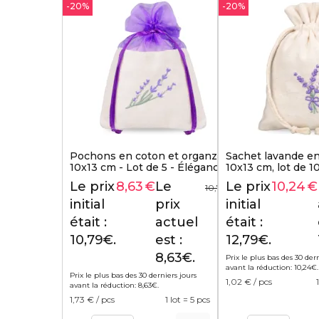
-20%
-20%
Pochons en coton et organza
Sachet lavande en
10x13 cm - Lot de 5 - Élégance
10x13 cm, lot de 1
brodée à la lavande
rustique et parfu
Le prix
8,63
€
Le
Le prix
10,24
€
10,79
€
initial
prix
initial
était :
actuel
était :
10,79€.
est :
12,79€.
8,63€.
Prix le plus bas des 30 der
avant la réduction:
10,24
€
.
Prix le plus bas des 30 derniers jours
1,02
€ / pcs
avant la réduction:
8,63
€
.
1,73
€ / pcs
1 lot = 5 pcs