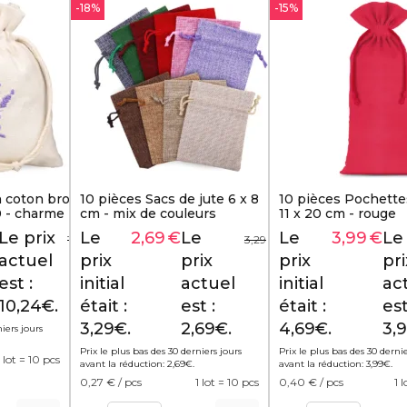
-18%
-15%
 coton brodé -
10 pièces Sacs de jute 6 x 8
10 pièces Pochette
0 - charme
cm - mix de couleurs
11 x 20 cm - rouge
m naturel
Le prix
Le
2,69
€
Le
Le
3,99
€
Le
12,79
€
3,29
€
actuel
prix
prix
prix
pri
est :
initial
actuel
initial
ac
10,24€.
était :
est :
était :
est
3,29€.
2,69€.
4,69€.
3,
niers jours
Prix le plus bas des 30 derniers jours
Prix le plus bas des 30 dernie
1 lot = 10 pcs
avant la réduction:
2,69
€
.
avant la réduction:
3,99
€
.
0,27
€ / pcs
1 lot = 10 pcs
0,40
€ / pcs
1 