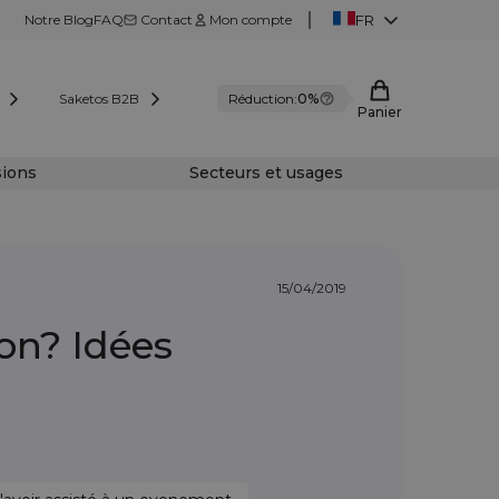
Notre Blog
FAQ
Contact
Mon compte
FR
Saketos B2B
Réduction:
0%
Panier
sions
Secteurs et usages
15/04/2019
on? Idées