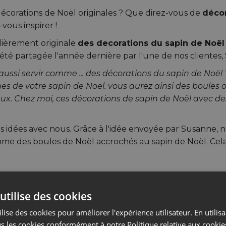
décorations de Noël originales ? Que direz-vous de
décor
-vous inspirer !
lièrement originale
des decorations du sapin de Noë
 été partagée l'année dernière par l'une de nos clientes,
ssi servir comme ... des décorations du sapin de Noël ?
es de votre sapin de Noël. vous aurez ainsi des boules o
ux. Chez moi, ces décorations de sapin de Noël avec de
os idées avec nous. Grâce à l'idée envoyée par Susanne,
mme des boules de Noël accrochés au sapin de Noël. Cela 
!
utilise des cookies
 tissu comme des décorations du s
lise des cookies pour améliorer l'expérience utilisateur. En utilis
s les cookies conformément à notre Politique relative aux cookie