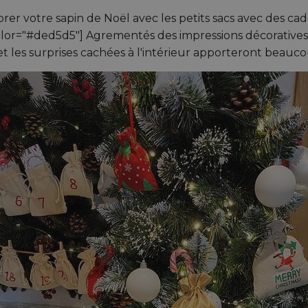
rer votre sapin de Noël avec les petits sacs avec des cade
_color="#ded5d5"] Agrementés des impressions décoratives,
et les surprises cachées à l'intérieur apporteront beauco