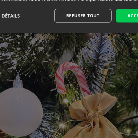
de Noël seront certainement appréciées par les parents d
 resisteront parfaitement aux joyeux jeux de décembre (e
 DÉTAILS
REFUSER TOUT
ACC