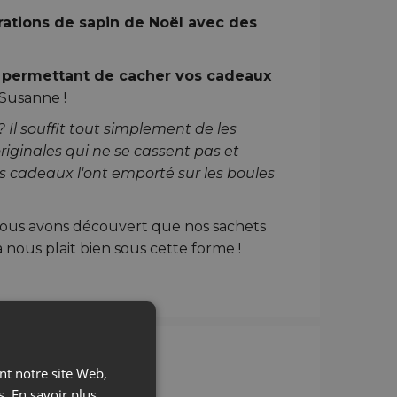
ations de sapin de Noël avec des
l permettant de cacher vos cadeaux
 Susanne !
 Il souffit tout simplement de les
riginales qui ne se cassent pas et
s cadeaux l'ont emporté sur les boules
 nous avons découvert que nos sachets
nous plait bien sous cette forme !
apin de Noël
ant notre site Web,
s.
En savoir plus