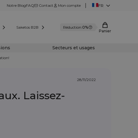
Notre Blog
FAQ
Contact
Mon compte
FR
Saketos B2B
Réduction:
0%
Panier
sions
Secteurs et usages
ation!
28/11/2022
ux. Laissez-