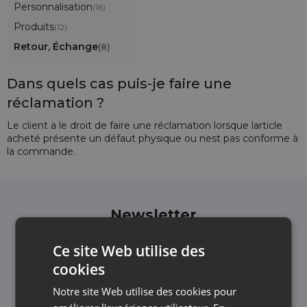
Personnalisation
(16)
Produits
(12)
Retour, Échange
(8)
Dans quels cas puis-je faire une
réclamation ?
Le client a le droit de faire une réclamation lorsque larticle
acheté présente un défaut physique ou nest pas conforme à
la commande.
Newsletter
Inscrivez-vous à la newsletter et restez informé
des dernières actualités et offres
Ce site Web utilise des
Nous vous informons et vous montrons les
cookies
actualités - sans spam inutile. Restez avec nous
Notre site Web utilise des cookies pour
régulièrement !