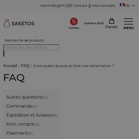
Notre Blog
FAQ
Contact
Mon compte
FR
Saketos B2B
Panier
MENU
Soldes
Recherche de produits
Accueil
|
FAQ
|
Dans quels cas puis-je faire une réclamation ?
FAQ
Autres questions
(11)
Commande
(9)
Expédition et livraison
(8)
Mon compte
(6)
Paiement
(8)