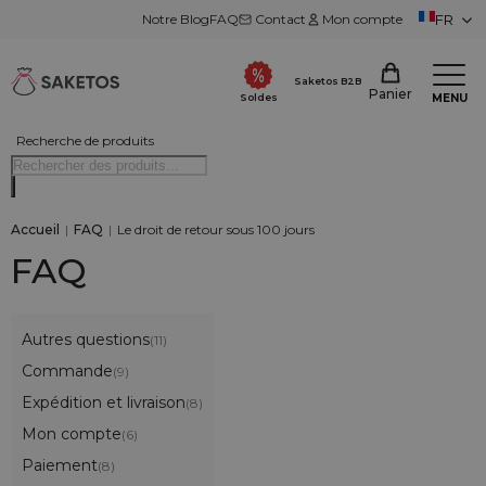
Notre Blog
FAQ
Contact
Mon compte
FR
Saketos B2B
Panier
MENU
Soldes
Recherche de produits
Accueil
|
FAQ
|
Le droit de retour sous 100 jours
FAQ
Autres questions
(11)
Commande
(9)
Expédition et livraison
(8)
Mon compte
(6)
Paiement
(8)