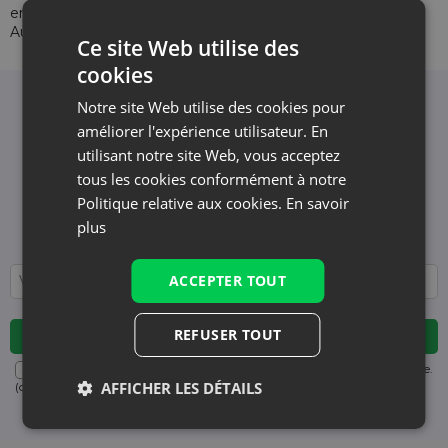
emballage dorigine et dans létat initial (non endommagés).
Aucun envoi en contre remboursement ne sera accepté.
Ce site Web utilise des
cookies
Notre site Web utilise des cookies pour
Newsletter
améliorer l'expérience utilisateur. En
Inscrivez-vous à la newsletter et restez informé
utilisant notre site Web, vous acceptez
des dernières actualités et offres
tous les cookies conformément à notre
Nous vous informons et vous montrons les
Politique relative aux cookies.
En savoir
actualités - sans spam inutile. Restez avec nous
plus
régulièrement !
ACCEPTER TOUT
REFUSER TOUT
Désabonnement gratuit à tout moment. Consultez notre politique.
AFFICHER LES DÉTAILS
(obligatoire)