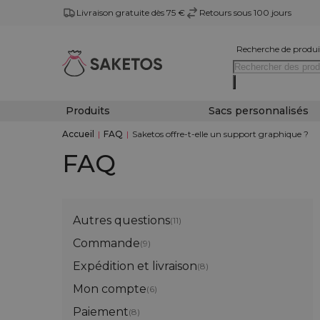
Livraison gratuite dès 75 €
Retours sous 100 jours
Recherche de produi
Produits
Sacs personnalisés
Accueil
|
FAQ
|
Saketos offre-t-elle un support graphique ?
FAQ
Autres questions
(11)
Commande
(9)
Expédition et livraison
(8)
Mon compte
(6)
Paiement
(8)