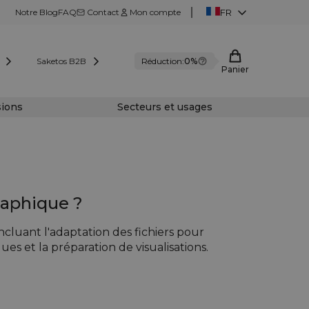
Notre Blog
FAQ
Contact
Mon compte
FR
Saketos B2B
Réduction:
0%
Panier
sions
Secteurs et usages
raphique ?
ncluant l'adaptation des fichiers pour
ues et la préparation de visualisations.