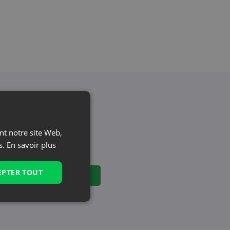
ualités et offres
ant notre site Web,
nutile. Restez avec
s.
En savoir plus
EPTER TOUT