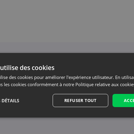
Newsletter
utilise des cookies
 la newsletter et restez informé des dernières act
lise des cookies pour améliorer l'expérience utilisateur. En utilis
s et vous montrons les actualités - sans spam i
s les cookies conformément à notre Politique relative aux cookie
nous régulièrement !
 DÉTAILS
REFUSER TOUT
ACC
ut moment. Consultez notre politique. (obligatoire)