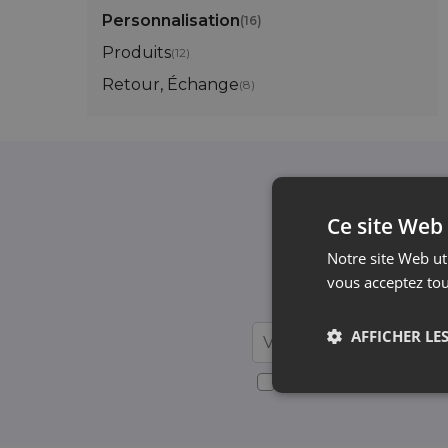
Personnalisation
(16)
Produits
(12)
Retour, Échange
(8)
Ce site Web 
Inscrivez-vous à
Notre site Web uti
Nous vous informon
vous acceptez tou
AFFICHER LES
Désabonnement gratuit à to