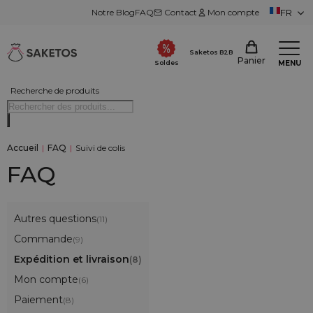
Notre Blog
FAQ
Contact
Mon compte
FR
Saketos B2B
Panier
MENU
Soldes
Recherche de produits
Accueil
|
FAQ
|
Suivi de colis
FAQ
Autres questions
(11)
Commande
(9)
Expédition et livraison
(8)
Mon compte
(6)
Paiement
(8)