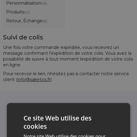
Personnalisation
(16)
Produits
(12)
Retour, Échange
(8)
Suivi de colis
Une fois votre commande expédiée, vous recevrez un
message confirmant l'expédition de votre colis. Vous avez la
possibilité de suivre à tout moment lexpédition de votre colis
en ligne.
Pour recevoir le lien, nhésitez pas à contacter notre service
client (
info@saketos.fr
).
Newsletter
Inscrivez-vous à la newsletter et restez informé
Ce site Web utilise des
des dernières actualités et offres
cookies
Nous vous informons et vous montrons les
actualités - sans spam inutile. Restez avec nous
Notre site Web utilise des cookies pour