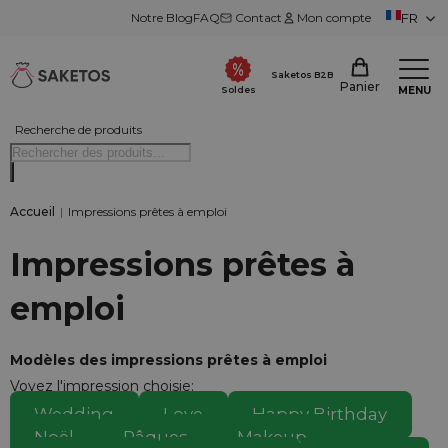
Notre Blog
FAQ
Contact
Mon compte
FR
Saketos B2B
Panier
MENU
Soldes
Recherche de produits
Accueil
|
Impressions prêtes à emploi
Impressions prêtes à
emploi
Modèles des impressions prêtes à emploi
Voyez l'impression choisie:
Wedding
Love
Happy Birthday
Noël
Pâques
Makeup