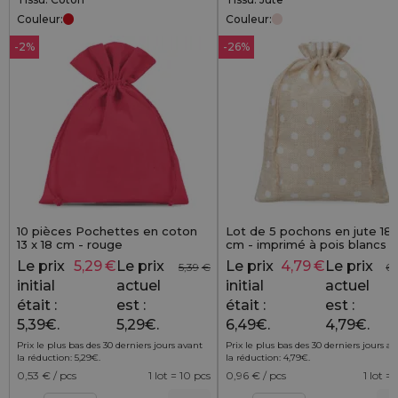
Couleur:
Couleur:
-2%
-26%
10 pièces Pochettes en coton
Lot de 5 pochons en jute 18
13 x 18 cm - rouge
cm - imprimé à pois blancs e
finition décorative
Le prix
5,29
€
Le prix
Le prix
4,79
€
Le prix
5,39
€
6,
initial
actuel
initial
actuel
était :
est :
était :
est :
5,39€.
5,29€.
6,49€.
4,79€.
Prix le plus bas des 30 derniers jours avant
Prix le plus bas des 30 derniers jours a
la réduction:
5,29
€
.
la réduction:
4,79
€
.
0,53
€ / pcs
1 lot = 10 pcs
0,96
€ / pcs
1 lot =