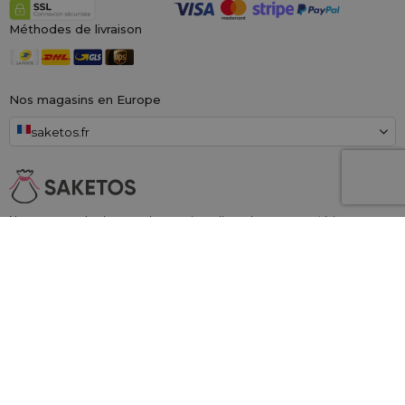
Méthodes de livraison
Nos magasins en Europe
saketos.fr
Nous sommes le plus grand magasin en ligne de sacs en matériaux,
spécialisé dans
des centaines de designs et tailles prêts à l'emploi.
Nous
pouvons également fournir des impressions personnalisées sur les sacs. En
plus de cela, nous offrons un généreux
droit d'annulation de 100 jours !
Saketos
- Mettez vos idées dans nos sacs
© 2006 - 2026 SAKETOS