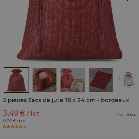
5 pièces Sacs de jute 18 x 24 cm - bordeaux
3,49
€
/ lot
1 lot = 5 pcs
0,70
€ / pcs
5.0