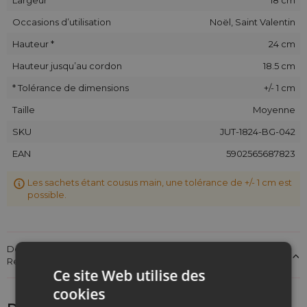
Occasions d’utilisation
Noël, Saint Valentin
Hauteur *
24 cm
Hauteur jusqu’au cordon
18.5 cm
* Tolérance de dimensions
+/- 1 cm
Taille
Moyenne
SKU
JUT-1824-BG-042
EAN
5902565687823
Les sachets étant cousus main, une tolérance de +/- 1 cm est
possible.
Détails sur la conformité du produit aux réglementations :
Responsabilité du produit
Ce site Web utilise des
cookies