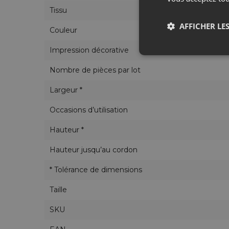
Les pochettes en tissu
imitant le lin de Sak
Tissu
organisateurs pour le stockage, sacs de cour
AFFICHER LES
Couleur
Dans l'offre de notre magasin, vous trouverez 
coton avec l'addition de fibres synthétiques) 
Impression décorative
Nombre de pièces par lot
Largeur *
Occasions d’utilisation
Hauteur *
Hauteur jusqu’au cordon
* Tolérance de dimensions
Taille
SKU