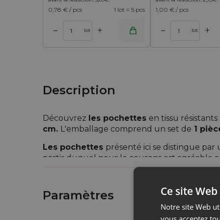
0,78
€ / pcs
1 lot = 5 pcs
1,00
€ / pcs
+
+
–
–
 panier
Ajouter au panier
Ajouter au 
lot
lot
Description
Découvrez
les pochettes
en tissu résistant
cm.
L'emballage comprend un set de
1 piè
Les pochettes
présenté ici se distingue par 
partir duquel nous le cousons est agréable au
l'abrasion et aux plis. Là, nous proposons des
L'ajout de fibres synthétiques en fait un
emba
Ce site Web 
Paramètres
Un avantage supplémentaire de ce sac est le
Notre site Web uti
fermeture rapide et pratique de l'emball
vous acceptez tou