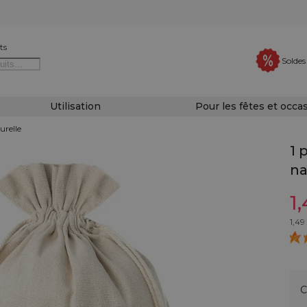
ts
Soldes
Utilisation
Pour les fêtes et occa
urelle
1 
na
1
1,49
C