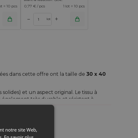
lot = 10 pcs
0,77
€ / pcs
1 lot = 10 pcs
+
–
lot
es dans cette offre ont la taille de
30 x 40
solides) et un aspect original. Le tissu à
t également très durable et résistant à
la couleur du matériau imitent le lin naturel.
c un tissage décoratif, qui permet
une
ant notre site Web,
s.
En savoir plus