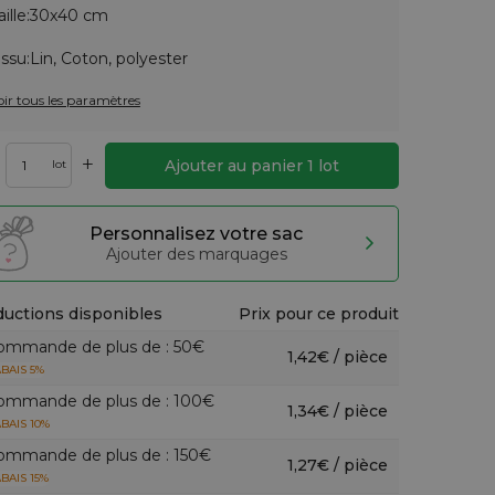
aille:
30x40 cm
issu:
Lin, Coton, polyester
oir tous les paramètres
+
Ajouter au panier
1
lot
lot
Personnalisez votre sac
Ajouter des marquages
uctions disponibles
Prix pour ce produit
ommande de plus de : 50€
1,42€ / pièce
BAIS 5%
ommande de plus de : 100€
1,34€ / pièce
BAIS 10%
ommande de plus de : 150€
1,27€ / pièce
BAIS 15%