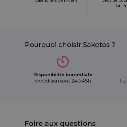
Calendriers de l'Avent
Sacs de cou
laniè
Pourquoi choisir Saketos ?
Disponibilité immédiate
expédition sous 24 à 48h
tis
1 pièce Sac en lin imité 30 x
Foire aux questions