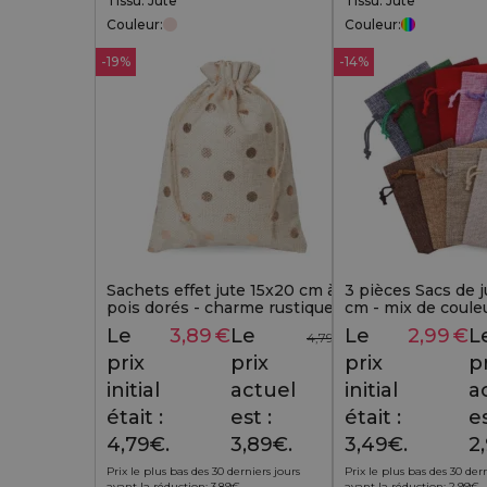
Tissu: Jute
Tissu: Jute
Couleur:
Couleur:
-19%
-14%
Sachets effet jute 15x20 cm à
3 pièces Sacs de j
pois dorés - charme rustique
cm - mix de coule
pour emballages cadeaux
Le
3,89
€
Le
Le
2,99
€
L
4,79
€
prix
prix
prix
p
initial
actuel
initial
a
était :
est :
était :
es
4,79€.
3,89€.
3,49€.
2
Prix le plus bas des 30 derniers jours
Prix le plus bas des 30 der
avant la réduction:
3,89
€
.
avant la réduction:
2,99
€
.