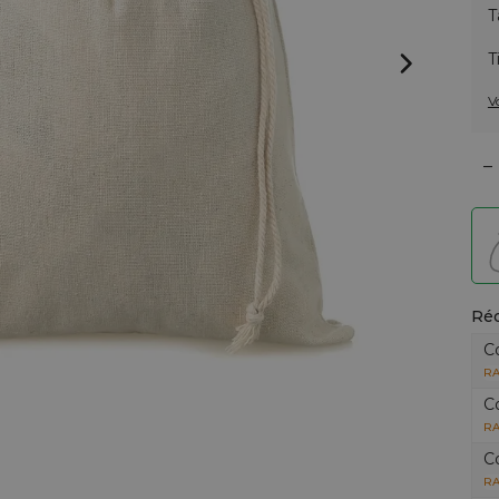
T
T
V
–
Réd
C
RA
C
RA
C
RA