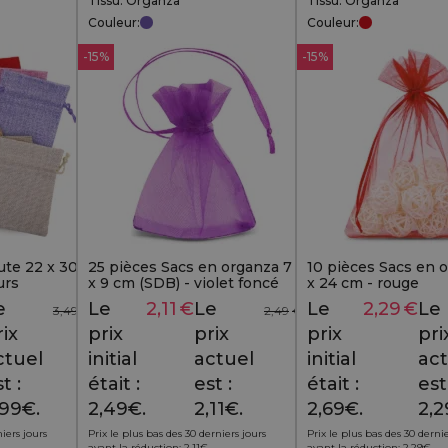
Tissu: Organza
Tissu: Organza
Couleur:
Couleur:
-15%
-15%
ute 22 x 30
25 pièces Sacs en organza 7
10 pièces Sacs en 
urs
x 9 cm (SDB) - violet foncé
x 24 cm - rouge
e
Le
2,11
€
Le
Le
2,29
€
Le
3,49
€
2,49
€
rix
prix
prix
prix
pri
ctuel
initial
actuel
initial
act
t :
était :
est :
était :
est
,99€.
2,49€.
2,11€.
2,69€.
2,2
niers jours
Prix le plus bas des 30 derniers jours
Prix le plus bas des 30 dernie
avant la réduction:
2,11
€
.
avant la réduction:
2,29
€
.