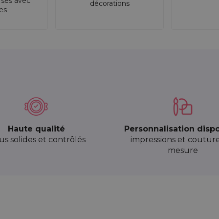
rses avec
décorations
res
Haute qualité
Personnalisation disp
sus solides et contrôlés
impressions et coutur
mesure
 40 cm - naturelle