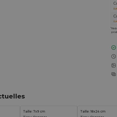
C
RA
C
RA
*
Rédu
prod
ctuelles
Taille: 7x9 cm
Taille: 18x24 cm