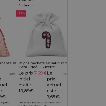
Tissu: Satin
Couleur:
-29%
organza 18
10 pcs. Sachets en satin 12 x
15cm - Noël - Sucette
Le prix
7,69
€
Le
2,69
€
10,89
€
x
initial
prix
uel
était :
actuel
 :
10,89€.
est :
9€.
7,69€.
rs jours
Prix le plus bas des 30 derniers jours
avant la réduction:
7,69
€
.