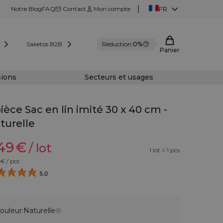
Notre Blog
FAQ
Contact
Mon compte
FR
Saketos B2B
Réduction:
0%
Panier
sions
Secteurs et usages
pièce Sac en lin imité 30 x 40 cm -
turelle
,49
€
/ lot
1 lot = 1 pcs
€ / pcs
5.0
ouleur:
Naturelle