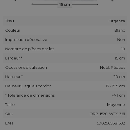
Tissu
Organza
Couleur
Blanc
Impression décorative
Non
Nombre de pièces par lot
10
Largeur *
15 cm
Occasions d’utilisation
Noël, Pâques
Hauteur *
20 cm
Hauteur jusqu’au cordon
15 - 15.5 cm
* Tolérance de dimensions
+/- 1 cm
Taille
Moyenne
SKU
ORB-1520-WTX-361
EAN
5902565681692