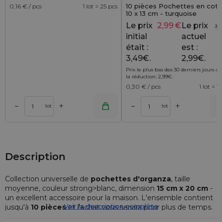
10 pièces Pochettes en cot
0,16
€ / pcs
1 lot = 25 pcs
10 x 13 cm - turquoise
Le prix
2,99
€
Le prix
3,
initial
actuel
était :
est :
3,49€.
2,99€.
Prix le plus bas des 30 derniers jours a
la réduction:
2,99
€
.
0,30
€ / pcs
1 lot = 1
+
+
–
–
r
Ajouter au panier
Ajouter au pa
lot
lot
Description
Collection universelle de
pochettes d'organza
, taille
moyenne, couleur strong>blanc, dimension
15 cm x 20 cm
-
un excellent accessoire pour la maison. L'ensemble contient
Voir la description complète
jusqu'à
10 pièces
et l'achat vous servira pour plus de temps.
Les
sachets d'organza
sont idéals pour emballer des