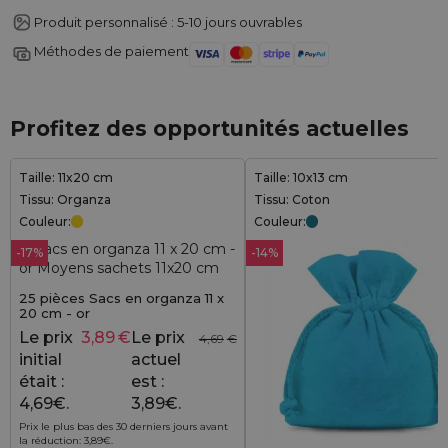
Produit personnalisé : 5-10 jours ouvrables
Méthodes de paiement
Profitez des opportunités actuelles
Taille: 11x20 cm
Taille: 10x13 cm
Tissu: Organza
Tissu: Coton
Couleur:
Couleur:
-17%
-14%
25 pièces Sacs en organza 11 x
20 cm - or
Le prix
3,89
€
Le prix
4,69
€
initial
actuel
était :
est :
4,69€.
3,89€.
Prix le plus bas des 30 derniers jours avant
la réduction:
3,89
€
.