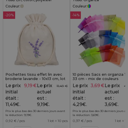
Couleur:
Couleur:
-20%
-14%
Pochettes tissu effet lin avec
10 pièces Sacs en organza 15
broderie lavande - 10x13 cm, lot
33 cm - mix de couleurs
de 10 - charme naturel à la
Le prix
9,19
€
Le prix
Le prix
3,69
€
Le prix
11,49
€
4,
provençale
initial
actuel
initial
actuel
était :
est :
était :
est :
11,49€.
9,19€.
4,29€.
3,69€.
Prix le plus bas des 30 derniers jours avant
Prix le plus bas des 30 derniers jours a
la réduction:
9,19
€
.
la réduction:
3,69
€
.
0,92
€ / pcs
1 lot = 10 pcs
0,37
€ / pcs
1 lot = 1