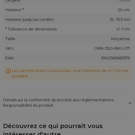
Hauteur *
20 cm
Hauteur jusqu’au cordon
15 - 15.5 cm
* Tolérance de dimensions
+/- 1 cm
Taille
Moyenne
SKU
ORB-1520-BKX-271
EAN
5902565681579
Les sachets étant cousus main, une tolérance de +/- 1 cm est
possible.
Détails sur la conformité du produit aux réglementations :
Responsabilité du produit
Découvrez ce qui pourrait vous
intéresser d'autre