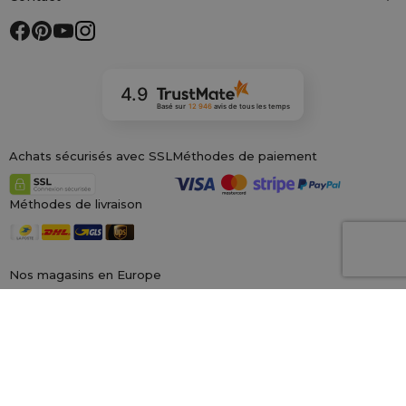
4.9
Basé sur
12 946
avis
de tous les temps
Achats sécurisés avec SSL
Méthodes de paiement
Méthodes de livraison
Nos magasins en Europe
saketos.fr
Nous sommes le plus grand magasin en ligne de sacs en matériaux,