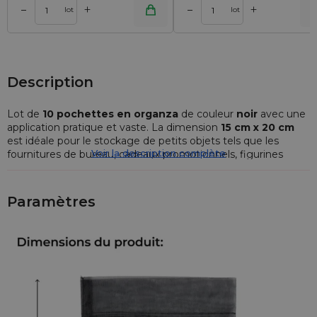
+
+
–
–
r
Ajouter au panier
Ajouter au pa
lot
lot
Description
Lot de
10
pochettes en organza
de couleur
noir
avec une
application pratique et vaste. La dimension
15 cm x 20 cm
est idéale pour le stockage de petits objets tels que les
Voir la description complète
fournitures de bureau, cadeaux promotionnels, figurines
commémoratives, etc.
Le style universel de l'organza s'adapte à pratiquement tout
Paramètres
objet. La
pochette organza
est un produit très pratique qui
est utilisé non seulement comme un objet pour garder
divers bibelots, mais il peut aussi devenir un emballage pour
les fragrances agréables comme les perles de parfums ou de
pétales de fleurs aromatiques. Elle est idéale pour emballer
un petit cadeau, appareil électronique ou des bijoux.