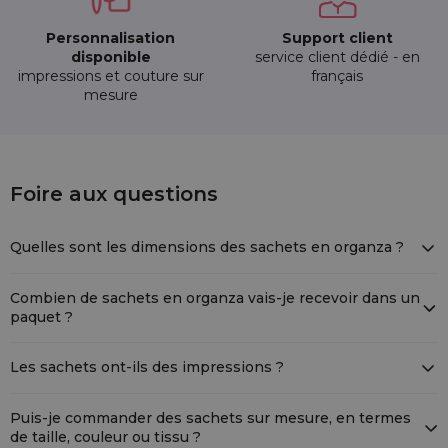
Personnalisation
Support client
disponible
service client dédié - en
impressions et couture sur
français
mesure
10 pièces Sacs en organza 15 x 20 cm - no
Foire aux questions
ORB-1520-BKX-271
Quelles sont les dimensions des sachets en organza ?
Les dimensions des sachets en organza sont de 15 cm x 20 cm.
Veuillez noter que chaque sachet est fabriqué à la main, ce qui
Combien de sachets en organza vais-je recevoir dans un
peut entraîner une variation de taille de +/- 1 cm.
paquet ?
Un paquet contient 10 sachets en organza.
Les sachets ont-ils des impressions ?
Les sachets sont unis et ne comportent aucune impression.
Puis-je commander des sachets sur mesure, en termes
de taille, couleur ou tissu ?