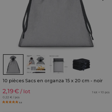
10 pièces Sacs en organza 15 x 20 cm - noir
2,19
€
/ lot
1 lot = 10 pcs
0,22
€ / pcs
5.0