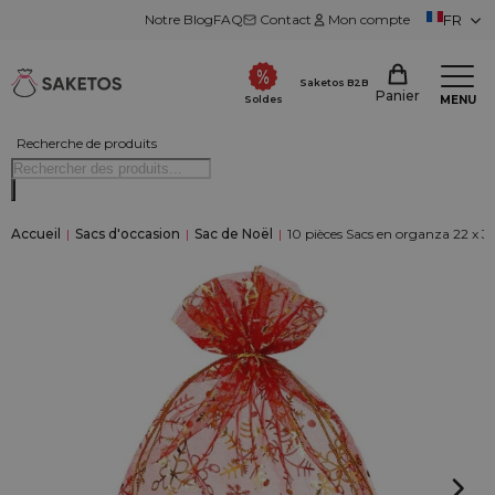
Notre Blog
FAQ
Contact
Mon compte
FR
Saketos B2B
Panier
MENU
Soldes
Recherche de produits
Accueil
|
Sacs d'occasion
|
Sac de Noël
|
10 pièces Sacs en organza 22 x 3