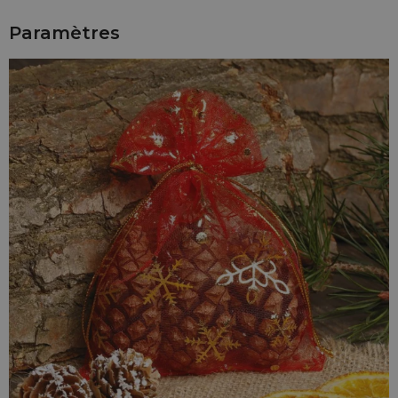
Les motifs de Noël nous invitent à mettre de belles choses
dans l'emballage et donneront envie au receveur d'ouvrir le
Paramètres
cadeau avec plaisir. Les sacs de Noël promettent beaucoup
de cadeaux chauds - peut-être le téléphone de vos rêves ou
un parfum préféré? Ou peut-être ces chaussures de sport
que vous rêvez d'avoir depuis des mois? Quoi que cela soit
bien sûr, vous prendrez beaucoup de plaisir - C'est ça la
magie des fêtes!