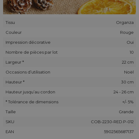
Tissu
Organza
Couleur
Rouge
Impression décorative
Oui
Nombre de pièces par lot
10
Largeur *
22 cm
Occasions d’utilisation
Noël
Hauteur *
30 cm
Hauteur jusqu’au cordon
24 - 26 cm
* Tolérance de dimensions
+/- 5%
Taille
Grande
SKU
COB-2230-RED.P-012
EAN
5902565687137