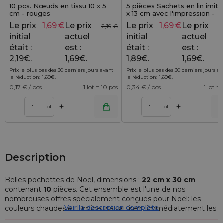
10 pcs. Nœuds en tissu 10 x 5
5 pièces Sachets en lin imité
cm - rouges
x 13 cm avec l'impression -
naturel / fleurs roses
Le prix
1,69
€
Le prix
Le prix
1,69
€
Le prix
2,19
€
1
initial
actuel
initial
actuel
était :
est :
était :
est :
2,19€.
1,69€.
1,89€.
1,69€.
Prix le plus bas des 30 derniers jours avant
Prix le plus bas des 30 derniers jours a
la réduction:
1,69
€
.
la réduction:
1,69
€
.
0,17
€ / pcs
1 lot = 10 pcs
0,34
€ / pcs
1 lot =
+
+
–
–
r
Ajouter au panier
Ajouter au pa
lot
lot
Description
Belles pochettes de Noël, dimensions :
22 cm x 30 cm
contenant
10
pièces. Cet ensemble est l'une de nos
nombreuses offres spécialement conçues pour Noël: les
Voir la description complète
couleurs chaudes et lumineuses attirent immédiatement les
yeux, évoquent la chaleur, l'amour et la bonne atmosphère.