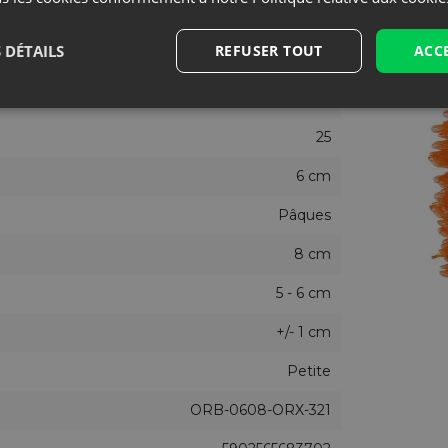
Organza
 DÉTAILS
REFUSER TOUT
ACC
Orange
Non
25
6 cm
Pâques
8 cm
5 - 6 cm
+/- 1 cm
Petite
ORB-0608-ORX-321