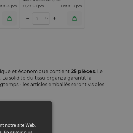
lot = 25 pcs
0,28
€ / pcs
1 lot = 10 pcs
+
–
lot
tique et économique contient
25 pièces
. Le
a solidité du tissu organza garantit la
emps - les articles emballés seront visibles
s aussi une source d'odeurs agréables - vous
hoses!
ant notre site Web,
s.
En savoir plus