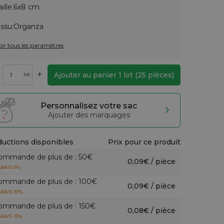
aille:
6x8 cm
issu:
Organza
oir tous les paramètres
+
Ajouter au panier
1
lot
(
25
pièces)
lot
Personnalisez votre sac
Ajouter des marquages
uctions disponibles
Prix pour ce produit
ommande de plus de : 50€
0,09€ / pièce
BAIS 5%
ommande de plus de : 100€
0,09€ / pièce
BAIS 10%
ommande de plus de : 150€
0,08€ / pièce
BAIS 15%