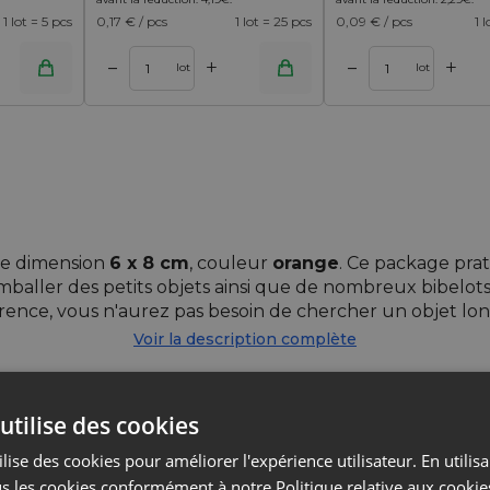
1 lot = 5 pcs
0,17
€ / pcs
1 lot = 25 pcs
0,09
€ / pcs
1 
+
+
–
–
panier
Ajouter au panier
lot
lot
de dimension
6 x 8 cm
, couleur
orange
. Ce package pra
aller des petits objets ainsi que de nombreux bibelots. L
ence, vous n'aurez pas besoin de chercher un objet longt
Voir la description complète
: ils sont excellents pour la garde de petits objets, mai
s, des perles de parfums ainsi que beaucoup d'autres c
utilise des cookies
lise des cookies pour améliorer l'expérience utilisateur. En utilis
s les cookies conformément à notre Politique relative aux cookie