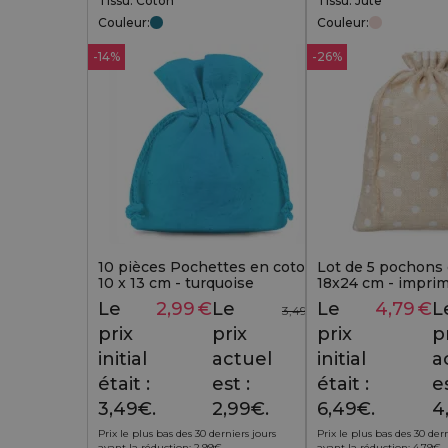
Tissu: Coton
Tissu: Jute
Couleur:
Couleur:
-14%
-26%
10 pièces Pochettes en coton
Lot de 5 pochons 
10 x 13 cm - turquoise
18x24 cm - imprim
blancs et finition
Le
2,99
€
Le
Le
4,79
€
L
3,49
€
prix
prix
prix
p
initial
actuel
initial
a
était :
est :
était :
es
3,49€.
2,99€.
6,49€.
4
Prix le plus bas des 30 derniers jours
Prix le plus bas des 30 der
avant la réduction:
2,99
€
.
avant la réduction:
4,79
€
.