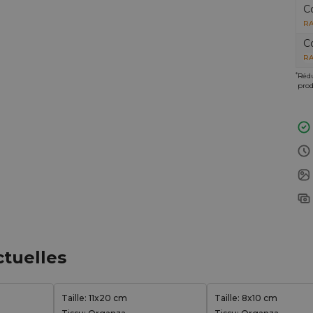
C
RA
C
RA
*
Rédu
prod
ctuelles
Taille: 11x20 cm
Taille: 8x10 cm