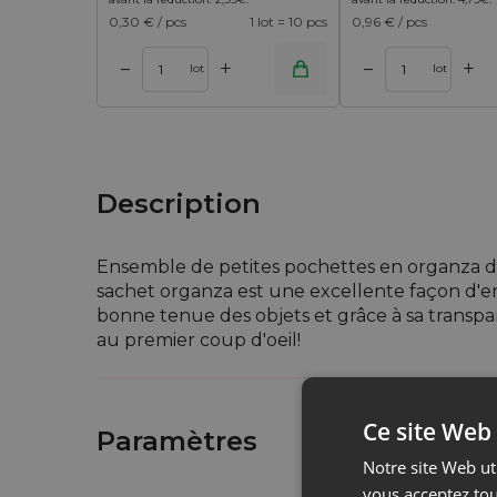
0,30
€ / pcs
1 lot = 10 pcs
0,96
€ / pcs
+
+
–
–
 panier
Ajouter au panier
Ajouter au 
lot
lot
Description
Ensemble de petites pochettes en organza 
sachet organza est une excellente façon d'emb
bonne tenue des objets et grâce à sa transpar
au premier coup d'oeil!
Ces sachets en organza sont multifonctionnels
pouvez garder par exemple des fleurs séchée
Ce site Web 
Paramètres
Notre site Web uti
vous acceptez tou