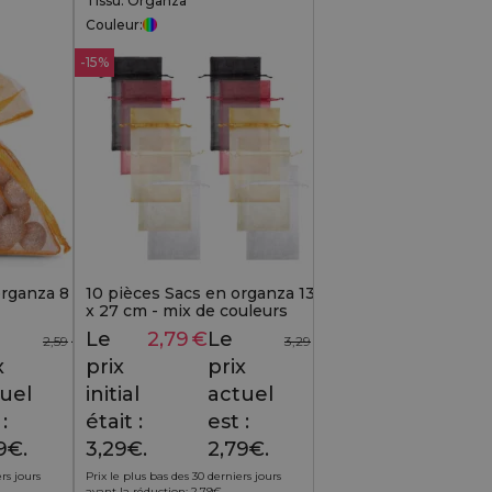
Tissu: Organza
Couleur:
-15%
organza 8 x
10 pièces Sacs en organza 13
x 27 cm - mix de couleurs
Le
2,79
€
Le
2,59
€
3,29
€
x
prix
prix
uel
initial
actuel
:
était :
est :
9€.
3,29€.
2,79€.
rs jours
Prix le plus bas des 30 derniers jours
avant la réduction:
2,79
€
.