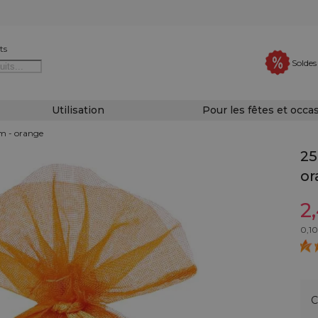
ts
Soldes
Utilisation
Pour les fêtes et occa
cm - orange
25
or
2
0,10
C