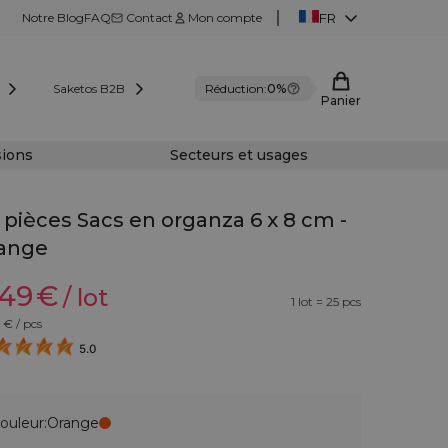
Notre Blog
FAQ
Contact
Mon compte
FR
Saketos B2B
Réduction:
0%
Panier
sions
Secteurs et usages
 pièces Sacs en organza 6 x 8 cm -
ange
,49
€
/ lot
1 lot = 25 pcs
€ / pcs
5.0
ouleur:
Orange