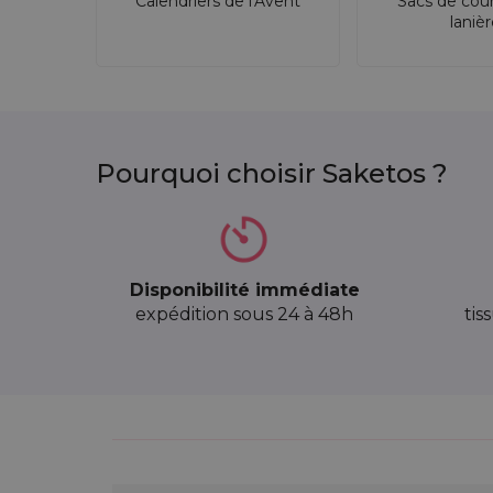
Calendriers de l'Avent
Sacs de cou
laniè
Pourquoi choisir Saketos ?
Disponibilité immédiate
expédition sous 24 à 48h
tis