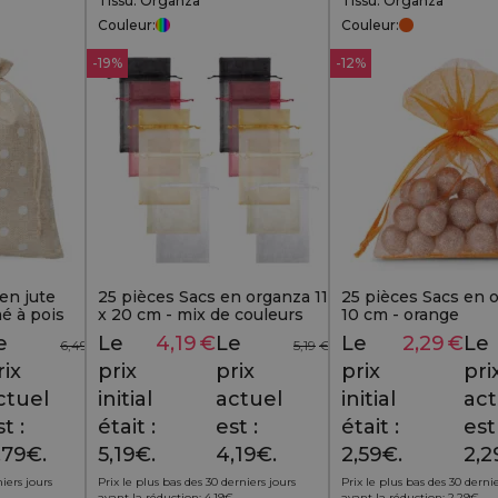
Tissu: Organza
Tissu: Organza
Couleur:
Couleur:
-19%
-12%
en jute
25 pièces Sacs en organza 11
25 pièces Sacs en 
é à pois
x 20 cm - mix de couleurs
10 cm - orange
 décorative
e
Le
4,19
€
Le
Le
2,29
€
Le
6,49
€
5,19
€
rix
prix
prix
prix
pri
ctuel
initial
actuel
initial
act
t :
était :
est :
était :
est 
,79€.
5,19€.
4,19€.
2,59€.
2,2
niers jours
Prix le plus bas des 30 derniers jours
Prix le plus bas des 30 dernie
avant la réduction:
4,19
€
.
avant la réduction:
2,29
€
.