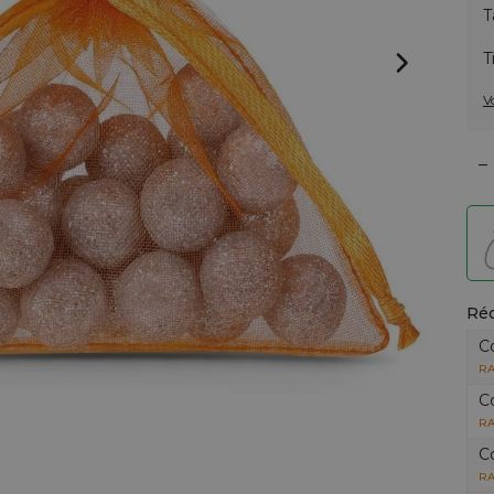
T
T
V
–
Réd
C
RA
C
RA
C
RA