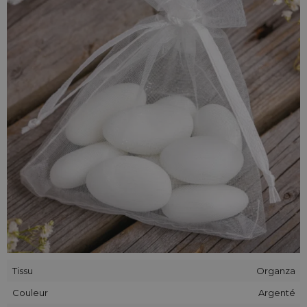
Cet ensemble est le choix parfait si vous cherchez un moyen
de conserver une grande quantité de petites choses
comme, par exemple, les pièces de monnaie ou boutons -
les sachets organza de dimensions
7 x 9 cm
sont idéals pour
cela et en mettant des arômes agréables comme la lavande,
vous créez des sacs originaux parfumés ou des sachets
parfumés pour placard.
Tissu
Organza
Couleur
Argenté