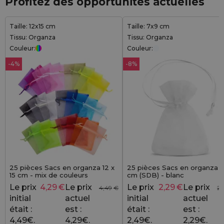
Profitez des opportunités actuelles
Taille: 12x15 cm
Taille: 7x9 cm
Tissu: Organza
Tissu: Organza
Couleur:
Couleur:
-4%
-8%
25 pièces Sacs en organza 12 x
25 pièces Sacs en organza 7
15 cm - mix de couleurs
cm (SDB) - blanc
Le prix
4,29
€
Le prix
Le prix
2,29
€
Le prix
4,49
€
2,
initial
actuel
initial
actuel
était :
est :
était :
est :
4,49€.
4,29€.
2,49€.
2,29€.