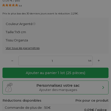
0,09
€ / pcs
5.0
Prix le plus bas des 30 derniers jours avant la réduction:
2,29
€
.
Couleur:
Argenté
Taille:
7x9 cm
Tissu:
Organza
Voir tous les paramètres
+
–
lot
Ajouter au panier
1
lot
(
25
pièces)
Personnalisez votre sac
Ajouter des marquages
Réductions disponibles
Prix pour ce produit
Commande de plus de : 50€
0,09€ / pièce