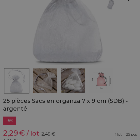
25 pièces Sacs en organza 7 x 9 cm (SDB) -
argenté
-8%
2,29
€
/ lot
2,49
€
1 lot = 25 pcs