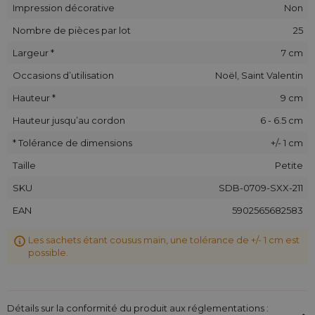
Impression décorative
Non
Nombre de pièces par lot
25
Largeur *
7 cm
Occasions d’utilisation
Noël, Saint Valentin
Hauteur *
9 cm
Hauteur jusqu’au cordon
6 - 6.5 cm
* Tolérance de dimensions
+/- 1 cm
Taille
Petite
SKU
SDB-0709-SXX-211
EAN
5902565682583
Les sachets étant cousus main, une tolérance de +/- 1 cm est
possible.
Détails sur la conformité du produit aux réglementations :