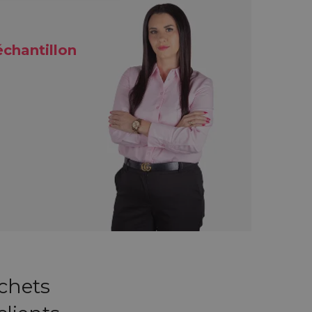
chantillon
chets