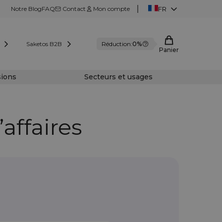
Notre Blog
FAQ
Contact
Mon compte
FR
Saketos B2B
Réduction:
0%
Panier
sions
Secteurs et usages
affaires