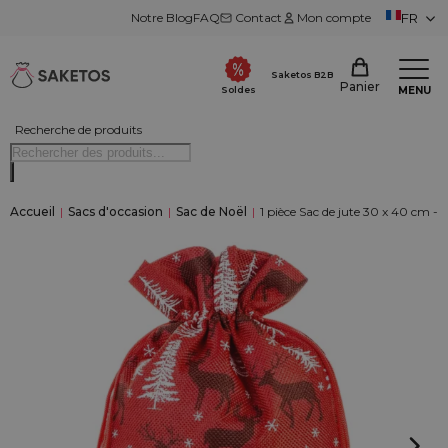
Notre Blog
FAQ
Contact
Mon compte
FR
Saketos B2B
Panier
MENU
Soldes
Recherche de produits
Accueil
|
Sacs d'occasion
|
Sac de Noël
|
1 pièce Sac de jute 30 x 40 cm - 