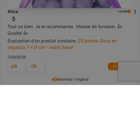
Alice
vérifié
5
Tout va bien. Je le recommande. Vitesse de livraison. 👍
Qualité 👍
Évaluation d’un produit similaire:
25 pièces Sacs en
organza 7 x 9 cm - violet foncé
7/29/2026
0
0
voir le produit
Montrez l'original
aperçu