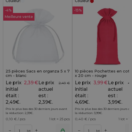
Couleur:
Couleur:
-4%
-15%
Meilleure vente
25 pièces Sacs en organza 5 x 7
10 pièces Pochettes en coto
cm - blanc
x 20 cm - rouge
Le prix
2,39
€
Le prix
Le prix
3,99
€
Le prix
2,49
€
4,
initial
actuel
initial
actuel
était :
est :
était :
est :
2,49€.
2,39€.
4,69€.
3,99€.
Prix le plus bas des 30 derniers jours avant
Prix le plus bas des 30 derniers jours a
la réduction:
2,39
€
.
la réduction:
3,99
€
.
0,10
€ / pcs
1 lot = 25 pcs
0,40
€ / pcs
1 lot = 1
+
+
–
–
r
Ajouter au panier
Ajouter au pa
lot
lot