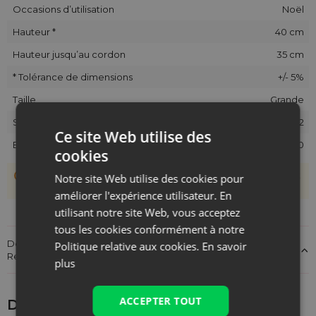
Occasions d’utilisation
Noël
Hauteur *
40 cm
Hauteur jusqu’au cordon
35 cm
* Tolérance de dimensions
+/- 5%
Taille
Grande
SKU
P.JUT-3040-RED.D1-172
Ce site Web utilise des
EAN
5903003407140
cookies
Les sachets étant cousus main, une tolérance de +/- 1 cm est
Notre site Web utilise des cookies pour
possible.
améliorer l'expérience utilisateur. En
utilisant notre site Web, vous acceptez
tous les cookies conformément à notre
Détails sur la conformité du produit aux réglementations :
Politique relative aux cookies.
En savoir
Responsabilité du produit
plus
ACCEPTER TOUT
Découvrez ce qui pourrait vous