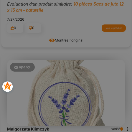
Évaluation d’un produit similaire:
10 pièces Sacs de jute 12
x 15 cm - naturelle
7/27/2026
0
0
voir le produit
Montrez l'original
aperçu
Małgorzata Klimczyk
vérifié