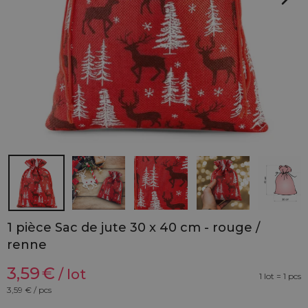
1 pièce Sac de jute 30 x 40 cm - rouge /
renne
3,59
€
/ lot
1 lot = 1 pcs
3,59
€ / pcs