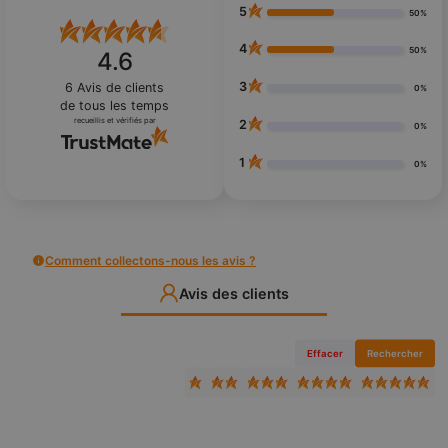
5
50%
4
50%
4.6
3
6
Avis de clients
0%
de tous les temps
recueillis et vérifiés par
2
0%
1
0%
Comment collectons-nous les avis ?
Avis des clients
Effacer
Rechercher