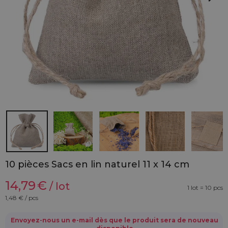
10 pièces Sacs en lin naturel 11 x 14 cm
14,79
€
/ lot
1 lot = 10 pcs
1,48
€ / pcs
Envoyez-nous un e-mail dès que le produit sera de nouveau