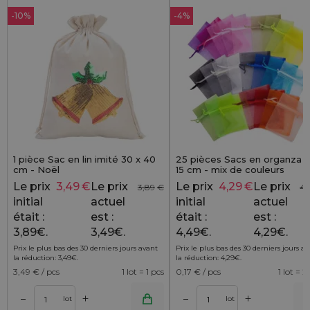
-10%
-4%
1 pièce Sac en lin imité 30 x 40
25 pièces Sacs en organza 1
cm - Noël
15 cm - mix de couleurs
Le prix
3,49
€
Le prix
Le prix
4,29
€
Le prix
3,89
€
4,
initial
actuel
initial
actuel
était :
est :
était :
est :
3,89€.
3,49€.
4,49€.
4,29€.
Prix le plus bas des 30 derniers jours avant
Prix le plus bas des 30 derniers jours a
la réduction:
3,49
€
.
la réduction:
4,29
€
.
3,49
€ / pcs
1 lot = 1 pcs
0,17
€ / pcs
1 lot = 2
+
+
–
–
r
Ajouter au panier
Ajouter au pa
lot
lot