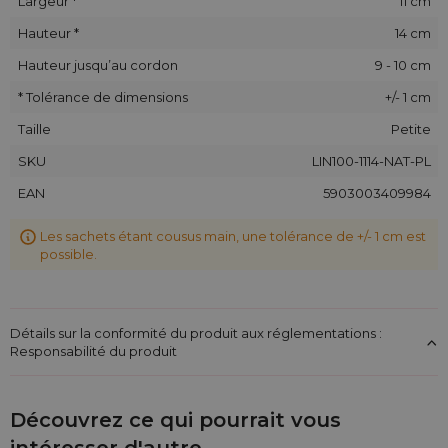
Largeur *
11 cm
comme sac pour des gadgets publicitaires. Commandez dès
maintenant des
sacs en lin avec votre logo
et utilisez-les
Hauteur *
14 cm
lors de foires commerciales, de formations et de divers
Hauteur jusqu’au cordon
9 - 10 cm
événements !
* Tolérance de dimensions
+/- 1 cm
Taille
Petite
SKU
LIN100-1114-NAT-PL
EAN
5903003409984
Les sachets étant cousus main, une tolérance de +/- 1 cm est
possible.
Détails sur la conformité du produit aux réglementations :
Responsabilité du produit
Découvrez ce qui pourrait vous
intéresser d'autre