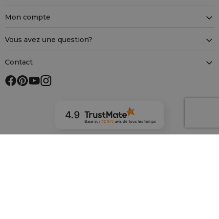
Mon compte
Vous avez une question?
Contact
4.9
Basé sur
12 975
avis
de tous les temps
Achats sécurisés avec SSL
Méthodes de paiement
Méthodes de livraison
Nos magasins en Europe