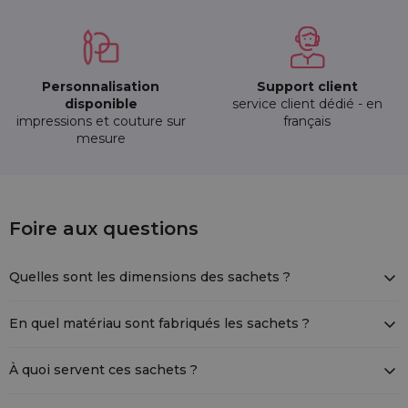
Personnalisation
Support client
disponible
service client dédié - en
impressions et couture sur
français
mesure
5 pièces Sachets en lin imité 15 x 20 cm -
Foire aux questions
LIN-1520-NAT-172
Quelles sont les dimensions des sachets ?
Les sachets mesurent 15 cm de largeur sur 20 cm de hauteur, avec
un cordon de serrage situé à 15 cm de hauteur.
En quel matériau sont fabriqués les sachets ?
Ils sont fabriqués dans un tissu en coton et polyester qui imite le lin
naturel, ce qui les rend résistants et durables.
À quoi servent ces sachets ?
Ils sont parfaits pour stocker des bijoux, des cadeaux, des
cosmétiques, mais aussi pour l’emballage de présents ou comme