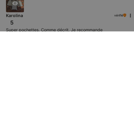
Karolina
vérifié
5
Super pochettes. Comme décrit. Je recommande
4/26/2026
0
0
Montrez l'original
Sławomir
vérifié
5
Élégance et modernité s’entremêlent, créant un design unique.
8/7/2026
0
0
Montrez l'original