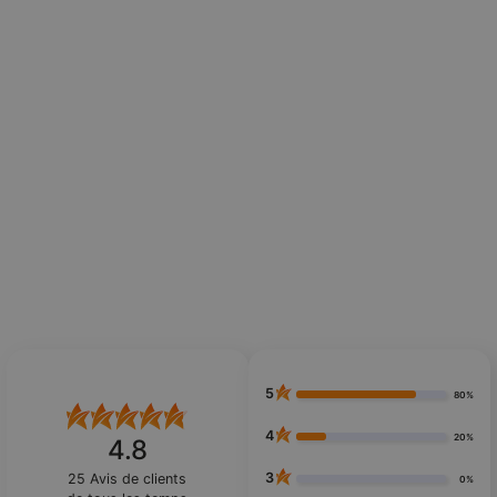
5
80%
4
20%
4.8
3
25
Avis de clients
0%