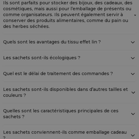
Ils sont parfaits pour stocker des bijoux, des cadeaux, des
organisateurs.
cosmétiques, mais aussi pour l’emballage de présents ou
comme organisateurs. Ils peuvent également servir à
conserver des produits alimentaires, comme du pain ou
des herbes séchées.
Oui, nous proposons la personnalisation des sachets avec, par
exemple, le logo de votre entreprise – idéal pour les objets
Quels sont les avantages du tissu effet lin ?
promotionnels.
Ce tissu est résistant, infroissable et respirant, ce qui protège les
objets à l’intérieur. Il offre aussi une esthétique naturelle et
Les sachets sont-ils écologiques ?
élégante.
Ces sachets ne sont pas écologiques au sens strict du terme, mais
grâce à leur durabilité et leur réutilisabilité, ils constituent une
Quel est le délai de traitement des commandes ?
excellente alternative aux emballages jetables.
Les commandes sont généralement traitées dans un délai de 24
heures, pour une livraison rapide.
Les sachets sont-ils disponibles dans d’autres tailles et
couleurs ?
Oui, nous proposons une large gamme de tailles et de couleurs.
N’hésitez pas à nous contacter pour trouver la solution adaptée à
Quelles sont les caractéristiques principales de ces
vos besoins.
sachets ?
Ils sont dotés d’un système de fermeture rapide avec cordon
double en coton, pour une utilisation pratique et une belle finition.
Les sachets conviennent-ils comme emballage cadeau
?