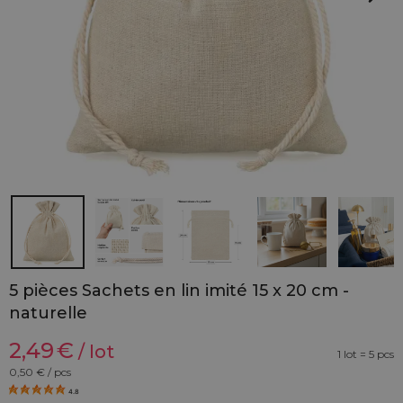
5 pièces Sachets en lin imité 15 x 20 cm -
naturelle
2,49
€
/ lot
1 lot = 5 pcs
0,50
€ / pcs
4.8