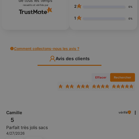
de tous les temps
recueillis et vérifiés par
2
0%
1
0%
Comment collectons-nous les avis ?
Avis des clients
Effacer
Rechercher
Camille
vérifié
5
Parfait très jolis sacs
4/27/2026