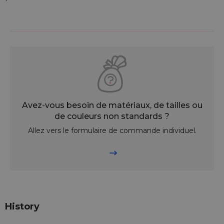
Absolument ! Grâce à leur aspect naturel et raffiné, ils sont idéaux
pour emballer des cadeaux et leur donner un charme unique.
Avez-vous besoin de matériaux, de tailles ou
de couleurs non standards ?
Allez vers le formulaire de commande individuel.
History