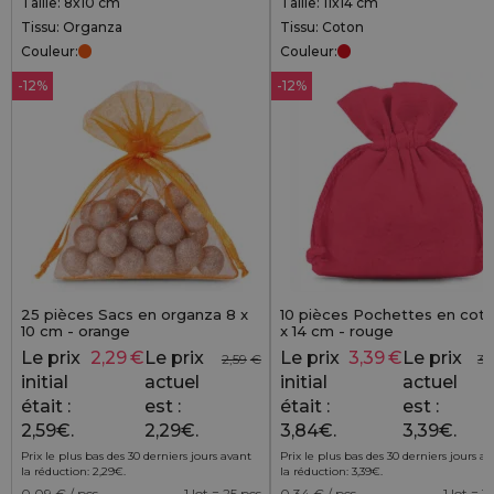
Taille: 8x10 cm
Taille: 11x14 cm
Tissu: Organza
Tissu: Coton
Couleur:
Couleur:
-12%
-12%
25 pièces Sacs en organza 8 x
10 pièces Pochettes en coto
10 cm - orange
x 14 cm - rouge
Le prix
2,29
€
Le prix
Le prix
3,39
€
Le prix
2,59
€
3,
initial
actuel
initial
actuel
était :
est :
était :
est :
2,59€.
2,29€.
3,84€.
3,39€.
Prix le plus bas des 30 derniers jours avant
Prix le plus bas des 30 derniers jours a
la réduction:
2,29
€
.
la réduction:
3,39
€
.
0,09
€ / pcs
1 lot = 25 pcs
0,34
€ / pcs
1 lot = 1