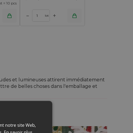
lot = 10 pcs
+
–
lot
audes et lumineuses attirent immédiatement
ttre de belles choses dans l'emballage et
u un parfum préféré? Ou peut-être ces
z beaucoup de plaisir - C'est ça la magie des
ant notre site Web,
s.
En savoir plus