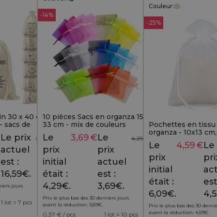
Couleur:
-14%
-25%
lin 30 x 40 cm
10 pièces Sacs en organza 15 x
- sacs de
33 cm - mix de couleurs
Pochettes en tissu e
tres
organza - 10x13 cm, 
€
Le prix
Le
3,69
€
Le
20,49
€
4,29
€
simplicité élégante
Le
4,59
€
Le
petits cadeaux
actuel
prix
prix
prix
pri
est :
initial
actuel
initial
ac
16,59€.
était :
est :
était :
est
4,29€.
3,69€.
niers jours
6,09€.
4,
Prix le plus bas des 30 derniers jours
1 lot = 7 pcs
avant la réduction:
3,69
€
.
Prix le plus bas des 30 dernie
avant la réduction:
4,59
€
.
0,37
€ / pcs
1 lot = 10 pcs