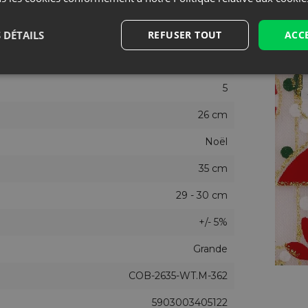
Organza
Blanc
 DÉTAILS
REFUSER TOUT
ACC
Oui
5
26 cm
Noël
35 cm
29 - 30 cm
+/- 5%
Grande
COB-2635-WT.M-362
5903003405122