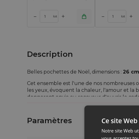
+
+
–
–
 panier
Ajouter au panier
Ajouter au 
lot
lot
Description
Belles pochettes de Noël, dimensions :
26 cm
Cet ensemble est l'une de nos nombreuses o
les yeux, évoquent la chaleur, l'amour et la
donneront envie au receveur d'ouvrir le cadea
Les sacs de Noël promettent beaucoup de ca
chaussures de sport que vous rêvez d'avoir de
Paramètres
Ce site Web 
fêtes!
Notre site Web uti
vous acceptez tou