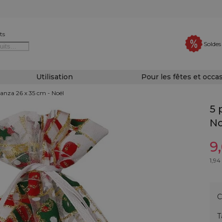
ts
Soldes
Utilisation
Pour les fêtes et occa
ganza 26 x 35 cm - Noël
5 
No
9
1,94
C
T