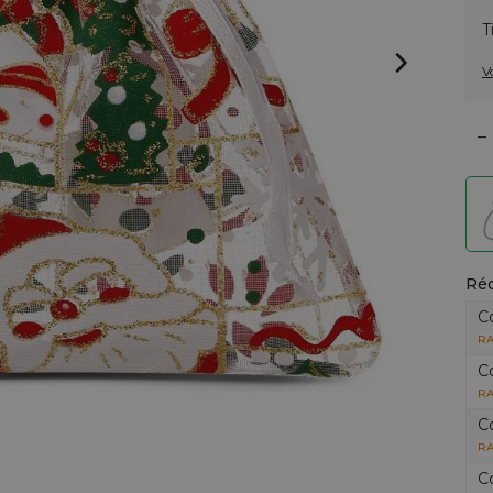
T
V
–
Réd
C
RA
C
RA
C
RA
C