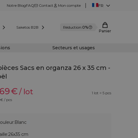
Notre Blog
FAQ
Contact
Mon compte
FR
Saketos B2B
Réduction:
0%
Panier
sions
Secteurs et usages
pièces Sacs en organza 26 x 35 cm -
ël
,69
€
/ lot
1 lot = 5 pcs
€ / pcs
ouleur:
Blanc
aille:
26x35 cm