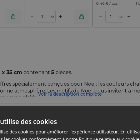
0,46
€ / pcs
1 
+
+
–
–
panier
Ajouter au panier
lot
lot
 x 35 cm
contenant
5
pièces.
ffres spécialement conçues pour Noël: les couleurs ch
 bonne atmosphère. Les motifs de Noël nous invitent à me
Voir la description complète
u avec plaisir.
deaux chauds - peut-être le téléphone de vos rêves o
puis des mois? Quoi que cela soit bien sûr, vous prendre
utilise des cookies
lise des cookies pour améliorer l'expérience utilisateur. En utilis
s les cookies conformément à notre Politique relative aux cookie