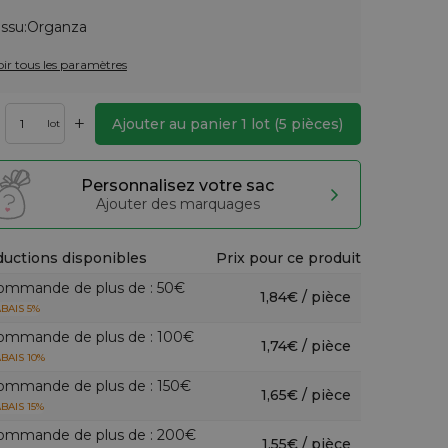
issu:
Organza
oir tous les paramètres
+
Ajouter au panier
1
lot
(
5
pièces)
lot
Personnalisez votre sac
Ajouter des marquages
uctions disponibles
Prix pour ce produit
ommande de plus de : 50€
1,84€ / pièce
BAIS 5%
ommande de plus de : 100€
1,74€ / pièce
BAIS 10%
ommande de plus de : 150€
1,65€ / pièce
BAIS 15%
ommande de plus de : 200€
1,55€ / pièce