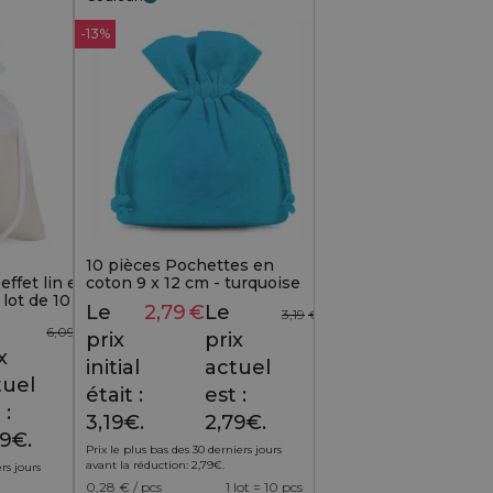
-13%
10 pièces Pochettes en
ffet lin et
coton 9 x 12 cm - turquoise
lot de 10 -
Le
2,79
€
Le
3,19
€
 pour vos
6,09
€
prix
prix
x
initial
actuel
tuel
était :
est :
 :
3,19€.
2,79€.
59€.
Prix le plus bas des 30 derniers jours
avant la réduction:
2,79
€
.
rs jours
0,28
€ / pcs
1 lot = 10 pcs