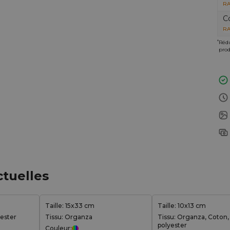
RA
C
RA
*
Rédu
prod
ctuelles
Taille: 15x33 cm
Taille: 10x13 cm
yester
Tissu: Organza
Tissu: Organza, Coton,
polyester
Couleur: