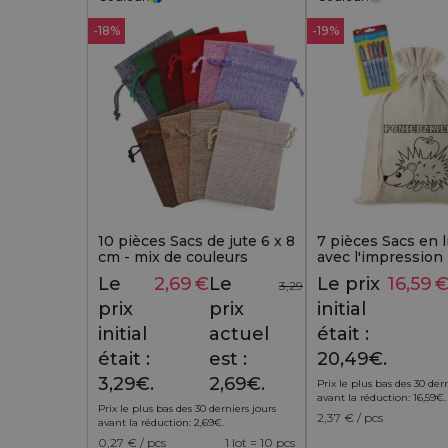
-18%
-19%
10 pièces Sacs de jute 6 x 8
7 pièces Sacs en 
cm - mix de couleurs
avec l'impression 
coloriage avec feu
Le
2,69
€
Le
Le prix
16,59
3,29
€
prix
prix
initial
initial
actuel
était :
était :
est :
20,49€.
3,29€.
2,69€.
Prix le plus bas des 30 der
avant la réduction:
16,59
€
.
Prix le plus bas des 30 derniers jours
2,37
€ / pcs
avant la réduction:
2,69
€
.
0,27
€ / pcs
1 lot = 10 pcs