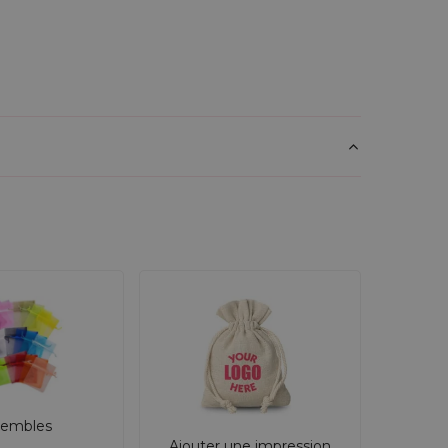
embles
Ajouter une impression