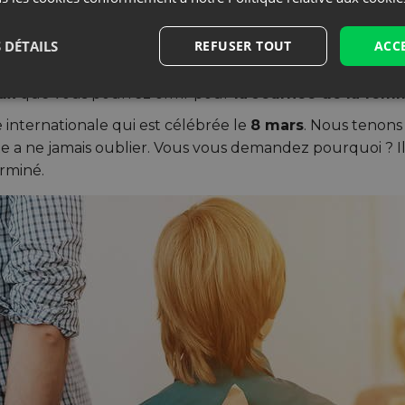
 DÉTAILS
REFUSER TOUT
ACC
r votre chérie, votre maman, votre grand-mere ou vos co
ux
que vous pourrez offrir pour
la Journée de la fem
 internationale qui est célébrée le
8 mars
. Nous tenons
te a ne jamais oublier. Vous vous demandez pourquoi ? Il 
erminé.