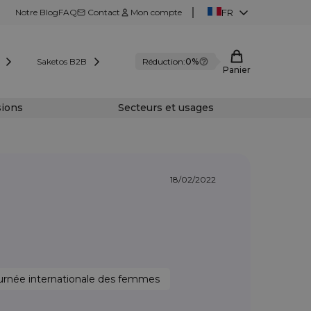
Notre Blog
FAQ
Contact
Mon compte
FR
Saketos B2B
Réduction:
0%
Panier
sions
Secteurs et usages
18/02/2022
Journée internationale des femmes