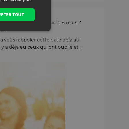
EPTER TOUT
llegues de travail pour le 8 mars ?
me
!
 a vous rappeler cette date déja au
y a déja eu ceux qui ont oublié et...