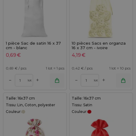
1 pièce Sac de satin 16 x 37
10 pièces Sacs en organza
cm - blanc
16 x 37 cm - ivoire
0,69
€
4,19
€
0,69
€ / pcs
1 lot = 1 pcs
0,42
€ / pcs
1 lot = 10 pcs
+
+
–
–
lot
lot
Taille: 16x37 cm
Taille: 16x37 cm
Tissu: Lin, Coton, polyester
Tissu: Satin
Couleur:
Couleur: