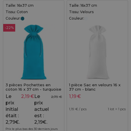
Taille: 16x37 cm
Taille: 16x37 cm
Tissu: Coton
Tissu: Velours
Couleur:
Couleur:
-22%
3 pièces Pochettes en
1 pièce Sac en velours 16 x
coton 16 x 37 cm - turquoise
37 cm - blanc
Le
2,19
€
Le
1,19
€
2,79
€
prix
prix
initial
actuel
1,19
€ / pcs
1 lot = 1 pcs
était :
est :
2,79€.
2,19€.
Prix le plus bas des 30 derniers jours