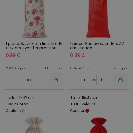
1 pièce Sachet en lin imité 16
1 pièce Sac de satin 16 x 37
x 37 cm avec l'impression -
cm - rouge
naturelle / roses
0,99
€
0,69
€
0,99
€ / pcs
1 lot = 1 pcs
0,69
€ / pcs
1 lot = 1 pcs
+
+
–
–
lot
lot
Taille: 16x37 cm
Taille: 16x37 cm
Tissu: Coton
Tissu: Velours
Couleur:
Couleur: