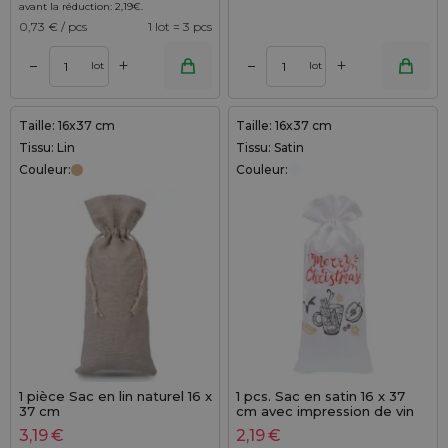
avant la réduction:
2,19
€
.
0,73
€ / pcs
1 lot = 3 pcs
+
+
–
–
lot
lot
Taille: 16x37 cm
Taille: 16x37 cm
Tissu: Lin
Tissu: Satin
Couleur:
Couleur:
1 pièce Sac en lin naturel 16 x
1 pcs. Sac en satin 16 x 37
37 cm
cm avec impression de vin
chaud
3,19
€
2,19
€