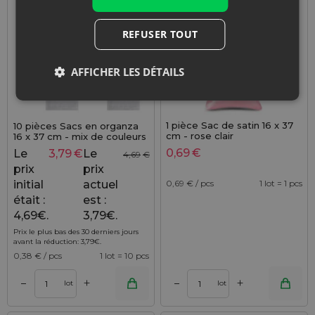
REFUSER TOUT
AFFICHER LES DÉTAILS
1 pièce Sac de satin 16 x 37
10 pièces Sacs en organza
cm - rose clair
16 x 37 cm - mix de couleurs
0,69
€
Le
3,79
€
Le
4,69
€
prix
prix
0,69
€ / pcs
1 lot = 1 pcs
initial
actuel
était :
est :
4,69€.
3,79€.
Prix le plus bas des 30 derniers jours
avant la réduction:
3,79
€
.
0,38
€ / pcs
1 lot = 10 pcs
+
+
–
–
lot
lot