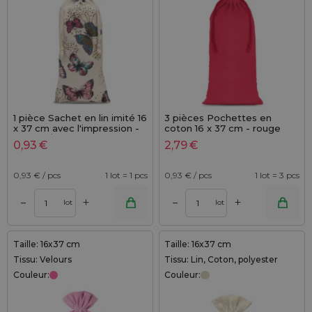
1 pièce Sachet en lin imité 16
3 pièces Pochettes en
x 37 cm avec l'impression -
coton 16 x 37 cm - rouge
naturel / papillon
0,93
€
2,79
€
0,93
€ / pcs
1 lot = 1 pcs
0,93
€ / pcs
1 lot = 3 pcs
+
+
–
–
lot
lot
Taille: 16x37 cm
Taille: 16x37 cm
Tissu: Velours
Tissu: Lin, Coton, polyester
Couleur:
Couleur: