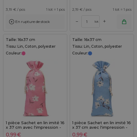
3,19
€ / pcs
1 lot = 1 pcs
2,19
€ / pcs
1 lot = 1 pcs
+
–
En rupture de stock
lot
Taille: 16x37 cm
Taille: 16x37 cm
Tissu: Lin, Coton, polyester
Tissu: Lin, Coton, polyester
Couleur:
Couleur:
1 pièce Sachet en lin imité 16
1 pièce Sachet en lin imité 16
x 37 cm avec l'impression -
x 37 cm avec l'impression -
naturel / fleurs roses
naturel / fleurs bleues
0,99
€
0,99
€