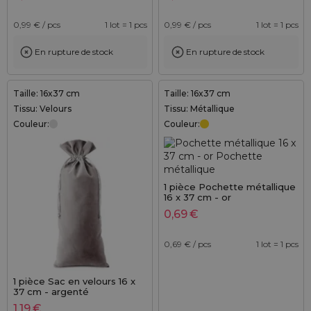
0,99
€ / pcs
1 lot = 1 pcs
0,99
€ / pcs
1 lot = 1 pcs
En rupture de stock
En rupture de stock
Taille: 16x37 cm
Taille: 16x37 cm
Tissu: Velours
Tissu: Métallique
Couleur:
Couleur:
1 pièce Pochette métallique
16 x 37 cm - or
0,69
€
0,69
€ / pcs
1 lot = 1 pcs
1 pièce Sac en velours 16 x
37 cm - argenté
1,19
€