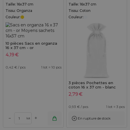
Taille: 16x37 cm
Taille: 16x37 cm
Tissu: Organza
Tissu: Coton
Couleur:
Couleur:
10 pièces Sacs en organza
16 x 37 cm - or
4,19
€
0,42
€ / pcs
1 lot = 10 pcs
3 pièces Pochettes en
coton 16 x 37 cm - blanc
2,79
€
0,93
€ / pcs
1 lot = 3 pcs
+
–
En rupture de stock
lot