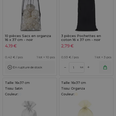
10 pièces Sacs en organza
3 pièces Pochettes en
16 x 37 cm - noir
coton 16 x 37 cm - noir
4,19
€
2,79
€
0,42
€ / pcs
1 lot = 10 pcs
0,93
€ / pcs
1 lot = 3 pcs
+
–
En rupture de stock
lot
Taille: 16x37 cm
Taille: 16x37 cm
Tissu: Satin
Tissu: Organza
Couleur:
Couleur: