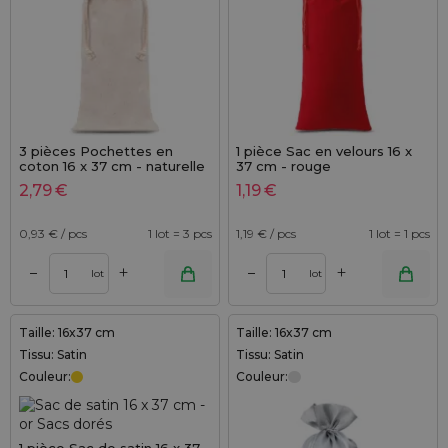
3 pièces Pochettes en
1 pièce Sac en velours 16 x
coton 16 x 37 cm - naturelle
37 cm - rouge
2,79
€
1,19
€
0,93
€ / pcs
1 lot = 3 pcs
1,19
€ / pcs
1 lot = 1 pcs
+
+
–
–
lot
lot
Taille: 16x37 cm
Taille: 16x37 cm
Tissu: Satin
Tissu: Satin
Couleur:
Couleur: