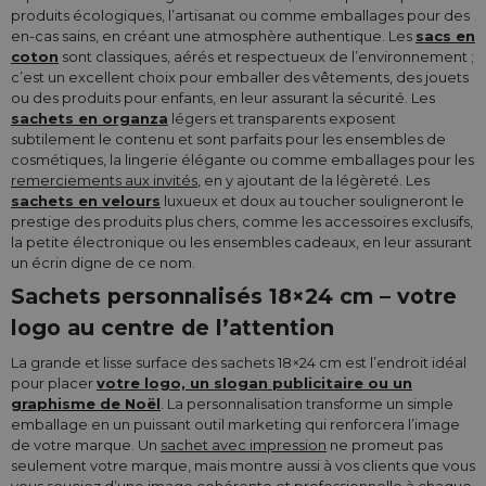
produits écologiques, l’artisanat ou comme emballages pour des
en-cas sains, en créant une atmosphère authentique. Les
sacs en
coton
sont classiques, aérés et respectueux de l’environnement ;
c’est un excellent choix pour emballer des vêtements, des jouets
ou des produits pour enfants, en leur assurant la sécurité. Les
sachets en organza
légers et transparents exposent
subtilement le contenu et sont parfaits pour les ensembles de
cosmétiques, la lingerie élégante ou comme emballages pour les
remerciements aux invités
, en y ajoutant de la légèreté. Les
sachets en velours
luxueux et doux au toucher souligneront le
prestige des produits plus chers, comme les accessoires exclusifs,
la petite électronique ou les ensembles cadeaux, en leur assurant
un écrin digne de ce nom.
Sachets personnalisés 18×24 cm – votre
logo au centre de l’attention
La grande et lisse surface des sachets 18×24 cm est l’endroit idéal
pour placer
votre logo, un slogan publicitaire ou un
graphisme de Noël
. La personnalisation transforme un simple
emballage en un puissant outil marketing qui renforcera l’image
de votre marque. Un
sachet avec impression
ne promeut pas
seulement votre marque, mais montre aussi à vos clients que vous
vous souciez d’une image cohérente et professionnelle à chaque