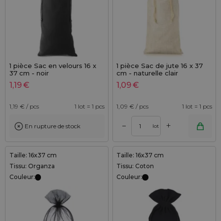
1 pièce Sac en velours 16 x
1 pièce Sac de jute 16 x 37
37 cm - noir
cm - naturelle clair
1,19
€
1,09
€
1,19
€ / pcs
1 lot = 1 pcs
1,09
€ / pcs
1 lot = 1 pcs
+
–
En rupture de stock
lot
Taille: 16x37 cm
Taille: 16x37 cm
Tissu: Organza
Tissu: Coton
Couleur:
Couleur: