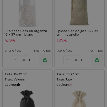
10 pièces Sacs en organza
1 pièce Sac de jute 16 x 37
16 x 37 cm - blanc
cm - naturelle
4,19
€
1,09
€
0,42
€ / pcs
1 lot = 10 pcs
1,09
€ / pcs
1 lot = 1 pcs
+
+
–
–
lot
lot
Taille: 16x37 cm
Taille: 16x37 cm
Tissu: Velours
Tissu: Jute
Couleur:
Couleur: