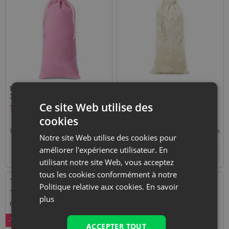
1 pièce Sac en velours 16 x
1 pièce Sachets en lin imité
37 cm - rose clair
16 x 37 cm avec l'impression
- naturelle / neige
Ce site Web utilise des
1,19
€
1,39
€
cookies
1,19
€ / pcs
1 lot = 1 pcs
1,39
€ / pcs
1 lot = 1 pcs
Notre site Web utilise des cookies pour
améliorer l'expérience utilisateur. En
+
+
–
–
lot
lot
utilisant notre site Web, vous acceptez
tous les cookies conformément à notre
Taille: 16x37 cm
Taille: 16x37 cm
Politique relative aux cookies.
En savoir
Tissu: Organza
Tissu: Satin
plus
Couleur:
Couleur:
-19%
ACCEPTER TOUT