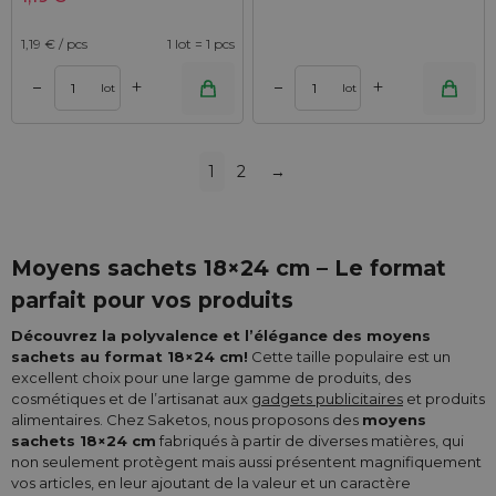
1,19
€ / pcs
1 lot = 1 pcs
+
+
–
–
lot
lot
1
2
→
Moyens sachets 18×24 cm – Le format
parfait pour vos produits
Découvrez la polyvalence et l’élégance des moyens
sachets au format 18×24 cm!
Cette taille populaire est un
excellent choix pour une large gamme de produits, des
cosmétiques et de l’artisanat aux
gadgets publicitaires
et produits
alimentaires. Chez Saketos, nous proposons des
moyens
sachets 18×24 cm
fabriqués à partir de diverses matières, qui
non seulement protègent mais aussi présentent magnifiquement
vos articles, en leur ajoutant de la valeur et un caractère