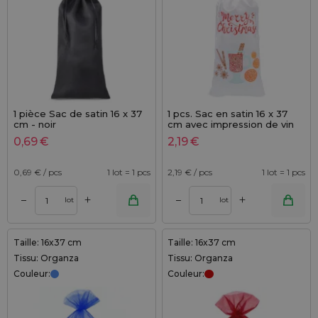
1 pièce Sac de satin 16 x 37
1 pcs. Sac en satin 16 x 37
cm - noir
cm avec impression de vin
chaud
0,69
€
2,19
€
0,69
€ / pcs
1 lot = 1 pcs
2,19
€ / pcs
1 lot = 1 pcs
+
+
–
–
lot
lot
Taille: 16x37 cm
Taille: 16x37 cm
Tissu: Organza
Tissu: Organza
Couleur:
Couleur: