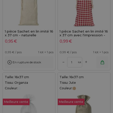
1 pièce Sachet en lin imité 16
1 pièce Sachet en lin imité 16
x 37 cm - naturelle
x 37 cm avec l'impression -
naturel / treillis rouge
0,95
€
0,99
€
0,95
€ / pcs
1 lot = 1 pcs
0,99
€ / pcs
1 lot = 1 pcs
+
–
En rupture de stock
lot
Taille: 16x37 cm
Taille: 16x37 cm
Tissu: Organza
Tissu: Jute
Couleur:
Couleur:
Meilleure vente
Meilleure vente