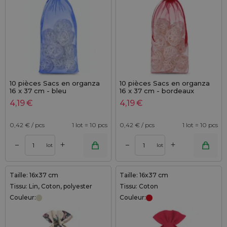
10 pièces Sacs en organza
10 pièces Sacs en organza
16 x 37 cm - bleu
16 x 37 cm - bordeaux
4,19
€
4,19
€
0,42
€ / pcs
1 lot = 10 pcs
0,42
€ / pcs
1 lot = 10 pcs
+
+
–
–
lot
lot
Taille: 16x37 cm
Taille: 16x37 cm
Tissu: Lin, Coton, polyester
Tissu: Coton
Couleur:
Couleur: