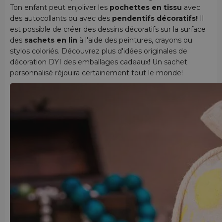
Ton enfant peut enjoliver les
pochettes en tissu
avec
des autocollants ou avec des
pendentifs décoratifs!
Il
est possible de créer des dessins décoratifs sur la surface
des
sachets en lin
à l'aide des peintures, crayons ou
stylos coloriés. Découvrez plus d'idées originales de
décoration DYI des emballages cadeaux! Un sachet
personnalisé réjouira certainement tout le monde!