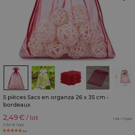
5 pièces Sacs en organza 26 x 35 cm -
bordeaux
2,49
€
/ lot
1 lot = 5 pcs
0,50
€ / pcs
5.0