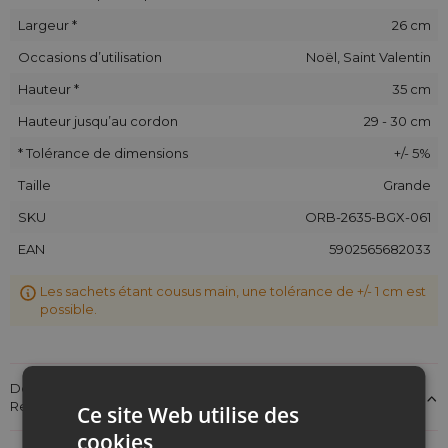
Largeur *
26 cm
Occasions d’utilisation
Noël, Saint Valentin
Hauteur *
35 cm
Hauteur jusqu’au cordon
29 - 30 cm
* Tolérance de dimensions
+/- 5%
Taille
Grande
SKU
ORB-2635-BGX-061
EAN
5902565682033
Les sachets étant cousus main, une tolérance de +/- 1 cm est
possible.
Détails sur la conformité du produit aux réglementations :
Responsabilité du produit
Ce site Web utilise des
cookies