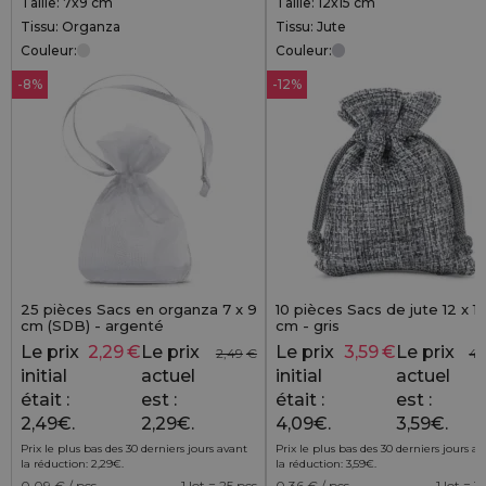
Taille: 7x9 cm
Taille: 12x15 cm
Tissu: Organza
Tissu: Jute
Couleur:
Couleur:
-8%
-12%
25 pièces Sacs en organza 7 x 9
10 pièces Sacs de jute 12 x 15
cm (SDB) - argenté
cm - gris
Le prix
2,29
€
Le prix
Le prix
3,59
€
Le prix
2,49
€
4,
initial
actuel
initial
actuel
était :
est :
était :
est :
2,49€.
2,29€.
4,09€.
3,59€.
Prix le plus bas des 30 derniers jours avant
Prix le plus bas des 30 derniers jours a
la réduction:
2,29
€
.
la réduction:
3,59
€
.
0,09
€ / pcs
1 lot = 25 pcs
0,36
€ / pcs
1 lot = 1