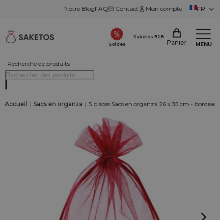
Notre Blog
FAQ
Contact
Mon compte
FR
Saketos B2B
Panier
MENU
Soldes
Recherche de produits
Accueil
|
Sacs en organza
|
5 pièces Sacs en organza 26 x 35 cm - bordeau