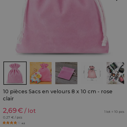
10 pièces Sacs en velours 8 x 10 cm - rose
clair
2,69
€
/ lot
1 lot = 10 pcs
0,27
€ / pcs
4.0