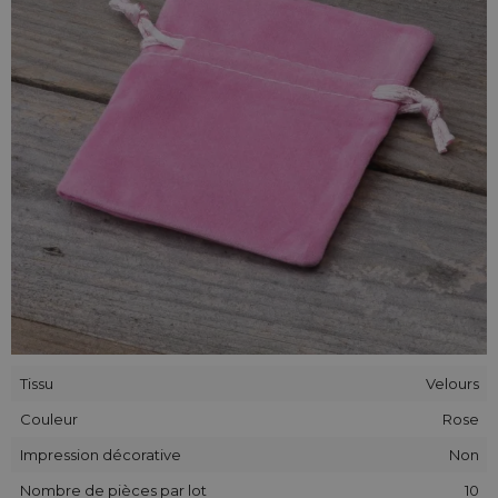
objets de valeur sans peur de les endommager.
Les sachets en velours sont une alternative excellente aux
emballages traditionnels et populaires en carton. Disponibles
dans beaucoup de couleurs et dimensions, ils surprendront
sûrement beaucoup de clients. Nous Vous invitons à faire
des achats dans notre magasin.
Tissu
Velours
Couleur
Rose
Impression décorative
Non
Nombre de pièces par lot
10