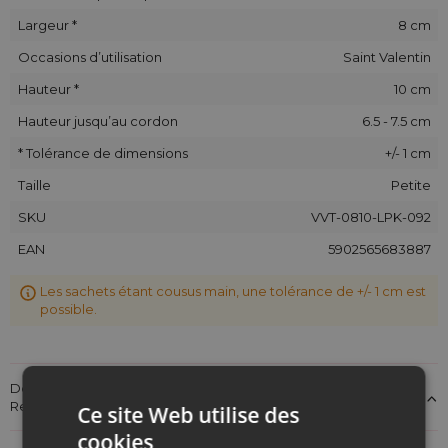
Largeur *
8 cm
Occasions d’utilisation
Saint Valentin
Hauteur *
10 cm
Hauteur jusqu’au cordon
6.5 - 7.5 cm
* Tolérance de dimensions
+/- 1 cm
Taille
Petite
SKU
VVT-0810-LPK-092
EAN
5902565683887
Les sachets étant cousus main, une tolérance de +/- 1 cm est
possible.
Détails sur la conformité du produit aux réglementations :
Responsabilité du produit
Ce site Web utilise des
cookies