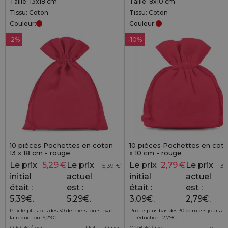
Taille: 13x18 cm
Taille: 8x10 cm
Tissu: Coton
Tissu: Coton
Couleur:
Couleur:
-2%
-10%
10 pièces Pochettes en coton
10 pièces Pochettes en cot
13 x 18 cm - rouge
x 10 cm - rouge
Le prix
5,29
€
Le prix
Le prix
2,79
€
Le prix
5,39
€
3,
initial
actuel
initial
actuel
était :
est :
était :
est :
5,39€.
5,29€.
3,09€.
2,79€.
Prix le plus bas des 30 derniers jours avant
Prix le plus bas des 30 derniers jours a
la réduction:
5,29
€
.
la réduction:
2,79
€
.
0,53
€ / pcs
1 lot = 10 pcs
0,28
€ / pcs
1 lot = 1