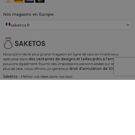
Nos magasins en Europe
saketos.fr
Nous sommes le plus grand magasin en ligne de sacs en matériaux,
spécialisé dans
des centaines de designs et tailles prêts à l'emploi.
Nous
pouvons également fournir des impressions personnalisées sur les sacs. En
plus de cela, nous offrons un généreux
droit d'annulation de 100 jours !
Saketos
- Mettez vos idées dans nos sacs
© 2006 - 2026 SAKETOS