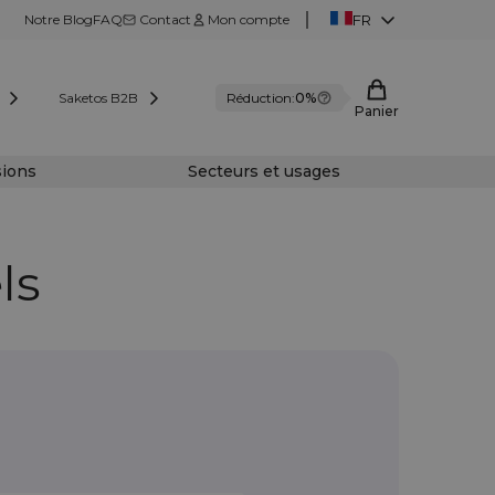
Notre Blog
FAQ
Contact
Mon compte
FR
Saketos B2B
Réduction:
0%
Panier
sions
Secteurs et usages
ls