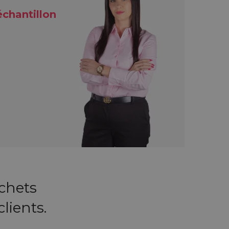
chantillon
chets
lients.