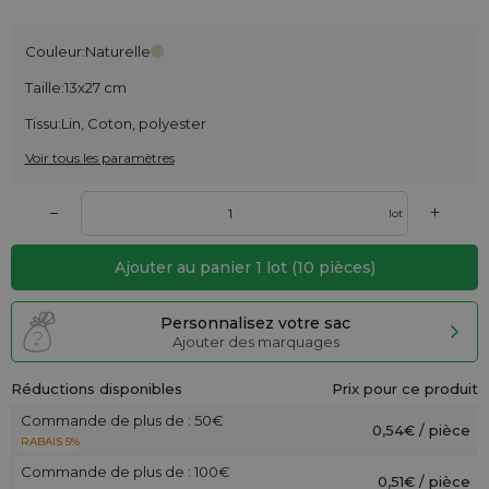
Couleur:
Naturelle
Taille:
13x27 cm
Tissu:
Lin, Coton, polyester
Voir tous les paramètres
+
–
lot
Ajouter au panier
1
lot
(
10
pièces)
Personnalisez votre sac
Ajouter des marquages
Réductions disponibles
Prix pour ce produit
Commande de plus de : 50€
0,54€ / pièce
RABAIS 5%
Commande de plus de : 100€
0,51€ / pièce