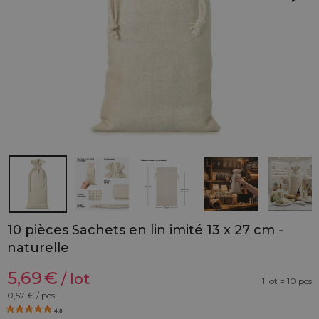
10 pièces Sachets en lin imité 13 x 27 cm -
naturelle
5,69
€
/ lot
1 lot = 10 pcs
0,57
€ / pcs
4.8