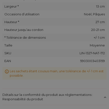
Largeur *
13 cm
Occasions d’utilisation
Noël, Pâques
Hauteur *
27 cm
Hauteur jusqu’au cordon
20-21 cm
* Tolérance de dimensions
+/- 1 cm
Taille
Moyenne
SKU
LIN-1327-NAT-172
EAN
5903003403159
Les sachets étant cousus main, une tolérance de +/- 1 cm est
possible.
Détails sur la conformité du produit aux réglementations :
Responsabilité du produit