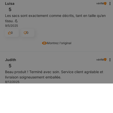
Luisa
vérifié
5
Les sacs sont exactement comme décrits, tant en taille qu’en
tissu. 💪
9/5/2025
0
0
Montrez l'original
Judith
vérifié
5
Beau produit ! Terminé avec soin. Service client agréable et
livraison soigneusement emballée.
8/12/2025
0
0
Montrez l'original