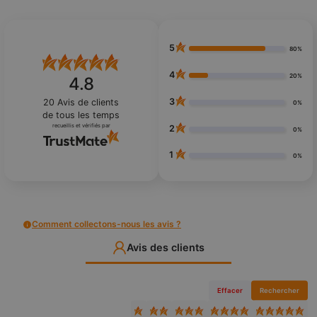
5
80%
4
20%
4.8
3
20
Avis de clients
0%
de tous les temps
recueillis et vérifiés par
2
0%
1
0%
Comment collectons-nous les avis ?
Avis des clients
Effacer
Rechercher