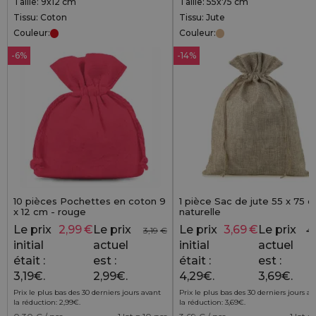
Taille: 9x12 cm
Taille: 55x75 cm
Tissu: Coton
Tissu: Jute
Couleur:
Couleur:
-6%
-14%
10 pièces Pochettes en coton 9
1 pièce Sac de jute 55 x 75 c
x 12 cm - rouge
naturelle
Le prix
2,99
€
Le prix
Le prix
3,69
€
Le prix
3,19
€
4,
initial
actuel
initial
actuel
était :
est :
était :
est :
3,19€.
2,99€.
4,29€.
3,69€.
Prix le plus bas des 30 derniers jours avant
Prix le plus bas des 30 derniers jours a
la réduction:
2,99
€
.
la réduction:
3,69
€
.