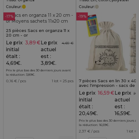
Couleur:
Couleur:
-17%
-19%
25 pièces Sacs en organza 11 x
20 cm - or
Le prix
3,89
€
Le prix
4,69
€
initial
actuel
était :
est :
4,69€.
3,89€.
Prix le plus bas des 30 derniers jours avant
la réduction:
3,89
€
.
7 pièces Sacs en lin 30 x 40
0,16
€ / pcs
1 lot = 25 pcs
avec l'impression - sacs de
coloriage avec feutres
Le prix
16,59
€
Le prix
20
initial
actuel
était :
est :
20,49€.
16,59€.
Prix le plus bas des 30 derniers jours a
la réduction:
16,59
€
.
2,37
€ / pcs
1 lot = 