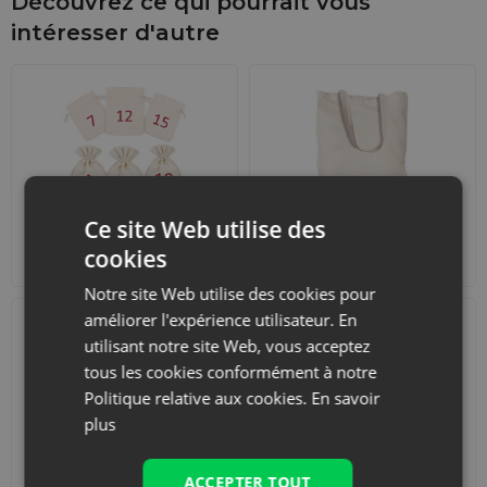
Découvrez ce qui pourrait vous
intéresser d'autre
Ce site Web utilise des
Calendriers de l'Avent
Sacs de courses avec
cookies
lanières
Notre site Web utilise des cookies pour
améliorer l'expérience utilisateur. En
utilisant notre site Web, vous acceptez
tous les cookies conformément à notre
Politique relative aux cookies.
En savoir
plus
Accessoires et
Ensembles
décorations
ACCEPTER TOUT