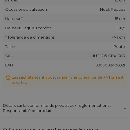
Occasions d’utilisation
Noël, Pâques
Hauteur *
15 cm
Hauteur jusqu’au cordon
11-11,5
* Tolérance de dimensions
+/- 1 cm
Taille
Petite
SKU
JUT-1215-GRX-383
EAN
5903003406921
Les sachets étant cousus main, une tolérance de +/- 1 cm est
possible.
Détails sur la conformité du produit aux réglementations :
Responsabilité du produit