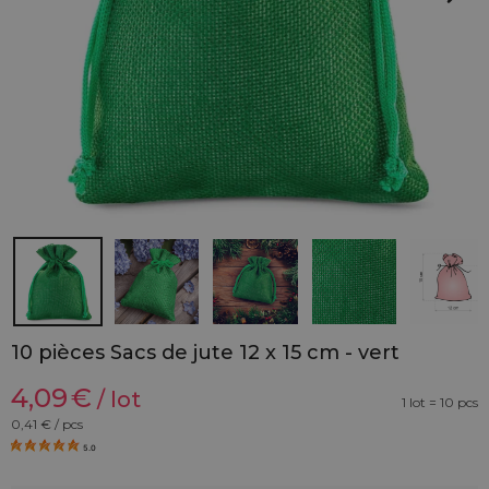
10 pièces Sacs de jute 12 x 15 cm - vert
4,09
€
/ lot
1 lot = 10 pcs
0,41
€ / pcs
5.0