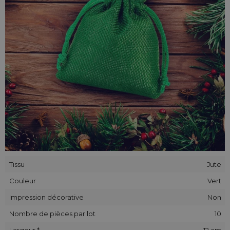
Tissu
Jute
Couleur
Vert
Impression décorative
Non
Nombre de pièces par lot
10
Largeur *
12 cm