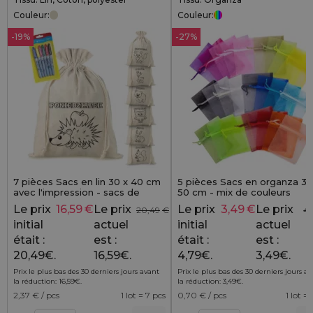
Couleur:
Couleur:
-19%
-27%
7 pièces Sacs en lin 30 x 40 cm
5 pièces Sacs en organza 35
avec l'impression - sacs de
50 cm - mix de couleurs
coloriage avec feutres
Le prix
16,59
€
Le prix
Le prix
3,49
€
Le prix
20,49
€
4,
initial
actuel
initial
actuel
était :
est :
était :
est :
20,49€.
16,59€.
4,79€.
3,49€.
Prix le plus bas des 30 derniers jours avant
Prix le plus bas des 30 derniers jours a
la réduction:
16,59
€
.
la réduction:
3,49
€
.
2,37
€ / pcs
1 lot = 7 pcs
0,70
€ / pcs
1 lot =