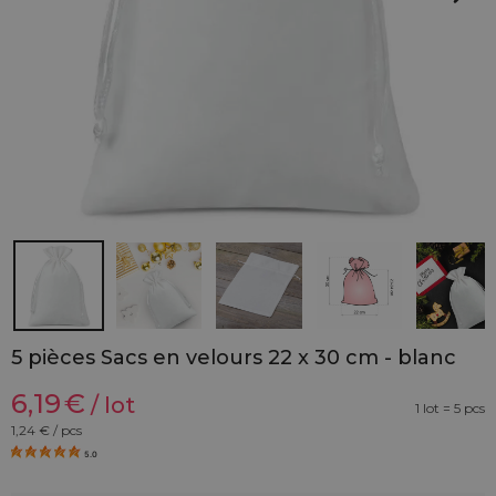
5 pièces Sacs en velours 22 x 30 cm - blanc
6,19
€
/ lot
1 lot = 5 pcs
1,24
€ / pcs
5.0