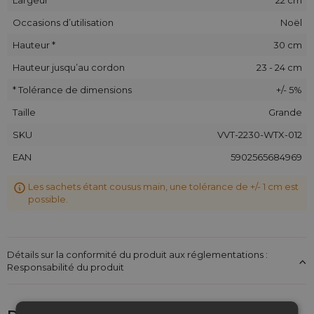
Occasions d’utilisation
Noël
Hauteur *
30 cm
Hauteur jusqu’au cordon
23 - 24 cm
* Tolérance de dimensions
+/- 5%
Taille
Grande
SKU
VVT-2230-WTX-012
EAN
5902565684969
Les sachets étant cousus main, une tolérance de +/- 1 cm est
possible.
Détails sur la conformité du produit aux réglementations :
Responsabilité du produit