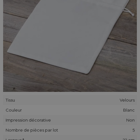
que nos sachets sont parfaits comme présent pour une
personne chère, comme cadeau d'anniversaire ou cadeau
pour toute autre occasion.
Nous recommandons nos sachets en velours comme une
manière originale et décorative d'emballer vos cadeaux ou
objets d'utilisation quotidienne.
Tissu
Velours
Couleur
Blanc
Impression décorative
Non
Nombre de pièces par lot
5
Largeur *
22 cm