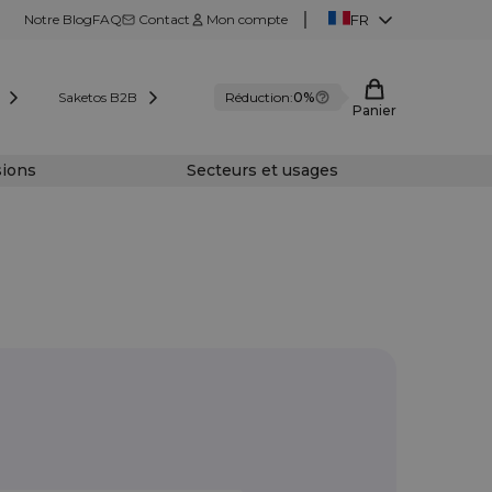
Notre Blog
FAQ
Contact
Mon compte
FR
Saketos B2B
Réduction:
0%
Panier
sions
Secteurs et usages