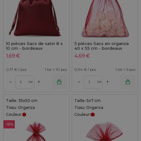
10 pièces Sacs de satin 8 x
5 pièces Sacs en organza
10 cm - bordeaux
40 x 55 cm - bordeaux
1,69
€
4,69
€
0,17
€ / pcs
1 lot = 10 pcs
0,94
€ / pcs
1 lot = 5 pcs
+
+
–
–
lot
lot
Taille: 35x50 cm
Taille: 5x7 cm
Tissu: Organza
Tissu: Organza
Couleur:
Couleur:
-16%