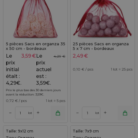
25 pièces Sacs en organza
5 pièces Sacs en organza 35
5 x 7 cm - bordeaux
x 50 cm - bordeaux
2,49
€
Le
3,59
€
Le
4,29
€
prix
prix
initial
actuel
0,10
€ / pcs
1 lot = 25 pcs
était :
est :
4,29€.
3,59€.
Prix le plus bas des 30 derniers jours
avant la réduction:
3,59
€
.
0,72
€ / pcs
1 lot = 5 pcs
+
+
–
–
lot
lot
Taille: 9x12 cm
Taille: 7x9 cm
Tissu: Organza
Tissu: Organza