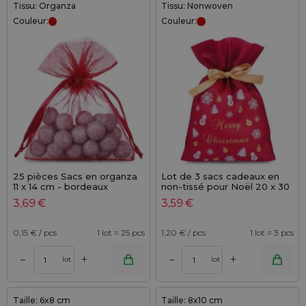
Tissu: Organza
Tissu: Nonwoven
Couleur:
Couleur:
25 pièces Sacs en organza
Lot de 3 sacs cadeaux en
11 x 14 cm - bordeaux
non-tissé pour Noël 20 x 30
cm
3,69
€
3,59
€
0,15
€ / pcs
1 lot = 25 pcs
1,20
€ / pcs
1 lot = 3 pcs
+
+
–
–
lot
lot
Taille: 6x8 cm
Taille: 8x10 cm