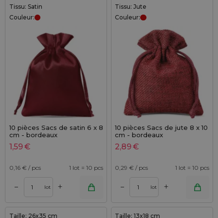
Tissu: Satin
Tissu: Jute
Couleur:
Couleur:
10 pièces Sacs de satin 6 x 8
10 pièces Sacs de jute 8 x 10
cm - bordeaux
cm - bordeaux
1,59
€
2,89
€
0,16
€ / pcs
1 lot = 10 pcs
0,29
€ / pcs
1 lot = 10 pcs
+
+
–
–
lot
lot
Taille: 26x35 cm
Taille: 13x18 cm