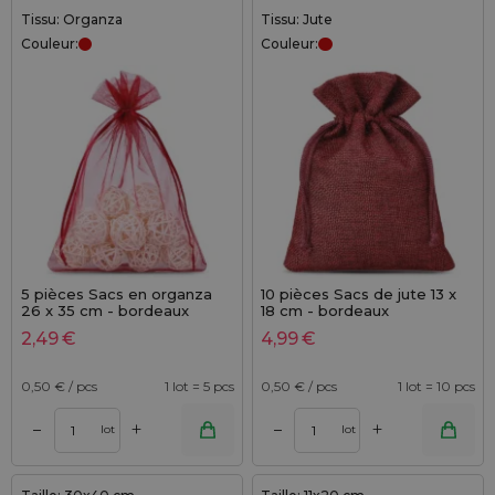
Tissu: Organza
Tissu: Jute
Couleur:
Couleur:
5 pièces Sacs en organza
10 pièces Sacs de jute 13 x
26 x 35 cm - bordeaux
18 cm - bordeaux
2,49
€
4,99
€
0,50
€ / pcs
1 lot = 5 pcs
0,50
€ / pcs
1 lot = 10 pcs
+
+
–
–
lot
lot