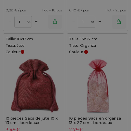
0,28
€ / pcs
1 lot = 10 pcs
0,10
€ / pcs
1 lot = 25 pcs
+
+
–
–
lot
lot
Taille: 10x13 cm
Taille: 13x27 cm
Tissu: Jute
Tissu: Organza
Couleur:
Couleur:
10 pièces Sacs de jute 10 x
10 pièces Sacs en organza
13 cm - bordeaux
13 x 27 cm - bordeaux
3,49
€
2,79
€