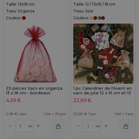
Taille: 13x18 cm
Taille: 12 / 13x15 / 18 cm
Tissu: Organza
Tissu: Jute
Couleur:
Couleur:
25 pièces Sacs en organza
1 pc Calendrier de l'Avent en
13 x 18 cm - bordeaux
sacs de jute 12 x 15 cm et 13
x 18 cm bordeau et marron
4,59
€
22,69
€
clair
0,18
€ / pcs
1 lot = 25 pcs
22,69
€ / pcs
1 lot = 1 pcs
+
+
–
–
lot
lot