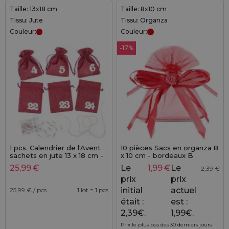
Taille: 13x18 cm
Taille: 8x10 cm
Tissu: Jute
Tissu: Organza
Couleur:
Couleur:
-17%
1 pcs. Calendrier de l'Avent
10 pièces Sacs en organza 8
sachets en jute 13 x 18 cm -
x 10 cm - bordeaux B
Bordeaux + chiffres blancs
25,99
€
Le
1,99
€
Le
2,39
€
prix
prix
initial
actuel
25,99
€ / pcs
1 lot = 1 pcs
était :
est :
2,39€.
1,99€.
Prix le plus bas des 30 derniers jours