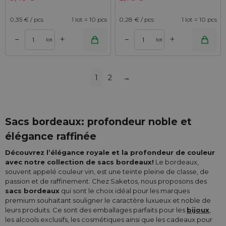
0,35
€ / pcs
1 lot = 10 pcs
0,28
€ / pcs
1 lot = 10 pcs
+
+
–
–
lot
lot
1
2
→
Sacs bordeaux: profondeur noble et
élégance raffinée
Découvrez l’élégance royale et la profondeur de couleur
avec notre collection de sacs bordeaux!
Le bordeaux,
souvent appelé couleur vin, est une teinte pleine de classe, de
passion et de raffinement. Chez Saketos, nous proposons des
sacs bordeaux
qui sont le choix idéal pour les marques
premium souhaitant souligner le caractère luxueux et noble de
leurs produits. Ce sont des emballages parfaits pour les
bijoux
,
les alcools exclusifs, les cosmétiques ainsi que les cadeaux pour