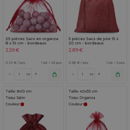
25 pièces Sacs en organza
5 pièces Sacs de jute 15 x
8 x 10 cm - bordeaux
20 cm - bordeaux
2,59
€
2,89
€
0,10
€ / pcs
1 lot = 25 pcs
0,58
€ / pcs
1 lot = 5 pcs
+
+
–
–
lot
lot
Taille: 8x10 cm
Taille: 40x55 cm
Tissu: Satin
Tissu: Organza
Couleur:
Couleur: