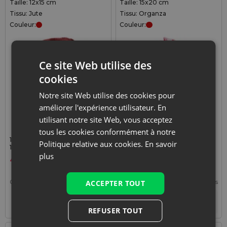
Taille: 12x15 cm
Taille: 15x20 cm
Tissu: Jute
Tissu: Organza
Couleur:
Couleur:
Ce site Web utilise des
cookies
Notre site Web utilise des cookies pour
améliorer l'expérience utilisateur. En
utilisant notre site Web, vous acceptez
tous les cookies conformément à notre
10 pièces Sacs de jute 12 x
10 pièces Sacs en organza
Politique relative aux cookies.
En savoir
15 cm - bordeaux
15 x 20 cm - bordeaux
plus
4,09
€
2,19
€
0,41
€ / pcs
1 lot = 10 pcs
0,22
€ / pcs
1 lot = 10 pcs
ACCEPTER TOUT
+
+
–
–
lot
lot
REFUSER TOUT