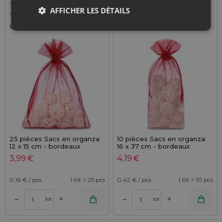
Taille: 12x15 cm
Taille: 16x37 cm
AFFICHER LES DÉTAILS
Tissu: Organza
Tissu: Organza
Couleur:
Couleur:
25 pièces Sacs en organza
10 pièces Sacs en organza
12 x 15 cm - bordeaux
16 x 37 cm - bordeaux
3,99
€
4,19
€
0,16
€ / pcs
1 lot = 25 pcs
0,42
€ / pcs
1 lot = 10 pcs
+
+
–
–
lot
lot