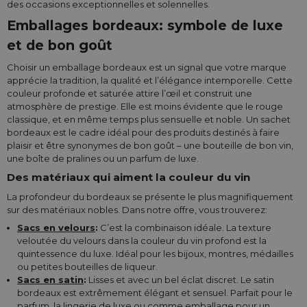
des occasions exceptionnelles et solennelles.
Emballages bordeaux: symbole de luxe
et de bon goût
Choisir un emballage bordeaux est un signal que votre marque
apprécie la tradition, la qualité et l’élégance intemporelle. Cette
couleur profonde et saturée attire l’œil et construit une
atmosphère de prestige. Elle est moins évidente que le rouge
classique, et en même temps plus sensuelle et noble. Un sachet
bordeaux est le cadre idéal pour des produits destinés à faire
plaisir et être synonymes de bon goût – une bouteille de bon vin,
une boîte de pralines ou un parfum de luxe.
Des matériaux qui aiment la couleur du vin
La profondeur du bordeaux se présente le plus magnifiquement
sur des matériaux nobles. Dans notre offre, vous trouverez:
Sacs en velours
:
C’est la combinaison idéale. La texture
veloutée du velours dans la couleur du vin profond est la
quintessence du luxe. Idéal pour les bijoux, montres, médailles
ou petites bouteilles de liqueur.
Sacs en satin
:
Lisses et avec un bel éclat discret. Le satin
bordeaux est extrêmement élégant et sensuel. Parfait pour le
parfum, la lingerie de luxe ou comme emballage pour un