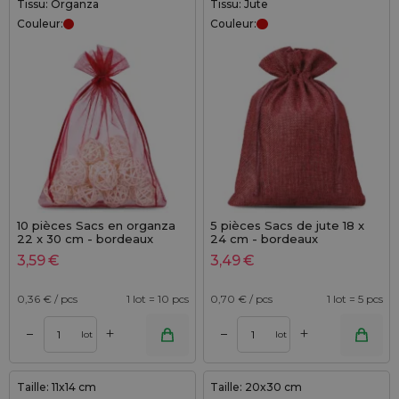
Tissu: Organza
Tissu: Jute
Couleur:
Couleur:
10 pièces Sacs en organza
5 pièces Sacs de jute 18 x
22 x 30 cm - bordeaux
24 cm - bordeaux
3,59
€
3,49
€
0,36
€ / pcs
1 lot = 10 pcs
0,70
€ / pcs
1 lot = 5 pcs
+
+
–
–
lot
lot
Taille: 11x14 cm
Taille: 20x30 cm