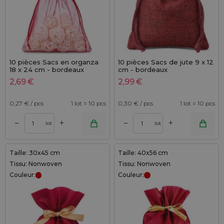
10 pièces Sacs en organza
10 pièces Sacs de jute 9 x 12
18 x 24 cm - bordeaux
cm - bordeaux
2,69
€
2,99
€
0,27
€ / pcs
1 lot = 10 pcs
0,30
€ / pcs
1 lot = 10 pcs
+
+
–
–
lot
lot
Taille: 30x45 cm
Taille: 40x56 cm
Tissu: Nonwoven
Tissu: Nonwoven
Couleur:
Couleur: