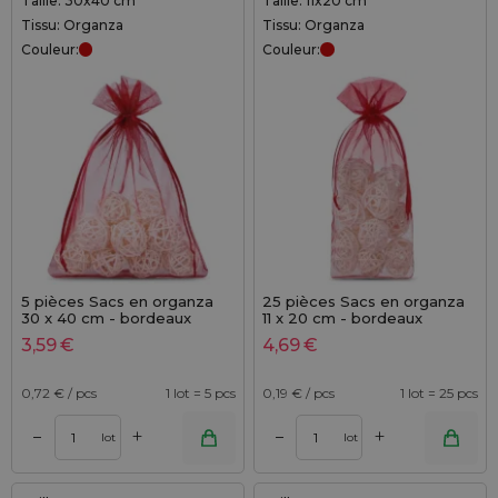
Taille: 30x40 cm
Taille: 11x20 cm
Tissu: Organza
Tissu: Organza
Couleur:
Couleur:
5 pièces Sacs en organza
25 pièces Sacs en organza
30 x 40 cm - bordeaux
11 x 20 cm - bordeaux
3,59
€
4,69
€
0,72
€ / pcs
1 lot = 5 pcs
0,19
€ / pcs
1 lot = 25 pcs
+
+
–
–
lot
lot