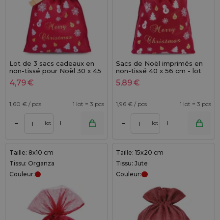
Lot de 3 sacs cadeaux en
Sacs de Noël imprimés en
non-tissé pour Noël 30 x 45
non-tissé 40 x 56 cm - lot
cm
de 3 sacs festifs et durables
4,79
€
5,89
€
1,60
€ / pcs
1 lot = 3 pcs
1,96
€ / pcs
1 lot = 3 pcs
+
+
–
–
lot
lot
Taille: 8x10 cm
Taille: 15x20 cm
Tissu: Organza
Tissu: Jute
Couleur:
Couleur: