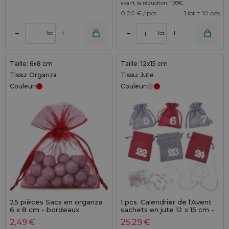
avant la réduction:
1,99
€
.
0,20
€ / pcs
1 lot = 10 pcs
+
+
–
–
lot
lot
Taille: 6x8 cm
Taille: 12x15 cm
Tissu: Organza
Tissu: Jute
Couleur:
Couleur:
25 pièces Sacs en organza
1 pcs. Calendrier de l'Avent
6 x 8 cm - bordeaux
sachets en jute 12 x 15 cm -
arfents et bordeaux +
2,49
€
25,29
€
numéros blancs