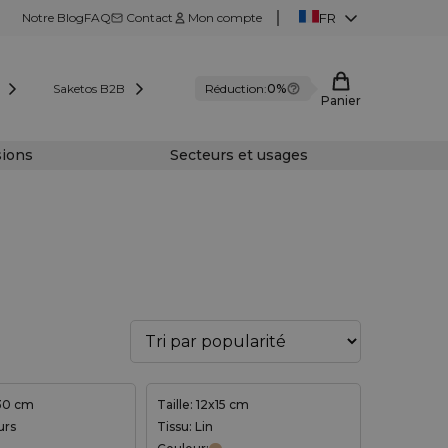
Notre Blog
FAQ
Contact
Mon compte
FR
Saketos B2B
Réduction:
0%
Panier
sions
Secteurs et usages
x30 cm
Taille: 12x15 cm
urs
Tissu: Lin