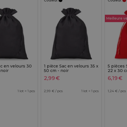
Couleur:
Couleur:
Meilleure v
ac en velours 30
1 pièce Sac en velours 35 x
5 pièces 
 noir
50 cm - noir
22 x 30 c
2,99
€
6,19
€
1 lot = 1 pcs
2,99
€ / pcs
1 lot = 1 pcs
1,24
€ / pcs