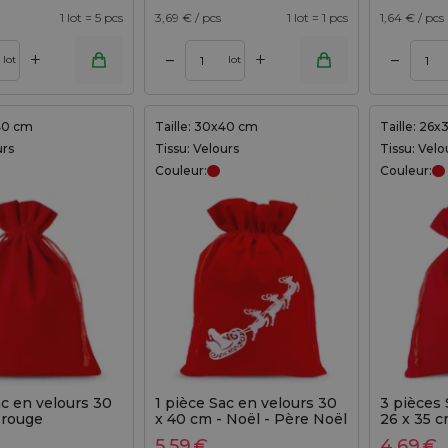
1 lot = 5 pcs
3,69
€ / pcs
1 lot = 1 pcs
1,64
€ / pcs
+
+
–
–
Ajouter au panier
lot
lot
x40 cm
Taille: 30x40 cm
Taille: 26
urs
Tissu: Velours
Tissu: Velo
Couleur:
Couleur:
ac en velours 30
1 pièce Sac en velours 30
3 pièces 
 rouge
x 40 cm - Noël - Père Noël
26 x 35 c
5,59
€
4,69
€