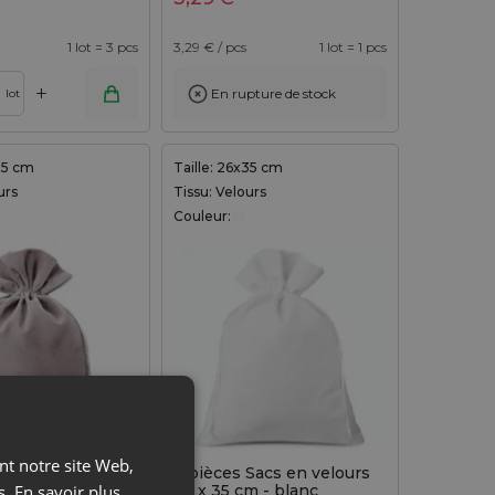
1 lot = 3 pcs
3,29
€ / pcs
1 lot = 1 pcs
+
En rupture de stock
lot
x35 cm
Taille: 26x35 cm
urs
Tissu: Velours
Couleur:
ant notre site Web,
Sacs en velours
3 pièces Sacs en velours
m - argenté
26 x 35 cm - blanc
s.
En savoir plus