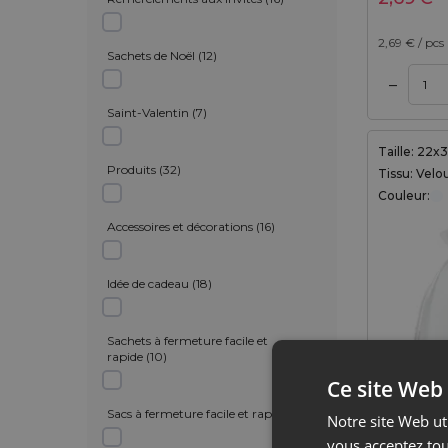
2,69
€ / pcs
Sachets de Noël
(
12
)
–
Ajouter au panier
Ajouter au panier
Saint-Valentin
(
7
)
Taille: 22
Produits
(
32
)
Tissu: Velo
Couleur:
Accessoires et décorations
(
16
)
Idée de cadeau
(
18
)
Sachets à fermeture facile et
rapide
(
10
)
Ce site Web 
Sacs à fermeture facile et rapide
(
5
)
Notre site Web uti
5 pièces 
22 x 30 c
vous acceptez tou