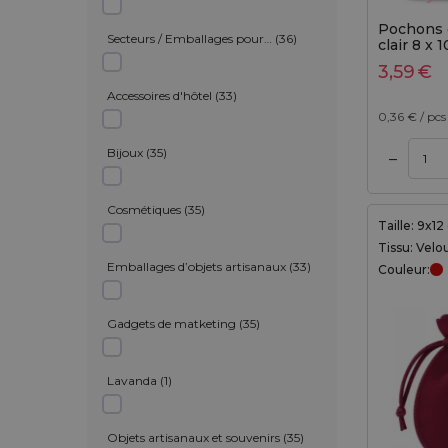
Pochons 
Secteurs / Emballages pour…
(
36
)
clair 8 x 
3,59
€
Accessoires d'hôtel
(
33
)
0,36
€ / pcs
Bijoux
(
35
)
–
Ajouter au panier
Ajouter au panier
Cosmétiques
(
35
)
Taille: 9x1
Tissu: Velo
Emballages d’objets artisanaux
(
33
)
Couleur:
Gadgets de matketing
(
35
)
Lavanda
(
1
)
Objets artisanaux et souvenirs
(
35
)