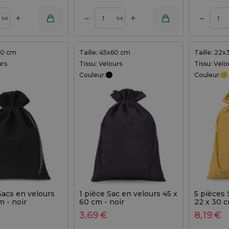
+
+
–
–
Ajouter au panier
Ajouter au panier
lot
lot
x30 cm
Taille: 45x60 cm
Taille: 22
urs
Tissu: Velours
Tissu: Velo
Couleur:
Couleur:
Sacs en velours
1 pièce Sac en velours 45 x
5 pièces 
m - noir
60 cm - noir
22 x 30 c
3,69
€
8,19
€