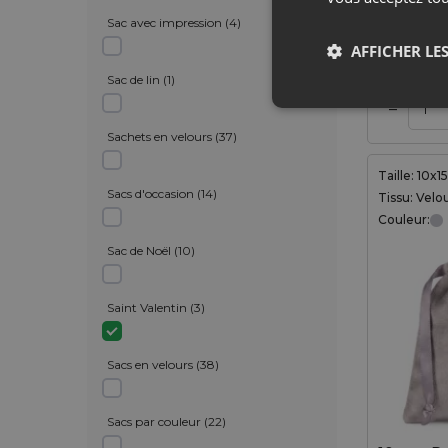
6,19
€
Sac avec impression
(
4
)
AFFICHER LES
1,24
€ / pcs
Sac de lin
(
1
)
–
Ajouter au panier
Ajouter au panier
Sachets en velours
(
37
)
Taille: 10x1
Sacs d'occasion
(
14
)
Tissu: Velo
Couleur:
Sac de Noël
(
10
)
Saint Valentin
(
3
)
Sacs en velours
(
38
)
Sacs par couleur
(
22
)