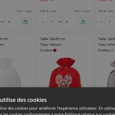
1 lot = 1 pcs
5,59
€ / pcs
1 lot = 1 pcs
1,56
€ / pcs
+
+
–
–
Ajouter au panier
lot
lot
x30 cm
Taille: 26x35 cm
Taille: 26
urs
Tissu: Velours
Tissu: Velo
Couleur:
Couleur:
utilise des cookies
lise des cookies pour améliorer l'expérience utilisateur. En utilis
Sacs en velours
1 pièce Sac en velours 26 x
3 pièces 
m - blanc
35 cm - Noël - la sucette
26 x 35 c
s les cookies conformément à notre Politique relative aux cookie