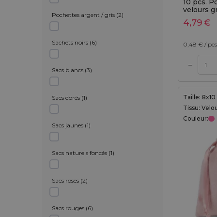
10 pcs. 
velours gr
Pochettes argent / gris
(
2
)
4,79
€
Sachets noirs
(
6
)
0,48
€ / pcs
–
Ajouter au panier
Ajouter au panier
Sacs blancs
(
3
)
Taille: 8x1
Sacs dorés
(
1
)
Tissu: Velo
Couleur:
Sacs jaunes
(
1
)
Sacs naturels foncés
(
1
)
Sacs roses
(
2
)
Sacs rouges
(
6
)