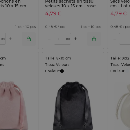
Pochons en
Petits sachets en tissu
Sacs velo
is 10 x 15 cm
velours 10 x 15 cm - rose
cm - Lot 
clair, lot de 10
4,79
€
4,79
€
1 lot = 10 pcs
0,48
€ / pcs
1 lot = 10 pcs
0,48
€ / pc
+
+
–
–
Ajouter au panier
Ajouter au panier
lot
lot
0 cm
Taille: 8x10 cm
Taille: 9x1
urs
Tissu: Velours
Tissu: Velo
Couleur:
Couleur: