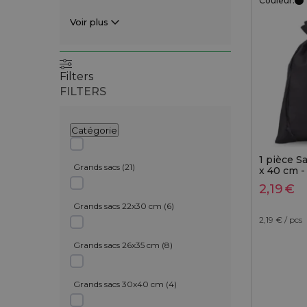
Couleur:
Voir plus
Filters
FILTERS
Catégorie
1 pièce S
Grands sacs
(
21
)
x 40 cm -
2,19
€
Grands sacs 22x30 cm
(
6
)
2,19
€ / pcs
Grands sacs 26x35 cm
(
8
)
Grands sacs 30x40 cm
(
4
)