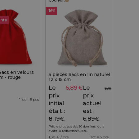
Couleur:
-16%
ente
Sacs en velours
5 pièces Sacs en lin naturel
m - rouge
12 x 15 cm
Le
6,89
€
Le
8,19
€
prix
prix
1 lot = 5 pcs
initial
actuel
était :
est :
8,19€.
6,89€.
Prix le plus bas des 30 derniers jours
avant la réduction:
6,89
€
.
1,38
€ / pcs
1 lot = 5 pcs