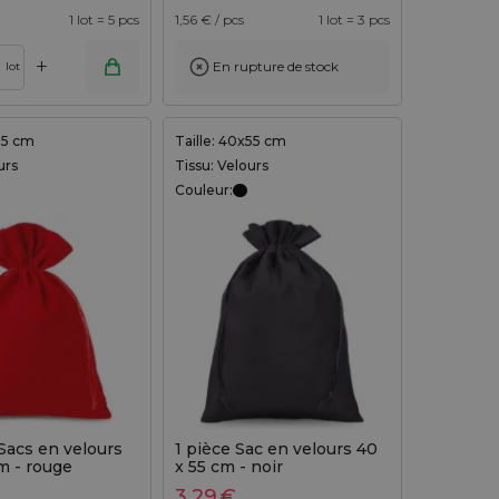
1 lot = 5 pcs
1,56
€ / pcs
1 lot = 3 pcs
+
En rupture de stock
lot
x35 cm
Taille: 40x55 cm
urs
Tissu: Velours
Couleur:
Sacs en velours
1 pièce Sac en velours 40
m - rouge
x 55 cm - noir
3,29
€