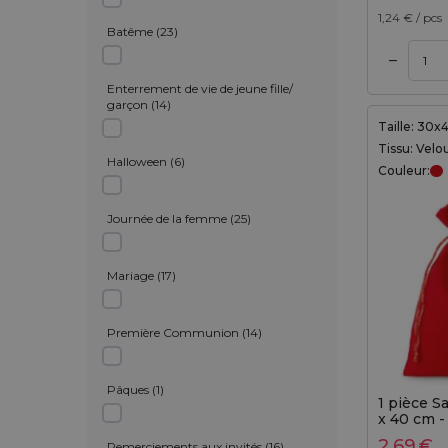
1,24
€ / pcs
Batême
(
23
)
–
Ajouter au panier
Ajouter au panier
Enterrement de vie de jeune fille/
garçon
(
14
)
Taille: 30
Tissu: Velo
Halloween
(
6
)
Couleur:
Journée de la femme
(
25
)
Mariage
(
17
)
Première Communion
(
14
)
Pâques
(
1
)
1 pièce S
x 40 cm -
2,69
€
Remerciements aux invités
(
16
)