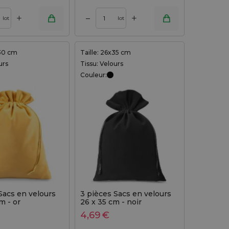
+
+
–
lot
lot
x30 cm
Taille: 26x35 cm
urs
Tissu: Velours
Couleur:
Sacs en velours
3 pièces Sacs en velours
m - or
26 x 35 cm - noir
4,69
€