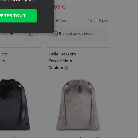
4,69
€
EPTER TOUT
1 lot = 3 pcs
1,56
€ / pcs
1 lot = 3 pcs
+
En rupture de stock
lot
15 cm
Taille: 8x10 cm
urs
Tissu: Velours
Couleur: