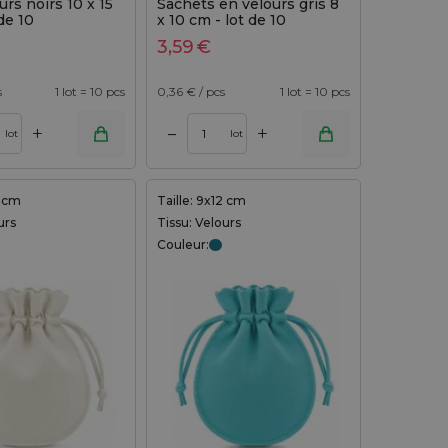
urs noirs 10 x 15
Sachets en velours gris 8
de 10
x 10 cm - lot de 10
3,59
€
s
1 lot = 10 pcs
0,36
€ / pcs
1 lot = 10 pcs
+
+
–
lot
lot
2 cm
Taille: 9x12 cm
urs
Tissu: Velours
Couleur: