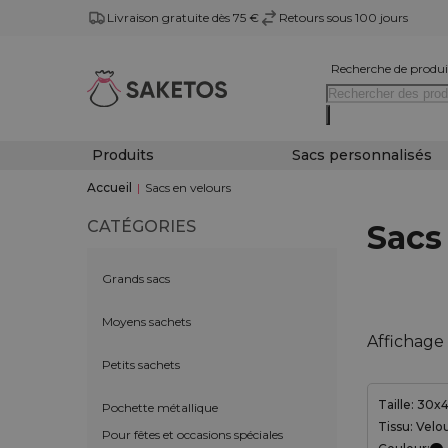
Livraison gratuite dès 75 €
Retours sous 100 jours
Recherche de produi
Produits
Sacs personnalisés
Accueil
|
Sacs en velours
CATÉGORIES
Sacs
Grands sacs
Moyens sachets
Affichage 
Petits sachets
Taille: 30
Pochette métallique
Tissu: Velo
Pour fêtes et occasions spéciales