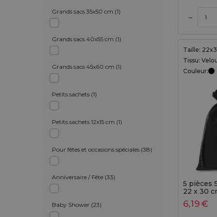
Grands sacs 35x50 cm
(
1
)
–
Ajouter au panier
Ajouter au panier
Grands sacs 40x55 cm
(
1
)
Taille: 22
Tissu: Velo
Grands sacs 45x60 cm
(
1
)
Couleur:
Petits sachets
(
1
)
Petits sachets 12x15 cm
(
1
)
Pour fêtes et occasions spéciales
(
38
)
Anniversaire / Fête
(
33
)
5 pièces 
22 x 30 c
6,19
€
Baby Shower
(
23
)