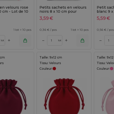
en velours rose
Petits sachets en velours
Petit sac
10 cm - Lot de 10
noirs 8 x 10 cm pour
blanc 9 x
bijoux
3,59
€
5,59
€
1 lot = 10 pcs
0,36
€ / pcs
1 lot = 10 pcs
0,56
€ / pcs
+
+
–
–
Ajouter au panier
Ajouter au panier
lot
lot
2 cm
Taille: 9x12 cm
Taille: 9x1
urs
Tissu: Velours
Tissu: Velo
Couleur:
Couleur: