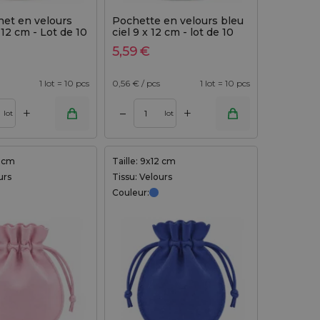
het en velours
Pochette en velours bleu
 12 cm - Lot de 10
ciel 9 x 12 cm - lot de 10
pièces
5,59
€
1 lot = 10 pcs
0,56
€ / pcs
1 lot = 10 pcs
+
+
–
lot
lot
2 cm
Taille: 9x12 cm
urs
Tissu: Velours
Couleur: