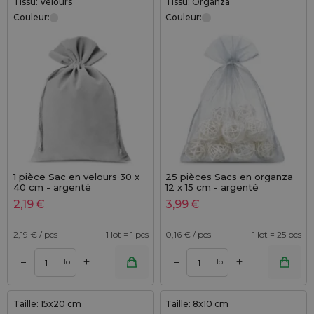
Tissu: Velours
Tissu: Organza
Couleur:
Couleur:
1 pièce Sac en velours 30 x
25 pièces Sacs en organza
40 cm - argenté
12 x 15 cm - argenté
2,19
€
3,99
€
2,19
€ / pcs
1 lot = 1 pcs
0,16
€ / pcs
1 lot = 25 pcs
+
+
–
–
lot
lot
Taille: 15x20 cm
Taille: 8x10 cm