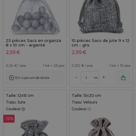
25 pièces Sacs en organza
10 pièces Sacs de jute 9 x 12
8 x 10 cm - argenté
cm - gris
2,59
€
2,99
€
0,10
€ / pcs
1 lot = 25 pcs
0,30
€ / pcs
1 lot = 10 pcs
+
–
En rupture de stock
lot
Taille: 12x15 cm
Taille: 15x20 cm
Tissu: Jute
Tissu: Velours
Couleur:
Couleur:
-12%