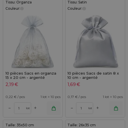
Tissu: Organza
Tissu: Satin
Couleur:
Couleur:
10 pièces Sacs en organza
10 pièces Sacs de satin 8 x
15 x 20 cm - argenté
10 cm - argenté
2,19
€
1,69
€
0,22
€ / pcs
1 lot = 10 pcs
0,17
€ / pcs
1 lot = 10 pcs
+
+
–
–
lot
lot
Taille: 35x50 cm
Taille: 26x35 cm