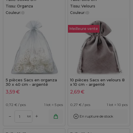
Tissu: Organza
Tissu: Velours
Couleur:
Couleur:
Meilleure vente
5 pièces Sacs en organza
10 pièces Sacs en velours 8
30 x 40 cm - argenté
x 10 cm - argenté
3,59
€
2,69
€
0,72
€ / pcs
1 lot = 5 pcs
0,27
€ / pcs
1 lot = 10 pcs
+
–
En rupture de stock
lot