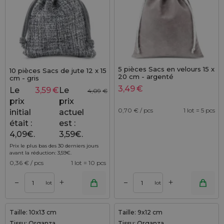
5 pièces Sacs en velours 15 x
10 pièces Sacs de jute 12 x 15
20 cm - argenté
cm - gris
3,49
€
Le
3,59
€
Le
4,09
€
prix
prix
0,70
€ / pcs
1 lot = 5 pcs
initial
actuel
était :
est :
4,09€.
3,59€.
Prix le plus bas des 30 derniers jours
avant la réduction:
3,59
€
.
0,36
€ / pcs
1 lot = 10 pcs
+
+
–
–
lot
lot
Taille: 10x13 cm
Taille: 9x12 cm
Tissu: Organza
Tissu: Organza