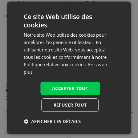
Taille: 6x8 cm
Taille: 22x30 cm
Tissu: Organza
Tissu: Satin
Ce site Web utilise des
Couleur:
Couleur:
cookies
Notre site Web utilise des cookies pour
améliorer l'expérience utilisateur. En
utilisant notre site Web, vous acceptez
tous les cookies conformément à notre
Politique relative aux cookies.
En savoir
plus
25 pièces Sacs en organza
5 pièces Sacs en satin 22 x
ACCEPTER TOUT
6 x 8 cm - argenté
30 cm - argenté
2,49
€
3,09
€
REFUSER TOUT
0,10
€ / pcs
1 lot = 25 pcs
0,62
€ / pcs
1 lot = 5 pcs
AFFICHER LES DÉTAILS
+
–
En rupture de stock
lot