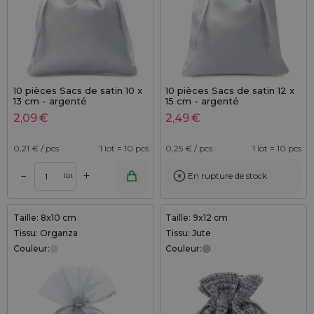
10 pièces Sacs de satin 10 x
10 pièces Sacs de satin 12 x
13 cm - argenté
15 cm - argenté
2,09
€
2,49
€
0,21
€ / pcs
1 lot = 10 pcs
0,25
€ / pcs
1 lot = 10 pcs
+
–
En rupture de stock
lot
Taille: 8x10 cm
Taille: 9x12 cm
Tissu: Organza
Tissu: Jute
Couleur:
Couleur: