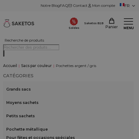
Notre Blog
FAQ
Contact
Mon compte
FR
Saketos B2B
Panier
MENU
Soldes
Recherche de produits
Accueil
|
Sacs par couleur
|
Pochettes argent / gris
CATÉGORIES
Grands sacs
Moyens sachets
Petits sachets
Pochette métallique
Pour fêtes et occasions spéciales