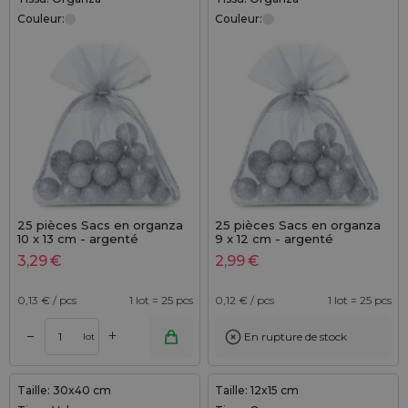
Couleur:
Couleur:
25 pièces Sacs en organza
25 pièces Sacs en organza
10 x 13 cm - argenté
9 x 12 cm - argenté
3,29
€
2,99
€
0,13
€ / pcs
1 lot = 25 pcs
0,12
€ / pcs
1 lot = 25 pcs
+
–
En rupture de stock
lot
Taille: 30x40 cm
Taille: 12x15 cm