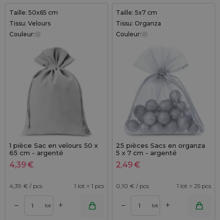
Taille: 50x65 cm
Taille: 5x7 cm
Tissu: Velours
Tissu: Organza
Couleur:
Couleur:
1 pièce Sac en velours 50 x
25 pièces Sacs en organza
65 cm - argenté
5 x 7 cm - argenté
4,39
€
2,49
€
4,39
€ / pcs
1 lot = 1 pcs
0,10
€ / pcs
1 lot = 25 pcs
+
+
–
–
lot
lot