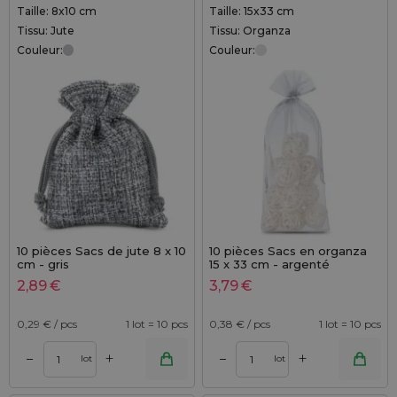
Taille: 8x10 cm
Taille: 15x33 cm
Tissu: Jute
Tissu: Organza
Couleur:
Couleur:
10 pièces Sacs de jute 8 x 10
10 pièces Sacs en organza
cm - gris
15 x 33 cm - argenté
2,89
€
3,79
€
0,29
€ / pcs
1 lot = 10 pcs
0,38
€ / pcs
1 lot = 10 pcs
+
+
–
–
lot
lot