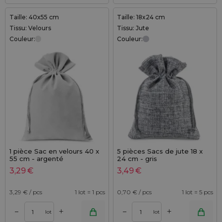
Taille: 40x55 cm
Taille: 18x24 cm
Tissu: Velours
Tissu: Jute
Couleur:
Couleur:
1 pièce Sac en velours 40 x
5 pièces Sacs de jute 18 x
55 cm - argenté
24 cm - gris
3,29
€
3,49
€
3,29
€ / pcs
1 lot = 1 pcs
0,70
€ / pcs
1 lot = 5 pcs
+
+
–
–
lot
lot