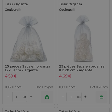
Tissu: Organza
Tissu: Organza
Couleur:
Couleur:
25 pièces Sacs en organza
25 pièces Sacs en organza
13 x 18 cm - argenté
11 x 20 cm - argenté
4,59
€
4,69
€
0,18
€ / pcs
1 lot = 25 pcs
0,19
€ / pcs
1 lot = 25 pcs
+
+
–
–
lot
lot
Taille: 30x40 cm
Taille: 8x10 cm