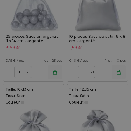
25 pièces Sacs en organza
10 pièces Sacs de satin 6 x 8
11 x 14 cm - argenté
cm - argenté
3,69
€
1,59
€
0,15
€ / pcs
1 lot = 25 pcs
0,16
€ / pcs
1 lot = 10 pcs
+
+
–
–
lot
lot
Taille: 10x13 cm
Taille: 12x15 cm
Tissu: Satin
Tissu: Satin
Couleur:
Couleur: