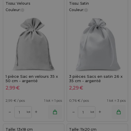
Tissu: Velours
Tissu: Satin
Couleur:
Couleur:
1 pièce Sac en velours 35 x
3 pièces Sacs en satin 26 x
50 cm - argenté
35 cm - argenté
2,99
€
2,29
€
2,99
€ / pcs
1 lot = 1 pcs
0,76
€ / pcs
1 lot = 3 pcs
+
+
–
–
lot
lot
Taille: 13x18 cm
Taille: 11x20 cm