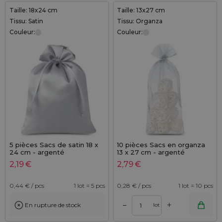
Taille: 18x24 cm
Taille: 13x27 cm
Tissu: Satin
Tissu: Organza
Couleur:
Couleur:
5 pièces Sacs de satin 18 x
10 pièces Sacs en organza
24 cm - argenté
13 x 27 cm - argenté
2,19
€
2,79
€
0,44
€ / pcs
1 lot = 5 pcs
0,28
€ / pcs
1 lot = 10 pcs
+
–
En rupture de stock
lot