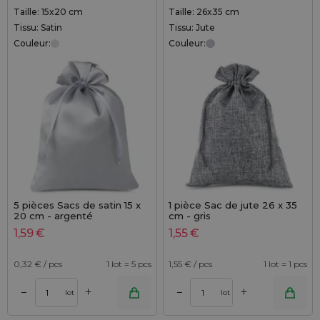
Taille: 15x20 cm
Taille: 26x35 cm
Tissu: Satin
Tissu: Jute
Couleur:
Couleur:
5 pièces Sacs de satin 15 x
1 pièce Sac de jute 26 x 35
20 cm - argenté
cm - gris
1,59
€
1,55
€
0,32
€ / pcs
1 lot = 5 pcs
1,55
€ / pcs
1 lot = 1 pcs
+
+
–
–
lot
lot