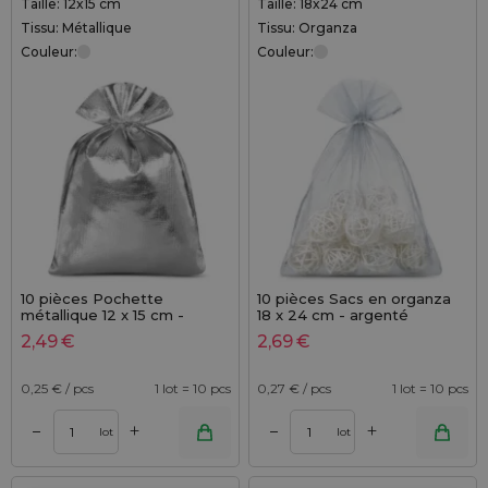
Taille: 12x15 cm
Taille: 18x24 cm
Tissu: Métallique
Tissu: Organza
Couleur:
Couleur:
10 pièces Pochette
10 pièces Sacs en organza
métallique 12 x 15 cm -
18 x 24 cm - argenté
argenté
2,49
€
2,69
€
0,25
€ / pcs
1 lot = 10 pcs
0,27
€ / pcs
1 lot = 10 pcs
+
+
–
–
lot
lot