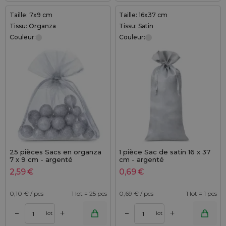
Taille: 7x9 cm
Taille: 16x37 cm
Tissu: Organza
Tissu: Satin
Couleur:
Couleur:
25 pièces Sacs en organza
1 pièce Sac de satin 16 x 37
7 x 9 cm - argenté
cm - argenté
2,59
€
0,69
€
0,10
€ / pcs
1 lot = 25 pcs
0,69
€ / pcs
1 lot = 1 pcs
+
+
–
–
lot
lot