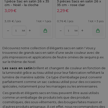
1 pièce Sac en satin 26 x 35
3 pièces Sacs en satin 26 x
cm - Noël - la cloche
35 cm - rose clair
3,09
€
2,29
€
3,09
€ / pcs
1 lot = 1 pcs
0,76
€ / pcs
1 lot = 3 pcs
+
+
–
–
lot
lot
Découvrez notre collection d’élégants sacs en satin ! Vous y
trouverez de grands sacs en satin d’une seule couleur avec de
jolis impressions et applications de feutre ornées de sequins p.ex.
sur le thème de Noël.
Les sacs en satin
brillent et changent de couleur en fonction de
la luminosité grâce au tissu utilisé pour leur fabrication reflétant la
lumière de manière subtile. Ce type d’emballage peut convenir
parfaitement comme un sac cadeau utilisé pour des occasions
spéciales, notamment pour les mariages ou les anniversaires.
Ces grands et élégants sacs en tissu peuvent être aussi utilisés
comme un emballage de produits tels que des produits
cosmétiques, des sous-vêtements, des bougies faites maison et
d’autres produits artisanaux. À cet effet, nous recommandons des