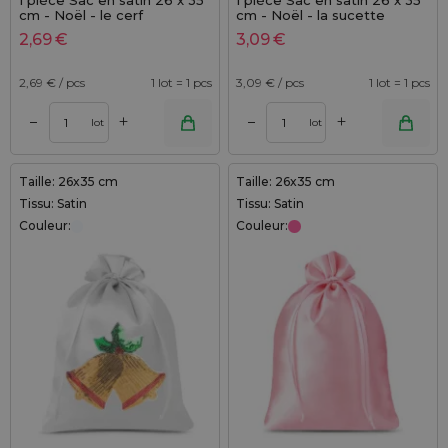
1 pièce Sac en satin 26 x 35
1 pièce Sac en satin 26 x 35
cm - Noël - le cerf
cm - Noël - la sucette
2,69
€
3,09
€
2,69
€ / pcs
1 lot = 1 pcs
3,09
€ / pcs
1 lot = 1 pcs
+
+
–
–
lot
lot
Taille: 26x35 cm
Taille: 26x35 cm
Tissu: Satin
Tissu: Satin
Couleur:
Couleur: