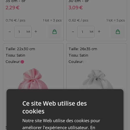
35 cm - or
30 cm - or
2,29
€
3,09
€
0,76
€ / pcs
1 lot = 3 pcs
0,62
€ / pcs
1 lot = 5 pcs
+
+
–
–
lot
lot
Taille: 22x30 cm
Taille: 26x35 cm
Tissu: Satin
Tissu: Satin
Couleur:
Couleur:
Ce site Web utilise des
cookies
Notre site Web utilise des cookies pour
améliorer l'expérience utilisateur. En
5 pièces Sacs en satin 22 x
1 pièce Sac en satin 26 x 35