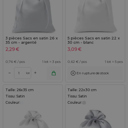
3 pièces Sacs en satin 26 x
5 pièces Sacs en satin 22 x
35 cm - argenté
30 cm - blanc
2,29
€
3,09
€
0,76
€ / pcs
1 lot = 3 pcs
0,62
€ / pcs
1 lot = 5 pcs
+
–
En rupture de stock
lot
Taille: 26x35 cm
Taille: 22x30 cm
Tissu: Satin
Tissu: Satin
Couleur:
Couleur: