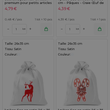
premium pour petits articles
cm - Pâques - Craie Œuf de
- lot de 10
Pâques
4,79
€
4,39
€
0,48
€ / pcs
1 lot = 10 pcs
4,39
€ / pcs
1 lot = 1 pcs
+
+
–
–
lot
lot
Taille: 26x35 cm
Taille: 26x35 cm
Tissu: Satin
Tissu: Satin
Couleur:
Couleur: