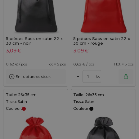
5 pièces Sacs en satin 22 x
5 pièces Sacs en satin 22 x
30 cm - noir
30 cm - rouge
3,09
€
3,09
€
0,62
€ / pcs
1 lot = 5 pcs
0,62
€ / pcs
1 lot = 5 pcs
+
–
En rupture de stock
lot
Taille: 26x35 cm
Taille: 26x35 cm
Tissu: Satin
Tissu: Satin
Couleur:
Couleur: