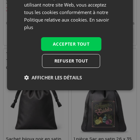
30 cm - rose clair
cm - arbre de Noël
utilisant notre site Web, vous acceptez
3,09
€
2,69
€
tous les cookies conformément à notre
Politique relative aux cookies.
En savoir
0,62
€ / pcs
1 lot = 5 pcs
2,69
€ / pcs
1 lot = 1 pcs
plus
+
+
–
–
lot
lot
ACCEPTER TOUT
Taille: 8x10 cm
Taille: 26x35 cm
REFUSER TOUT
Tissu: Satin
Tissu: Satin
Couleur:
Couleur:
AFFICHER LES DÉTAILS
Sachet bijoux noir en satin
1 pièce Sac en satin 26 x 35