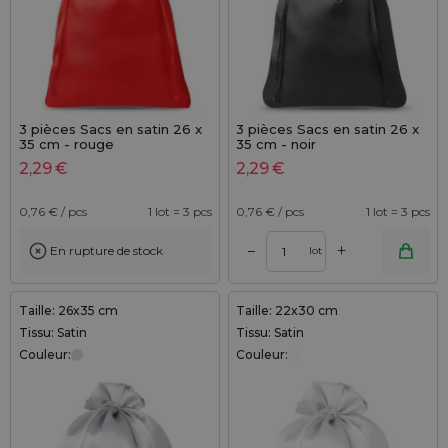
3 pièces Sacs en satin 26 x
3 pièces Sacs en satin 26 x
35 cm - rouge
35 cm - noir
2,29
€
2,29
€
0,76
€ / pcs
1 lot = 3 pcs
0,76
€ / pcs
1 lot = 3 pcs
+
–
En rupture de stock
lot
Taille: 26x35 cm
Taille: 22x30 cm
Tissu: Satin
Tissu: Satin
Couleur:
Couleur: