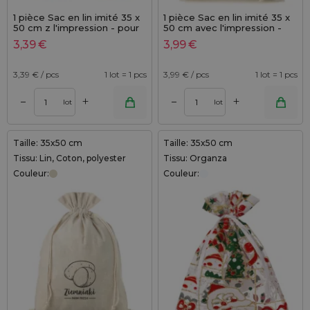
1 pièce Sac en lin imité 35 x
1 pièce Sac en lin imité 35 x
50 cm z l'impression - pour
50 cm avec l'impression -
les légumes (DE)
pour pommes de terre (DE)
3,39
€
3,99
€
3,39
€ / pcs
1 lot = 1 pcs
3,99
€ / pcs
1 lot = 1 pcs
+
+
–
–
lot
lot
Taille: 35x50 cm
Taille: 35x50 cm
Tissu: Lin, Coton, polyester
Tissu: Organza
Couleur:
Couleur: