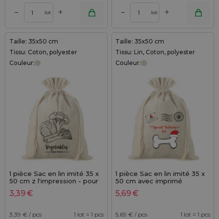
+
+
–
–
lot
lot
Taille: 35x50 cm
Taille: 35x50 cm
Tissu: Coton, polyester
Tissu: Lin, Coton, polyester
Couleur:
Couleur:
1 pièce Sac en lin imité 35 x
1 pièce Sac en lin imité 35 x
50 cm z l'impression - pour
50 cm avec imprimé
les légumes (EN)
3,39
€
5,69
€
3,39
€ / pcs
1 lot = 1 pcs
5,69
€ / pcs
1 lot = 1 pcs