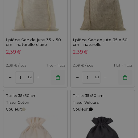
1 pièce Sac de jute 35 x 50
1 pièce Sac en jute 35 x 50
cm - naturelle claire
cm - naturelle
2,39
€
2,39
€
2,39
€ / pcs
1 lot = 1 pcs
2,39
€ / pcs
1 lot = 1 pcs
+
+
–
–
lot
lot
Taille: 35x50 cm
Taille: 35x50 cm
Tissu: Coton
Tissu: Velours
Couleur:
Couleur: