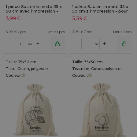
1 pièce Sac en lin imité 35 x
1 pièce Sac en lin imité 35 x
50 cm avec l'impression -
50 cm z l'impression - pour
pour pommes de terre (EN)
les légumes (PL)
3,99
€
3,39
€
3,99
€ / pcs
1 lot = 1 pcs
3,39
€ / pcs
1 lot = 1 pcs
+
+
–
–
lot
lot
Taille: 35x50 cm
Taille: 35x50 cm
Tissu: Coton, polyester
Tissu: Lin, Coton, polyester
Couleur:
Couleur: