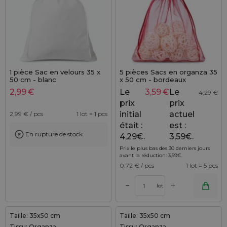
1 pièce Sac en velours 35 x
5 pièces Sacs en organza 35
50 cm - blanc
x 50 cm - bordeaux
2,99
€
Le
3,59
€
Le
4,29
€
prix
prix
initial
actuel
2,99
€ / pcs
1 lot = 1 pcs
était :
est :
En rupture de stock
4,29€.
3,59€.
Prix le plus bas des 30 derniers jours
avant la réduction:
3,59
€
.
0,72
€ / pcs
1 lot = 5 pcs
+
–
lot
Taille: 35x50 cm
Taille: 35x50 cm
Tissu: Organza
Tissu: Organza