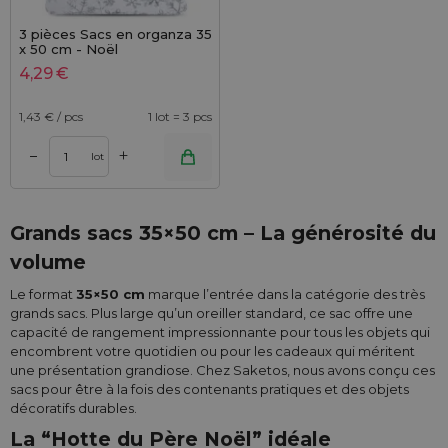
3 pièces Sacs en organza 35
x 50 cm - Noël
4,29
€
1,43
€ / pcs
1 lot = 3 pcs
+
–
lot
Grands sacs 35×50 cm – La générosité du
volume
Le format
35×50 cm
marque l’entrée dans la catégorie des très
grands sacs. Plus large qu’un oreiller standard, ce sac offre une
capacité de rangement impressionnante pour tous les objets qui
encombrent votre quotidien ou pour les cadeaux qui méritent
une présentation grandiose. Chez Saketos, nous avons conçu ces
sacs pour être à la fois des contenants pratiques et des objets
décoratifs durables.
La “Hotte du Père Noël” idéale