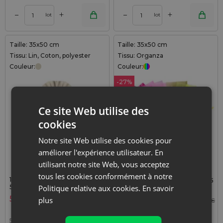
+
+
–
–
lot
lot
Taille: 35x50 cm
Taille: 35x50 cm
Tissu: Lin, Coton, polyester
Tissu: Organza
Couleur:
Couleur:
-27%
Ce site Web utilise des
cookies
Notre site Web utilise des cookies pour
améliorer l'expérience utilisateur. En
utilisant notre site Web, vous acceptez
tous les cookies conformément à notre
1 pièce Sac en lin imité 35 x
5 pièces Sacs en organza 35
50 cm avec motif imprimé
Politique relative aux cookies.
En savoir
x 50 cm - mix de couleurs
5,69
€
plus
Le
3,49
€
Le
4,79
€
prix
prix
5,69
€ / pcs
1 lot = 1 pcs
initial
actuel