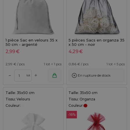
1 pièce Sac en velours 35 x
5 pièces Sacs en organza 35
50 cm - argenté
x 50 cm - noir
2,99
€
4,29
€
2,99
€ / pcs
1 lot = 1 pcs
0,86
€ / pcs
1 lot = 5 pcs
+
–
En rupture de stock
lot
Taille: 35x50 cm
Taille: 35x50 cm
Tissu: Velours
Tissu: Organza
Couleur:
Couleur:
-16%