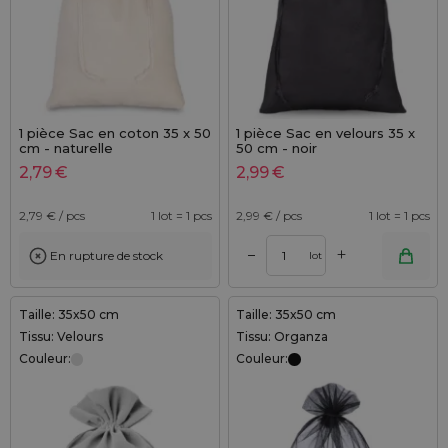
1 pièce Sac en coton 35 x 50
1 pièce Sac en velours 35 x
cm - naturelle
50 cm - noir
2,79
€
2,99
€
2,79
€ / pcs
1 lot = 1 pcs
2,99
€ / pcs
1 lot = 1 pcs
+
–
En rupture de stock
lot
Taille: 35x50 cm
Taille: 35x50 cm
Tissu: Velours
Tissu: Organza
Couleur:
Couleur: