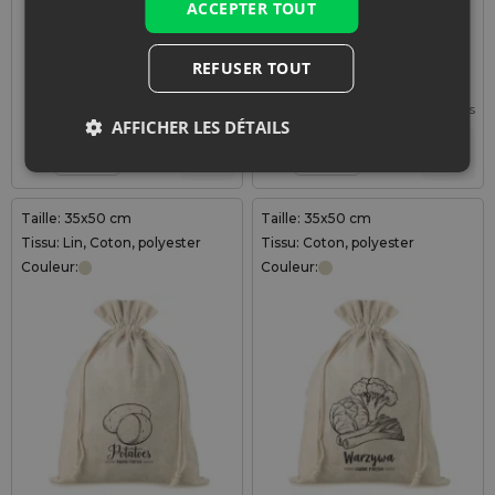
ACCEPTER TOUT
était :
est :
4,79€.
3,49€.
REFUSER TOUT
Prix le plus bas des 30 derniers jours
avant la réduction:
3,49
€
.
0,70
€ / pcs
1 lot = 5 pcs
AFFICHER LES DÉTAILS
+
+
–
–
lot
lot
Taille: 35x50 cm
Taille: 35x50 cm
Tissu: Lin, Coton, polyester
Tissu: Coton, polyester
Couleur:
Couleur: