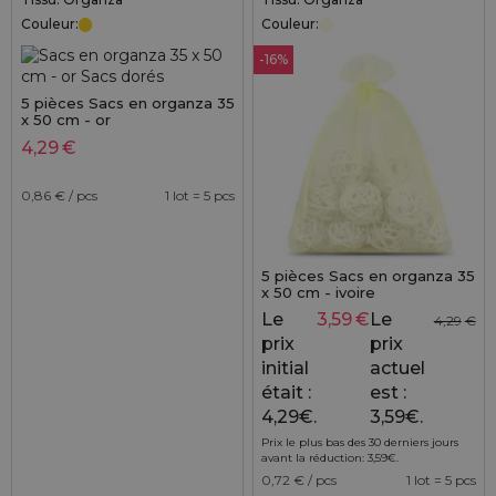
Couleur:
Couleur:
-16%
5 pièces Sacs en organza 35
x 50 cm - or
4,29
€
0,86
€ / pcs
1 lot = 5 pcs
5 pièces Sacs en organza 35
x 50 cm - ivoire
Le
3,59
€
Le
4,29
€
prix
prix
initial
actuel
était :
est :
4,29€.
3,59€.
Prix le plus bas des 30 derniers jours
avant la réduction:
3,59
€
.
0,72
€ / pcs
1 lot = 5 pcs