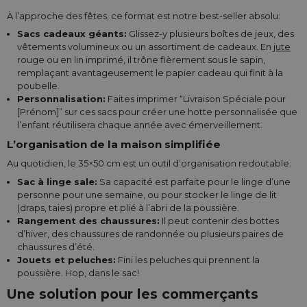
À l’approche des fêtes, ce format est notre best-seller absolu:
Sacs cadeaux géants:
Glissez-y plusieurs boîtes de jeux, des
vêtements volumineux ou un assortiment de cadeaux. En
jute
rouge ou en lin imprimé, il trône fièrement sous le sapin,
remplaçant avantageusement le papier cadeau qui finit à la
poubelle.
Personnalisation:
Faites imprimer “Livraison Spéciale pour
[Prénom]” sur ces sacs pour créer une hotte personnalisée que
l’enfant réutilisera chaque année avec émerveillement.
L’organisation de la maison simplifiée
Au quotidien, le 35×50 cm est un outil d’organisation redoutable:
Sac à linge sale:
Sa capacité est parfaite pour le linge d’une
personne pour une semaine, ou pour stocker le linge de lit
(draps, taies) propre et plié à l’abri de la poussière.
Rangement des chaussures:
Il peut contenir des bottes
d’hiver, des chaussures de randonnée ou plusieurs paires de
chaussures d’été.
Jouets et peluches:
Fini les peluches qui prennent la
poussière. Hop, dans le sac!
Une solution pour les commerçants