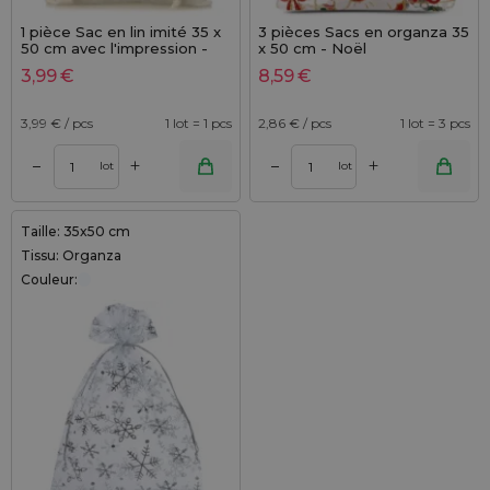
1 pièce Sac en lin imité 35 x
3 pièces Sacs en organza 35
50 cm avec l'impression -
x 50 cm - Noël
pour pommes de terre (PL)
3,99
€
8,59
€
3,99
€ / pcs
1 lot = 1 pcs
2,86
€ / pcs
1 lot = 3 pcs
+
+
–
–
lot
lot
Taille: 35x50 cm
Tissu: Organza
Couleur: