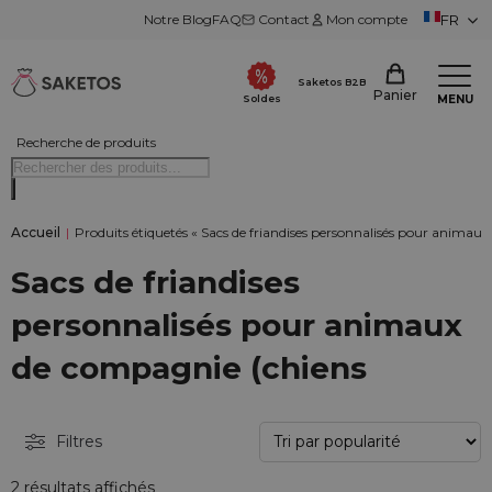
Notre Blog
FAQ
Contact
Mon compte
FR
Saketos B2B
Panier
MENU
Soldes
Recherche de produits
Accueil
|
Produits étiquetés « Sacs de friandises personnalisés pour animau
Sacs de friandises
personnalisés pour animaux
de compagnie (chiens
Filtres
2 résultats affichés