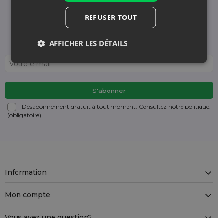
des dernières actualités et offres
REFUSER TOUT
Nous vous informons et vous montrons les
actualités - sans spam inutile. Restez avec nous
régulièrement !
AFFICHER LES DÉTAILS
Désabonnement gratuit à tout moment. Consultez notre politique.
(obligatoire)
Information
Mon compte
Vous avez une question?