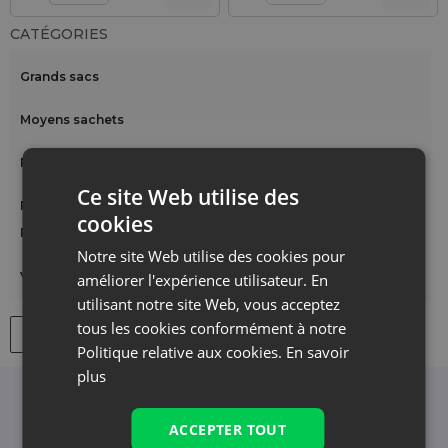
CATÉGORIES
Grands sacs
Moyens sachets
Petits sachets
Ce site Web utilise des
Pochette métallique
cookies
Pour fêtes et occasions spéciales
Notre site Web utilise des cookies pour
Voir plus
améliorer l'expérience utilisateur. En
utilisant notre site Web, vous acceptez
tous les cookies conformément à notre
Filtres
Politique relative aux cookies.
En savoir
plus
Newsletter
ACCEPTER TOUT
Inscrivez-vous à la newsletter et restez informé