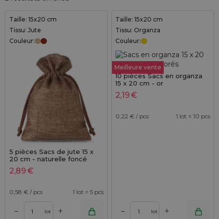
Taille: 15x20 cm
Taille: 15x20 cm
Tissu: Jute
Tissu: Organza
Couleur:
Couleur:
Meilleure vente
10 pièces Sacs en organza
15 x 20 cm - or
2,19
€
0,22
€ / pcs
1 lot = 10 pcs
5 pièces Sacs de jute 15 x
20 cm - naturelle foncé
2,89
€
0,58
€ / pcs
1 lot = 5 pcs
+
+
–
–
lot
lot